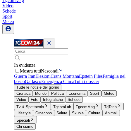
TgcomMag
Video
Schede
Sport
Meteo
In evidenza
Mostra tutti
Nascondi
Guerra Iran
Elezioni
Crans Montana
Epstein Files
Famiglia nel
bosco
Garlasco
Emergenza Clima
Tutti i dossier
Tutte le notizie del giorno
Cronaca
Mondo
Politica
Economia
Sport
Meteo
Video
Foto
Infografiche
Schede
Tv & Spettacolo
TgcomLab
TgcomMag
TgTech
Lifestyle
Oroscopo
Salute
Skuola
Cultura
Animali
Speciali
Chi siamo