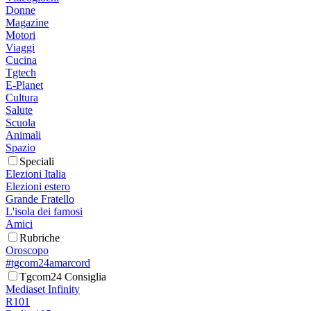
Donne
Magazine
Motori
Viaggi
Cucina
Tgtech
E-Planet
Cultura
Salute
Scuola
Animali
Spazio
Speciali
Elezioni Italia
Elezioni estero
Grande Fratello
L'isola dei famosi
Amici
Rubriche
Oroscopo
#tgcom24amarcord
Tgcom24 Consiglia
Mediaset Infinity
R101