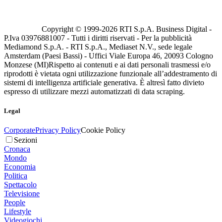
Copyright © 1999-
2026
RTI S.p.A. Business Digital -
P.Iva 03976881007 - Tutti i diritti riservati - Per la pubblicità
Mediamond S.p.A. - RTI S.p.A., Mediaset N.V., sede legale
Amsterdam (Paesi Bassi) - Uffici Viale Europa 46, 20093 Cologno
Monzese (MI)
Rispetto ai contenuti e ai dati personali trasmessi e/o
riprodotti è vietata ogni utilizzazione funzionale all’addestramento di
sistemi di intelligenza artificiale generativa. È altresì fatto divieto
espresso di utilizzare mezzi automatizzati di data scraping.
Legal
Corporate
Privacy Policy
Cookie Policy
Sezioni
Cronaca
Mondo
Economia
Politica
Spettacolo
Televisione
People
Lifestyle
Videogiochi