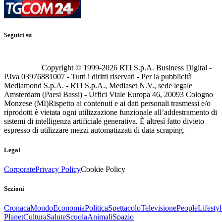
Seguici su
Copyright © 1999-
2026
RTI S.p.A. Business Digital -
P.Iva 03976881007 - Tutti i diritti riservati - Per la pubblicità
Mediamond S.p.A. - RTI S.p.A., Mediaset N.V., sede legale
Amsterdam (Paesi Bassi) - Uffici Viale Europa 46, 20093 Cologno
Monzese (MI)
Rispetto ai contenuti e ai dati personali trasmessi e/o
riprodotti è vietata ogni utilizzazione funzionale all’addestramento di
sistemi di intelligenza artificiale generativa. È altresì fatto divieto
espresso di utilizzare mezzi automatizzati di data scraping.
Legal
Corporate
Privacy Policy
Cookie Policy
Sezioni
Cronaca
Mondo
Economia
Politica
Spettacolo
Televisione
People
Lifestyl
Planet
Cultura
Salute
Scuola
Animali
Spazio