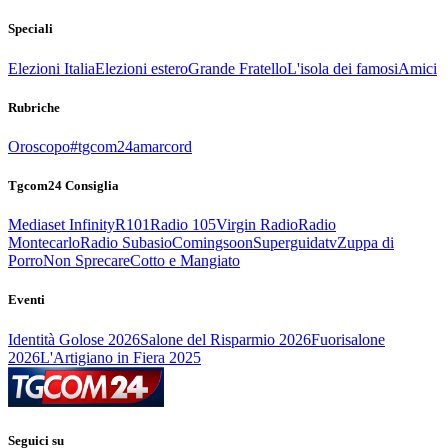
Speciali
Elezioni Italia
Elezioni estero
Grande Fratello
L'isola dei famosi
Amici
Rubriche
Oroscopo
#tgcom24amarcord
Tgcom24 Consiglia
Mediaset Infinity
R101
Radio 105
Virgin Radio
Radio
Montecarlo
Radio Subasio
Comingsoon
Superguidatv
Zuppa di
Porro
Non Sprecare
Cotto e Mangiato
Eventi
Identità Golose 2026
Salone del Risparmio 2026
Fuorisalone
2026
L'Artigiano in Fiera 2025
Seguici su