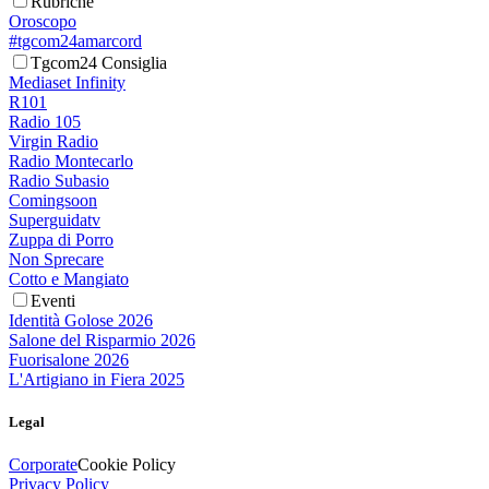
Rubriche
Oroscopo
#tgcom24amarcord
Tgcom24 Consiglia
Mediaset Infinity
R101
Radio 105
Virgin Radio
Radio Montecarlo
Radio Subasio
Comingsoon
Superguidatv
Zuppa di Porro
Non Sprecare
Cotto e Mangiato
Eventi
Identità Golose 2026
Salone del Risparmio 2026
Fuorisalone 2026
L'Artigiano in Fiera 2025
Legal
Corporate
Cookie Policy
Privacy Policy