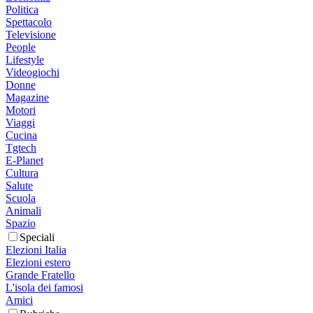
Politica
Spettacolo
Televisione
People
Lifestyle
Videogiochi
Donne
Magazine
Motori
Viaggi
Cucina
Tgtech
E-Planet
Cultura
Salute
Scuola
Animali
Spazio
Speciali
Elezioni Italia
Elezioni estero
Grande Fratello
L'isola dei famosi
Amici