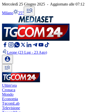
Mercoledì 25 Giugno 2025
-
Aggiornato alle
07:12
Milano
25°
Leone
(23 Lug - 23 Ago)
Ultim'ora
Cronaca
Mondo
Economia
TgcomLab
Televisione