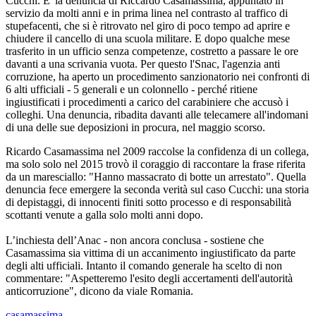
Cucchi. E' la denuncia di Riccardo Casamassima, appuntato in
servizio da molti anni e in prima linea nel contrasto al traffico di
stupefacenti, che si è ritrovato nel giro di poco tempo ad aprire e
chiudere il cancello di una scuola militare. E dopo qualche mese
trasferito in un ufficio senza competenze, costretto a passare le ore
davanti a una scrivania vuota. Per questo l'Snac, l'agenzia anti
corruzione, ha aperto un procedimento sanzionatorio nei confronti di
6 alti ufficiali - 5 generali e un colonnello - perché ritiene
ingiustificati i procedimenti a carico del carabiniere che accusò i
colleghi. Una denuncia, ribadita davanti alle telecamere all'indomani
di una delle sue deposizioni in procura, nel maggio scorso.
Ricardo Casamassima nel 2009 raccolse la confidenza di un collega,
ma solo solo nel 2015 trovò il coraggio di raccontare la frase riferita
da un maresciallo: "Hanno massacrato di botte un arrestato". Quella
denuncia fece emergere la seconda verità sul caso Cucchi: una storia
di depistaggi, di innocenti finiti sotto processo e di responsabilità
scottanti venute a galla solo molti anni dopo.
L’inchiesta dell’Anac - non ancora conclusa - sostiene che
Casamassima sia vittima di un accanimento ingiustificato da parte
degli alti ufficiali. Intanto il comando generale ha scelto di non
commentare: "Aspetteremo l'esito degli accertamenti dell'autorità
anticorruzione", dicono da viale Romania.
casamassima