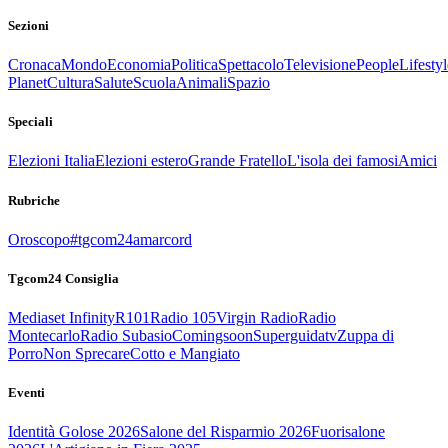
Sezioni
Cronaca
Mondo
Economia
Politica
Spettacolo
Televisione
People
Lifestyl
Planet
Cultura
Salute
Scuola
Animali
Spazio
Speciali
Elezioni Italia
Elezioni estero
Grande Fratello
L'isola dei famosi
Amici
Rubriche
Oroscopo
#tgcom24amarcord
Tgcom24 Consiglia
Mediaset Infinity
R101
Radio 105
Virgin Radio
Radio
Montecarlo
Radio Subasio
Comingsoon
Superguidatv
Zuppa di
Porro
Non Sprecare
Cotto e Mangiato
Eventi
Identità Golose 2026
Salone del Risparmio 2026
Fuorisalone