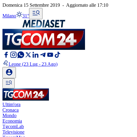
Domenica 15 Settembre 2019
-
Aggiornato alle
17:10
Milano
31°
Leone
(23 Lug - 23 Ago)
Ultim'ora
Cronaca
Mondo
Economia
TgcomLab
Televisione