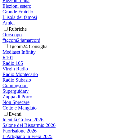
Elezioni Italia
Elezioni estero
Grande Fratello
L'isola dei famosi
Amici
Rubriche
Oroscopo
#tgcom24amarcord
Tgcom24 Consiglia
Mediaset Infinity
R101
Radio 105
Virgin Radio
Radio Montecarlo
Radio Subasio
Comingsoon
Superguidatv
Zuppa di Porro
Non Sprecare
Cotto e Mangiato
Eventi
Identità Golose 2026
Salone del Risparmio 2026
Fuorisalone 2026
L'Artigiano in Fiera 2025