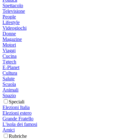
Spettacolo
Televisione
People
Lifestyle
Videogiochi
Donne
Magazine
Motori
Viaggi
Cucina
Tgtech
E-Planet
Cultura
Salute
Scuola
Animali
Spazio
Speciali
Elezioni Italia
Elezioni estero
Grande Fratello
L'isola dei famosi
Amici
Rubriche