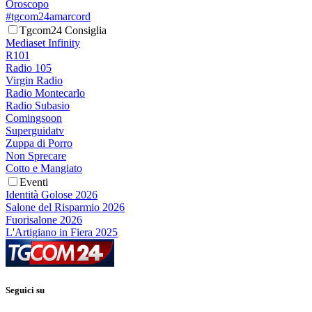
Oroscopo
#tgcom24amarcord
Tgcom24 Consiglia
Mediaset Infinity
R101
Radio 105
Virgin Radio
Radio Montecarlo
Radio Subasio
Comingsoon
Superguidatv
Zuppa di Porro
Non Sprecare
Cotto e Mangiato
Eventi
Identità Golose 2026
Salone del Risparmio 2026
Fuorisalone 2026
L'Artigiano in Fiera 2025
Seguici su