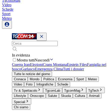
TgcomMag
Video
Schede
Sport
Meteo
In evidenza
Mostra tutti
Nascondi
Guerra Iran
Elezioni
Crans Montana
Epstein Files
Famiglia nel
bosco
Garlasco
Emergenza Clima
Tutti i dossier
Tutte le notizie del giorno
Cronaca
Mondo
Politica
Economia
Sport
Meteo
Video
Foto
Infografiche
Schede
Tv & Spettacolo
TgcomLab
TgcomMag
TgTech
Lifestyle
Oroscopo
Salute
Skuola
Cultura
Animali
Speciali
Chi siamo