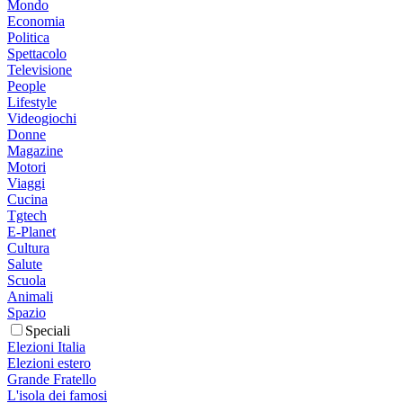
Mondo
Economia
Politica
Spettacolo
Televisione
People
Lifestyle
Videogiochi
Donne
Magazine
Motori
Viaggi
Cucina
Tgtech
E-Planet
Cultura
Salute
Scuola
Animali
Spazio
Speciali
Elezioni Italia
Elezioni estero
Grande Fratello
L'isola dei famosi