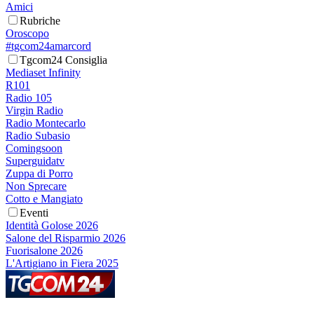
Amici
Rubriche
Oroscopo
#tgcom24amarcord
Tgcom24 Consiglia
Mediaset Infinity
R101
Radio 105
Virgin Radio
Radio Montecarlo
Radio Subasio
Comingsoon
Superguidatv
Zuppa di Porro
Non Sprecare
Cotto e Mangiato
Eventi
Identità Golose 2026
Salone del Risparmio 2026
Fuorisalone 2026
L'Artigiano in Fiera 2025