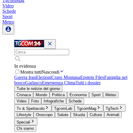
TgcomMag
Video
Schede
Sport
Meteo
In evidenza
Mostra tutti
Nascondi
Guerra Iran
Elezioni
Crans Montana
Epstein Files
Famiglia nel
bosco
Garlasco
Emergenza Clima
Tutti i dossier
Tutte le notizie del giorno
Cronaca
Mondo
Politica
Economia
Sport
Meteo
Video
Foto
Infografiche
Schede
Tv & Spettacolo
TgcomLab
TgcomMag
TgTech
Lifestyle
Oroscopo
Salute
Skuola
Cultura
Animali
Speciali
Chi siamo