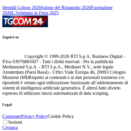
Identità Golose 2026
Salone del Risparmio 2026
Fuorisalone
2026
L'Artigiano in Fiera 2025
Seguici su
Copyright © 1999-
2026
RTI S.p.A. Business Digital -
P.Iva 03976881007 - Tutti i diritti riservati - Per la pubblicità
Mediamond S.p.A. - RTI S.p.A., Mediaset N.V., sede legale
Amsterdam (Paesi Bassi) - Uffici Viale Europa 46, 20093 Cologno
Monzese (MI)
Rispetto ai contenuti e ai dati personali trasmessi e/o
riprodotti è vietata ogni utilizzazione funzionale all’addestramento di
sistemi di intelligenza artificiale generativa. È altresì fatto divieto
espresso di utilizzare mezzi automatizzati di data scraping.
Legal
Corporate
Privacy Policy
Cookie Policy
Sezioni
Cronaca