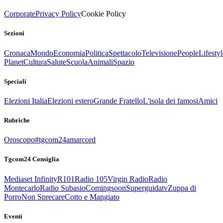
Corporate
Privacy Policy
Cookie Policy
Sezioni
Cronaca
Mondo
Economia
Politica
Spettacolo
Televisione
People
Lifestyl
Planet
Cultura
Salute
Scuola
Animali
Spazio
Speciali
Elezioni Italia
Elezioni estero
Grande Fratello
L'isola dei famosi
Amici
Rubriche
Oroscopo
#tgcom24amarcord
Tgcom24 Consiglia
Mediaset Infinity
R101
Radio 105
Virgin Radio
Radio
Montecarlo
Radio Subasio
Comingsoon
Superguidatv
Zuppa di
Porro
Non Sprecare
Cotto e Mangiato
Eventi