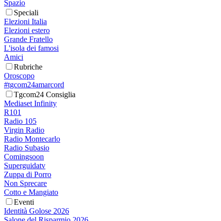
Spazio
Speciali
Elezioni Italia
Elezioni estero
Grande Fratello
L'isola dei famosi
Amici
Rubriche
Oroscopo
#tgcom24amarcord
Tgcom24 Consiglia
Mediaset Infinity
R101
Radio 105
Virgin Radio
Radio Montecarlo
Radio Subasio
Comingsoon
Superguidatv
Zuppa di Porro
Non Sprecare
Cotto e Mangiato
Eventi
Identità Golose 2026
Salone del Risparmio 2026