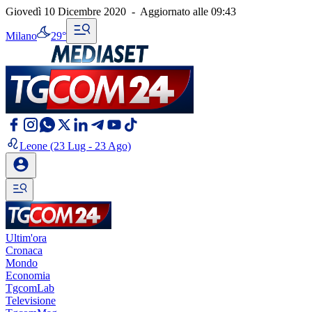
Giovedì 10 Dicembre 2020
-
Aggiornato alle
09:43
Milano
29°
Leone
(23 Lug - 23 Ago)
Ultim'ora
Cronaca
Mondo
Economia
TgcomLab
Televisione