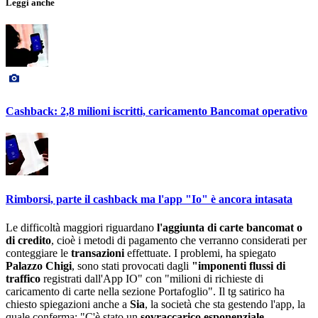
Leggi anche
Cashback: 2,8 milioni iscritti, caricamento Bancomat operativo
Rimborsi, parte il cashback ma l'app "Io" è ancora intasata
Le difficoltà maggiori riguardano
l'aggiunta di carte bancomat o
di credito
, cioè i metodi di pagamento che verranno considerati per
conteggiare le
transazioni
effettuate. I problemi, ha spiegato
Palazzo Chigi
, sono stati provocati dagli
"imponenti flussi di
traffico
registrati dall'App IO" con "milioni di richieste di
caricamento di carte nella sezione Portafoglio". Il tg satirico ha
chiesto spiegazioni anche a
Sia
, la società che sta gestendo l'app, la
quale conferma: "C'è stato un
sovraccarico esponenziale