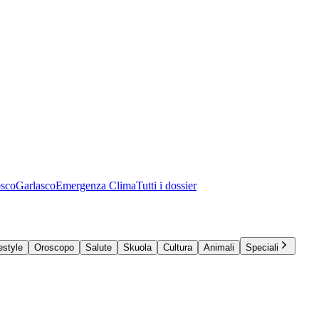
osco
Garlasco
Emergenza Clima
Tutti i dossier
estyle
Oroscopo
Salute
Skuola
Cultura
Animali
Speciali