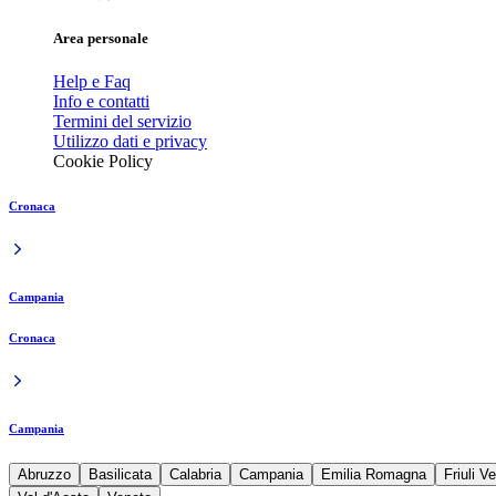
Area personale
Help e Faq
Info e contatti
Termini del servizio
Utilizzo dati e privacy
Cookie Policy
Cronaca
Campania
Cronaca
Campania
Abruzzo
Basilicata
Calabria
Campania
Emilia Romagna
Friuli V