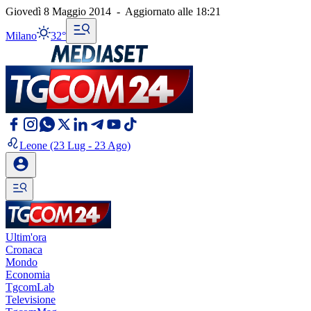
Giovedì 8 Maggio 2014
-
Aggiornato alle
18:21
Milano
32°
Leone
(23 Lug - 23 Ago)
Ultim'ora
Cronaca
Mondo
Economia
TgcomLab
Televisione