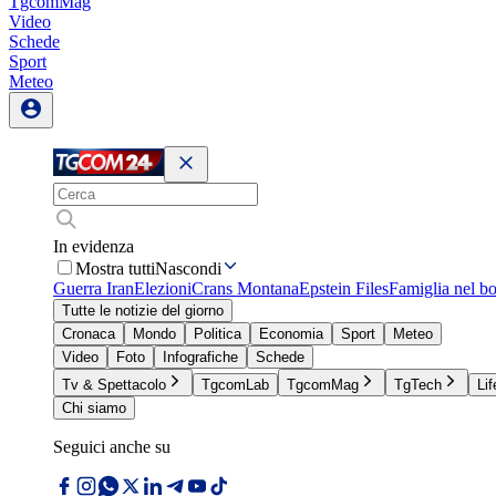
TgcomMag
Video
Schede
Sport
Meteo
In evidenza
Mostra tutti
Nascondi
Guerra Iran
Elezioni
Crans Montana
Epstein Files
Famiglia nel b
Tutte le notizie del giorno
Cronaca
Mondo
Politica
Economia
Sport
Meteo
Video
Foto
Infografiche
Schede
Tv & Spettacolo
TgcomLab
TgcomMag
TgTech
Lif
Chi siamo
Seguici anche su