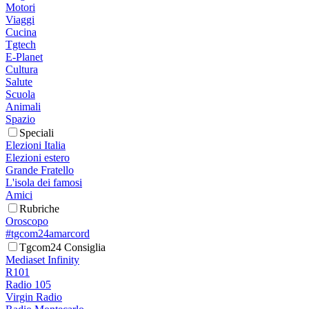
Motori
Viaggi
Cucina
Tgtech
E-Planet
Cultura
Salute
Scuola
Animali
Spazio
Speciali
Elezioni Italia
Elezioni estero
Grande Fratello
L'isola dei famosi
Amici
Rubriche
Oroscopo
#tgcom24amarcord
Tgcom24 Consiglia
Mediaset Infinity
R101
Radio 105
Virgin Radio