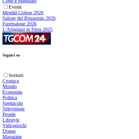
Cotto e Mangiato
Eventi
Identità Golose 2026
Salone del Risparmio 2026
Fuorisalone 2026
L'Artigiano in Fiera 2025
Seguici su
Sezioni
Cronaca
Mondo
Economia
Politica
Spettacolo
Televisione
People
Lifestyle
Videogiochi
Donne
Magazine