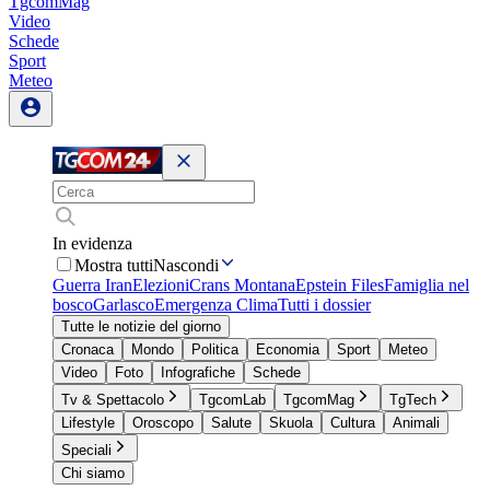
TgcomMag
Video
Schede
Sport
Meteo
In evidenza
Mostra tutti
Nascondi
Guerra Iran
Elezioni
Crans Montana
Epstein Files
Famiglia nel
bosco
Garlasco
Emergenza Clima
Tutti i dossier
Tutte le notizie del giorno
Cronaca
Mondo
Politica
Economia
Sport
Meteo
Video
Foto
Infografiche
Schede
Tv & Spettacolo
TgcomLab
TgcomMag
TgTech
Lifestyle
Oroscopo
Salute
Skuola
Cultura
Animali
Speciali
Chi siamo