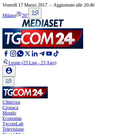
Venerdì 17 Marzo 2017
-
Aggiornato alle
20:46
Milano
26°
Leone
(23 Lug - 23 Ago)
Ultim'ora
Cronaca
Mondo
Economia
TgcomLab
Televisione