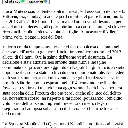
whatsapp
discover
Luca Materazzo
, latitante da alcuni mesi per l'assassinio del fratello
Vittorio
, ora, è indagato anche per la morte del padre
Lucio
, morto
nel 2013 all'età di 81 anni. La salma dell'uomo verrà riesumata per
accertare se il decesso, all'epoca attribuito a cause naturali, sia invece
riconducibile alle violenze subite dal figlio. A incastrare il killer, la
prima volta, è stato il test del Dna.
Vittorio era da tempo convinto che ci fosse qualcosa di strano nel
decesso dell'anziano genitore, Lucio, imprenditore morto nel 2013
all'eta' di 81 anni. Ora la salma dell'uomo verrà riesumata. La
decisione è stata adottata nell'ambito della nuova indagine
coordinata dal procuratore aggiunto di Napoli Luigi Frunzio avviata
dopo che il caso era stato archiviato come morte naturale. A chiedere
la riesumazione per accertare eventuali segni di violenza era stato
proprio Vittorio, con un esposto, nel 2014, convinto che il padre
fosse stato vittima di una violenta aggressione. La richiesta non era
stata accolta dalla Procura che ora pero', anche alla luce del delitto
del novembre scorso, ha riaperto il fascicolo ipotizzando l'omicidio
volontario dell' anziano imprenditore ed ora i medici legali
eseguiranno l'autopsia sulla salma di Lucio per chiarirne le cause
della morte.
La Squadra Mobile della Questura di Napoli ha notificato gli avvisi