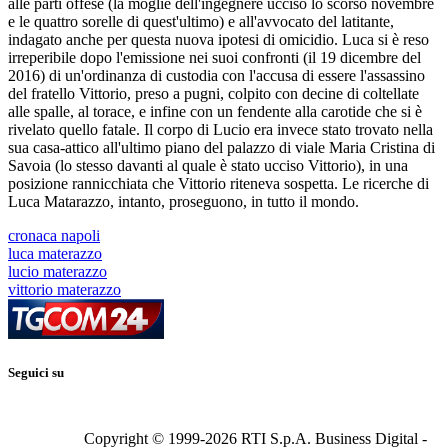
alle parti offese (la moglie dell'ingegnere ucciso lo scorso novembre
e le quattro sorelle di quest'ultimo) e all'avvocato del latitante,
indagato anche per questa nuova ipotesi di omicidio. Luca si è reso
irreperibile dopo l'emissione nei suoi confronti (il 19 dicembre del
2016) di un'ordinanza di custodia con l'accusa di essere l'assassino
del fratello Vittorio, preso a pugni, colpito con decine di coltellate
alle spalle, al torace, e infine con un fendente alla carotide che si è
rivelato quello fatale. Il corpo di Lucio era invece stato trovato nella
sua casa-attico all'ultimo piano del palazzo di viale Maria Cristina di
Savoia (lo stesso davanti al quale è stato ucciso Vittorio), in una
posizione rannicchiata che Vittorio riteneva sospetta. Le ricerche di
Luca Matarazzo, intanto, proseguono, in tutto il mondo.
cronaca napoli
luca materazzo
lucio materazzo
vittorio materazzo
Seguici su
Copyright © 1999-
2026
RTI S.p.A. Business Digital -