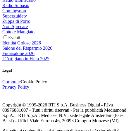
Radio Montecarlo
Radio Subasio
Comingsoon
Superguidatv
Zuppa di Porro
Non Sprecare
Cotto e Mangiato
Eventi
Identità Golose 2026
Salone del Risparmio 2026
Fuorisalone 2026
L'Artigiano in Fiera 2025
Legal
Corporate
Cookie Policy
Privacy Policy
Copyright © 1999-
2026
RTI S.p.A. Business Digital - P.Iva
03976881007 - Tutti i diritti riservati - Per la pubblicità Mediamond
S.p.A. - RTI S.p.A., Mediaset N.V., sede legale Amsterdam (Paesi
Bassi) - Uffici Viale Europa 46, 20093 Cologno Monzese (MI)
Rispetto ai contenuti e ai dati personali trasmessi e/o riprodotti è