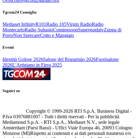
Oroscopo
#tgcom24amarcord
Tgcom24 Consiglia
Mediaset Infinity
R101
Radio 105
Virgin Radio
Radio
Montecarlo
Radio Subasio
Comingsoon
Superguidatv
Zuppa di
Porro
Non Sprecare
Cotto e Mangiato
Eventi
Identità Golose 2026
Salone del Risparmio 2026
Fuorisalone
2026
L'Artigiano in Fiera 2025
Seguici su
Copyright © 1999-
2026
RTI S.p.A. Business Digital -
P.Iva 03976881007 - Tutti i diritti riservati - Per la pubblicità
Mediamond S.p.A. - RTI S.p.A., Mediaset N.V., sede legale
Amsterdam (Paesi Bassi) - Uffici Viale Europa 46, 20093 Cologno
Monzese (MI)
Rispetto ai contenuti e ai dati personali trasmessi e/o