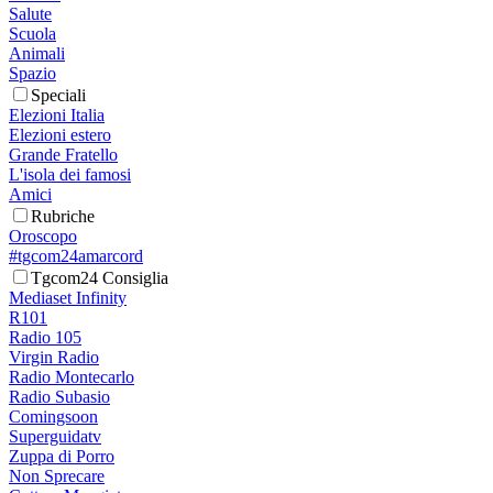
Salute
Scuola
Animali
Spazio
Speciali
Elezioni Italia
Elezioni estero
Grande Fratello
L'isola dei famosi
Amici
Rubriche
Oroscopo
#tgcom24amarcord
Tgcom24 Consiglia
Mediaset Infinity
R101
Radio 105
Virgin Radio
Radio Montecarlo
Radio Subasio
Comingsoon
Superguidatv
Zuppa di Porro
Non Sprecare