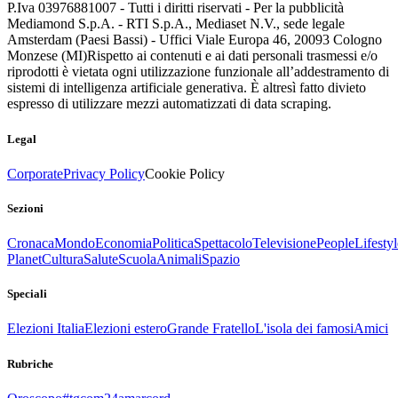
P.Iva 03976881007 - Tutti i diritti riservati - Per la pubblicità
Mediamond S.p.A. - RTI S.p.A., Mediaset N.V., sede legale
Amsterdam (Paesi Bassi) - Uffici Viale Europa 46, 20093 Cologno
Monzese (MI)
Rispetto ai contenuti e ai dati personali trasmessi e/o
riprodotti è vietata ogni utilizzazione funzionale all’addestramento di
sistemi di intelligenza artificiale generativa. È altresì fatto divieto
espresso di utilizzare mezzi automatizzati di data scraping.
Legal
Corporate
Privacy Policy
Cookie Policy
Sezioni
Cronaca
Mondo
Economia
Politica
Spettacolo
Televisione
People
Lifestyl
Planet
Cultura
Salute
Scuola
Animali
Spazio
Speciali
Elezioni Italia
Elezioni estero
Grande Fratello
L'isola dei famosi
Amici
Rubriche