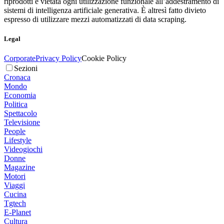
riprodotti è vietata ogni utilizzazione funzionale all’addestramento di
sistemi di intelligenza artificiale generativa. È altresì fatto divieto
espresso di utilizzare mezzi automatizzati di data scraping.
Legal
Corporate
Privacy Policy
Cookie Policy
Sezioni
Cronaca
Mondo
Economia
Politica
Spettacolo
Televisione
People
Lifestyle
Videogiochi
Donne
Magazine
Motori
Viaggi
Cucina
Tgtech
E-Planet
Cultura