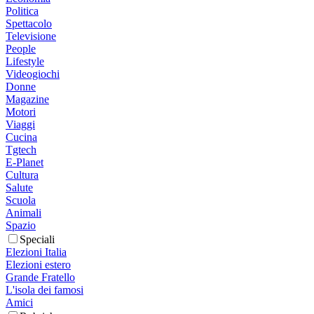
Politica
Spettacolo
Televisione
People
Lifestyle
Videogiochi
Donne
Magazine
Motori
Viaggi
Cucina
Tgtech
E-Planet
Cultura
Salute
Scuola
Animali
Spazio
Speciali
Elezioni Italia
Elezioni estero
Grande Fratello
L'isola dei famosi
Amici