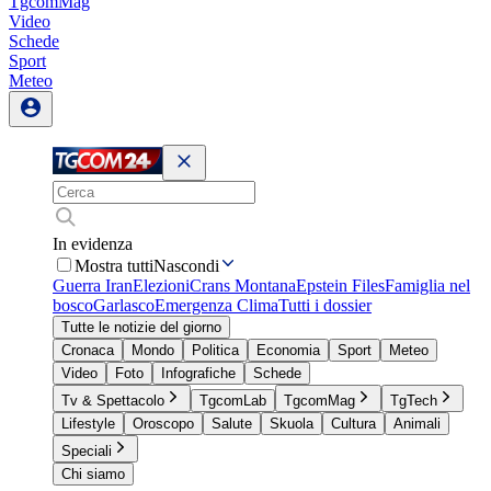
TgcomMag
Video
Schede
Sport
Meteo
In evidenza
Mostra tutti
Nascondi
Guerra Iran
Elezioni
Crans Montana
Epstein Files
Famiglia nel
bosco
Garlasco
Emergenza Clima
Tutti i dossier
Tutte le notizie del giorno
Cronaca
Mondo
Politica
Economia
Sport
Meteo
Video
Foto
Infografiche
Schede
Tv & Spettacolo
TgcomLab
TgcomMag
TgTech
Lifestyle
Oroscopo
Salute
Skuola
Cultura
Animali
Speciali
Chi siamo