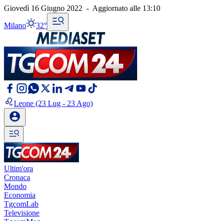
Giovedì 16 Giugno 2022
-
Aggiornato alle
13:10
Milano
32°
Leone
(23 Lug - 23 Ago)
Ultim'ora
Cronaca
Mondo
Economia
TgcomLab
Televisione