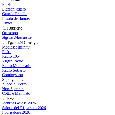
Elezioni Italia
Elezioni estero
Grande Fratello
L'isola dei famosi
Amici
Rubriche
Oroscopo
#tgcom24amarcord
Tgcom24 Consiglia
Mediaset Infinity
R101
Radio 105
Virgin Radio
Radio Montecarlo
Radio Subasio
Comingsoon
Superguidatv
Zuppa di Porro
Non Sprecare
Cotto e Mangiato
Eventi
Identità Golose 2026
Salone del Risparmio 2026
Fuorisalone 2026