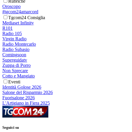
Rubriche
Oroscopo
#tgcom24amarcord
Tgcom24 Consiglia
Mediaset Infinity
R101
Radio 105
Virgin Radio
Radio Montecarlo
Radio Subasio
Comingsoon
Superguidatv
Zuppa di Porro
Non Sprecare
Cotto e Mangiato
Eventi
Identità Golose 2026
Salone del Risparmio 2026
Fuorisalone 2026
L'Artigiano in Fiera 2025
Seguici su