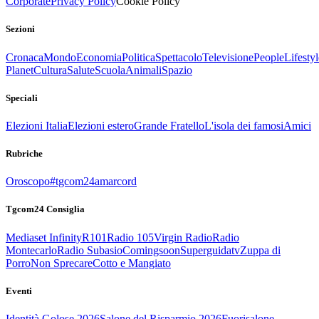
Corporate
Privacy Policy
Cookie Policy
Sezioni
Cronaca
Mondo
Economia
Politica
Spettacolo
Televisione
People
Lifestyl
Planet
Cultura
Salute
Scuola
Animali
Spazio
Speciali
Elezioni Italia
Elezioni estero
Grande Fratello
L'isola dei famosi
Amici
Rubriche
Oroscopo
#tgcom24amarcord
Tgcom24 Consiglia
Mediaset Infinity
R101
Radio 105
Virgin Radio
Radio
Montecarlo
Radio Subasio
Comingsoon
Superguidatv
Zuppa di
Porro
Non Sprecare
Cotto e Mangiato
Eventi
Identità Golose 2026
Salone del Risparmio 2026
Fuorisalone