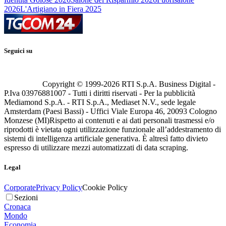
2026
L'Artigiano in Fiera 2025
Seguici su
Copyright © 1999-
2026
RTI S.p.A. Business Digital -
P.Iva 03976881007 - Tutti i diritti riservati - Per la pubblicità
Mediamond S.p.A. - RTI S.p.A., Mediaset N.V., sede legale
Amsterdam (Paesi Bassi) - Uffici Viale Europa 46, 20093 Cologno
Monzese (MI)
Rispetto ai contenuti e ai dati personali trasmessi e/o
riprodotti è vietata ogni utilizzazione funzionale all’addestramento di
sistemi di intelligenza artificiale generativa. È altresì fatto divieto
espresso di utilizzare mezzi automatizzati di data scraping.
Legal
Corporate
Privacy Policy
Cookie Policy
Sezioni
Cronaca
Mondo
Economia