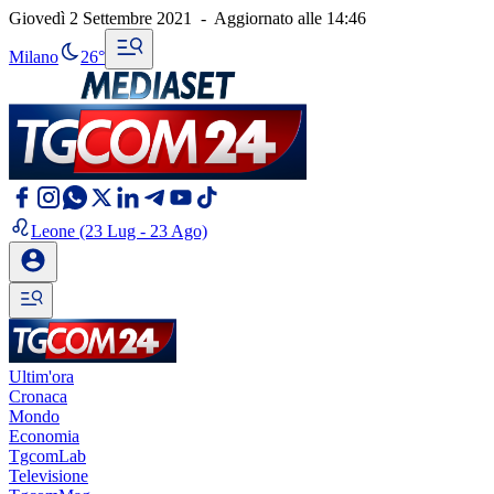
Giovedì 2 Settembre 2021
-
Aggiornato alle
14:46
Milano
26°
Leone
(23 Lug - 23 Ago)
Ultim'ora
Cronaca
Mondo
Economia
TgcomLab
Televisione