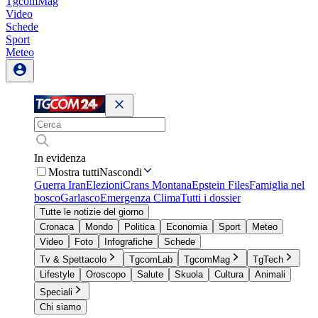
TgcomMag
Video
Schede
Sport
Meteo
In evidenza
Mostra tutti
Nascondi
Guerra Iran
Elezioni
Crans Montana
Epstein Files
Famiglia nel
bosco
Garlasco
Emergenza Clima
Tutti i dossier
Tutte le notizie del giorno
Cronaca
Mondo
Politica
Economia
Sport
Meteo
Video
Foto
Infografiche
Schede
Tv & Spettacolo
TgcomLab
TgcomMag
TgTech
Lifestyle
Oroscopo
Salute
Skuola
Cultura
Animali
Speciali
Chi siamo