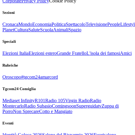
Corporate
Privacy Policy
Cookie Policy
Sezioni
Cronaca
Mondo
Economia
Politica
Spettacolo
Televisione
People
Lifestyl
Planet
Cultura
Salute
Scuola
Animali
Spazio
Speciali
Elezioni Italia
Elezioni estero
Grande Fratello
L'isola dei famosi
Amici
Rubriche
Oroscopo
#tgcom24amarcord
Tgcom24 Consiglia
Mediaset Infinity
R101
Radio 105
Virgin Radio
Radio
Montecarlo
Radio Subasio
Comingsoon
Superguidatv
Zuppa di
Porro
Non Sprecare
Cotto e Mangiato
Eventi
Identità Golose 2026
Salone del Risparmio 2026
Fuorisalone