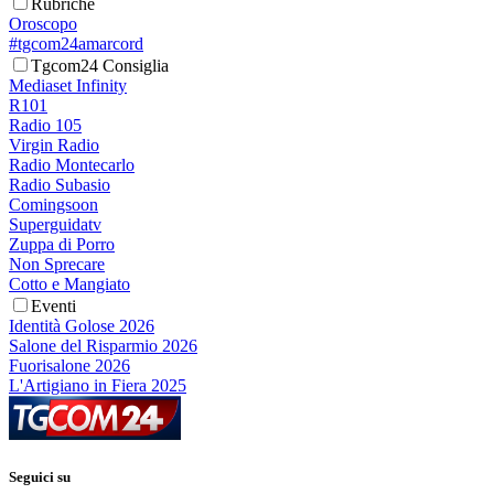
Rubriche
Oroscopo
#tgcom24amarcord
Tgcom24 Consiglia
Mediaset Infinity
R101
Radio 105
Virgin Radio
Radio Montecarlo
Radio Subasio
Comingsoon
Superguidatv
Zuppa di Porro
Non Sprecare
Cotto e Mangiato
Eventi
Identità Golose 2026
Salone del Risparmio 2026
Fuorisalone 2026
L'Artigiano in Fiera 2025
Seguici su