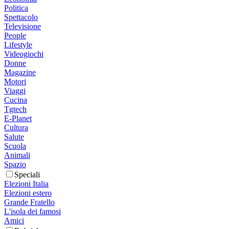
Politica
Spettacolo
Televisione
People
Lifestyle
Videogiochi
Donne
Magazine
Motori
Viaggi
Cucina
Tgtech
E-Planet
Cultura
Salute
Scuola
Animali
Spazio
Speciali
Elezioni Italia
Elezioni estero
Grande Fratello
L'isola dei famosi
Amici