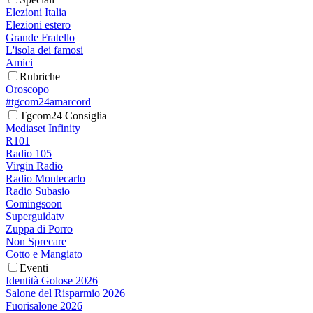
Elezioni Italia
Elezioni estero
Grande Fratello
L'isola dei famosi
Amici
Rubriche
Oroscopo
#tgcom24amarcord
Tgcom24 Consiglia
Mediaset Infinity
R101
Radio 105
Virgin Radio
Radio Montecarlo
Radio Subasio
Comingsoon
Superguidatv
Zuppa di Porro
Non Sprecare
Cotto e Mangiato
Eventi
Identità Golose 2026
Salone del Risparmio 2026
Fuorisalone 2026