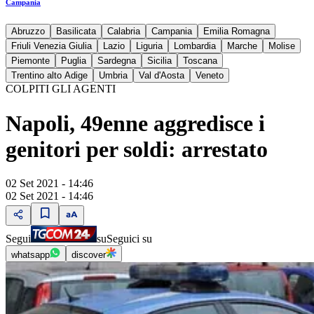
Campania
Abruzzo
Basilicata
Calabria
Campania
Emilia Romagna
Friuli Venezia Giulia
Lazio
Liguria
Lombardia
Marche
Molise
Piemonte
Puglia
Sardegna
Sicilia
Toscana
Trentino alto Adige
Umbria
Val d'Aosta
Veneto
COLPITI GLI AGENTI
Napoli, 49enne aggredisce i
genitori per soldi: arrestato
02 Set 2021 - 14:46
02 Set 2021 - 14:46
Segui
su
Seguici su
whatsapp
discover