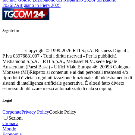
2026
L'Artigiano in Fiera 2025
Seguici su
Copyright © 1999-
2026
RTI S.p.A. Business Digital -
P.Iva 03976881007 - Tutti i diritti riservati - Per la pubblicità
Mediamond S.p.A. - RTI S.p.A., Mediaset N.V., sede legale
Amsterdam (Paesi Bassi) - Uffici Viale Europa 46, 20093 Cologno
Monzese (MI)
Rispetto ai contenuti e ai dati personali trasmessi e/o
riprodotti è vietata ogni utilizzazione funzionale all’addestramento di
sistemi di intelligenza artificiale generativa. È altresì fatto divieto
espresso di utilizzare mezzi automatizzati di data scraping.
Legal
Corporate
Privacy Policy
Cookie Policy
Sezioni
Cronaca
Mondo
Economia