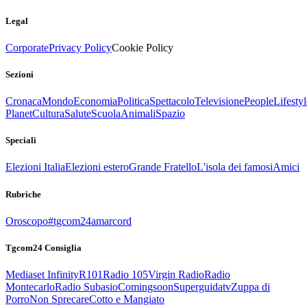
Legal
Corporate
Privacy Policy
Cookie Policy
Sezioni
Cronaca
Mondo
Economia
Politica
Spettacolo
Televisione
People
Lifestyl
Planet
Cultura
Salute
Scuola
Animali
Spazio
Speciali
Elezioni Italia
Elezioni estero
Grande Fratello
L'isola dei famosi
Amici
Rubriche
Oroscopo
#tgcom24amarcord
Tgcom24 Consiglia
Mediaset Infinity
R101
Radio 105
Virgin Radio
Radio
Montecarlo
Radio Subasio
Comingsoon
Superguidatv
Zuppa di
Porro
Non Sprecare
Cotto e Mangiato