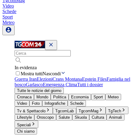
TgcomMag
Video
Schede
Sport
Meteo
In evidenza
Mostra tutti
Nascondi
Guerra Iran
Elezioni
Crans Montana
Epstein Files
Famiglia nel
bosco
Garlasco
Emergenza Clima
Tutti i dossier
Tutte le notizie del giorno
Cronaca
Mondo
Politica
Economia
Sport
Meteo
Video
Foto
Infografiche
Schede
Tv & Spettacolo
TgcomLab
TgcomMag
TgTech
Lifestyle
Oroscopo
Salute
Skuola
Cultura
Animali
Speciali
Chi siamo