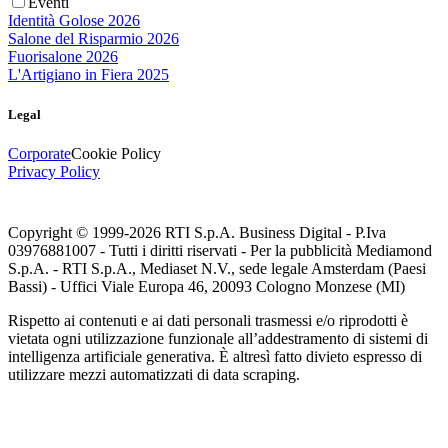
Eventi
Identità Golose 2026
Salone del Risparmio 2026
Fuorisalone 2026
L'Artigiano in Fiera 2025
Legal
Corporate
Cookie Policy
Privacy Policy
Copyright © 1999-
2026
RTI S.p.A. Business Digital - P.Iva
03976881007 - Tutti i diritti riservati - Per la pubblicità Mediamond
S.p.A. - RTI S.p.A., Mediaset N.V., sede legale Amsterdam (Paesi
Bassi) - Uffici Viale Europa 46, 20093 Cologno Monzese (MI)
Rispetto ai contenuti e ai dati personali trasmessi e/o riprodotti è
vietata ogni utilizzazione funzionale all’addestramento di sistemi di
intelligenza artificiale generativa. È altresì fatto divieto espresso di
utilizzare mezzi automatizzati di data scraping.