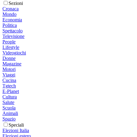
Sezioni
Cronaca
Mondo
Economia
Politica
Spettacolo
Televisione
People
Lifestyle
Videogiochi
Donne
Magazine
Motori
Viaggi
Cucina
Tgtech
E-Planet
Cultura
Salute
Scuola
Animali
Spazio
Speciali
Elezioni Italia
Elezioni estero