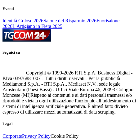
Eventi
Identità Golose 2026
Salone del Risparmio 2026
Fuorisalone
2026
L'Artigiano in Fiera 2025
Seguici su
Copyright © 1999-
2026
RTI S.p.A. Business Digital -
P.Iva 03976881007 - Tutti i diritti riservati - Per la pubblicità
Mediamond S.p.A. - RTI S.p.A., Mediaset N.V., sede legale
Amsterdam (Paesi Bassi) - Uffici Viale Europa 46, 20093 Cologno
Monzese (MI)
Rispetto ai contenuti e ai dati personali trasmessi e/o
riprodotti è vietata ogni utilizzazione funzionale all’addestramento di
sistemi di intelligenza artificiale generativa. È altresì fatto divieto
espresso di utilizzare mezzi automatizzati di data scraping.
Legal
Corporate
Privacy Policy
Cookie Policy