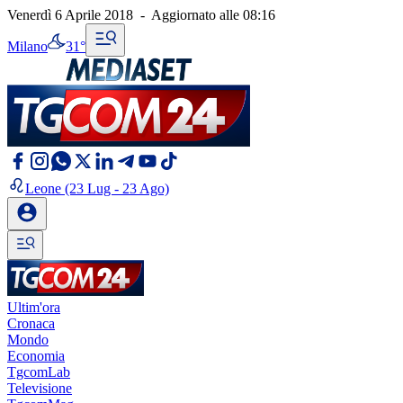
Venerdì 6 Aprile 2018
-
Aggiornato alle
08:16
Milano
31°
Leone
(23 Lug - 23 Ago)
Ultim'ora
Cronaca
Mondo
Economia
TgcomLab
Televisione