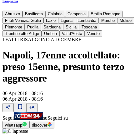
Campania
Abruzzo
Basilicata
Calabria
Campania
Emilia Romagna
Friuli Venezia Giulia
Lazio
Liguria
Lombardia
Marche
Molise
Piemonte
Puglia
Sardegna
Sicilia
Toscana
Trentino alto Adige
Umbria
Val d'Aosta
Veneto
I FATTI RISALGONO A DICEMBRE
Napoli, 17enne accoltellato:
preso 15enne, presunto terzo
aggressore
06 Apr 2018 - 08:16
06 Apr 2018 - 08:16
Segui
su
Seguici su
whatsapp
discover