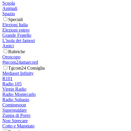
Scuola
Animali
Spazio
Speciali
Elezioni Italia
Elezioni estero
Grande Fratello
L'isola dei famosi
Amici
Rubriche
Oroscopo
#tgcom24amarcord
Tgcom24 Consiglia
Mediaset Infinity
R101
Radio 105
Virgin Radio
Radio Montecarlo
Radio Subasio
Comingsoon
Superguidatv
Zuppa di Porro
Non Sprecare
Cotto e Mangiato