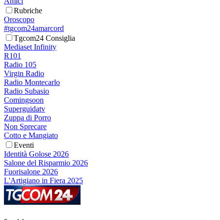
Amici
Rubriche
Oroscopo
#tgcom24amarcord
Tgcom24 Consiglia
Mediaset Infinity
R101
Radio 105
Virgin Radio
Radio Montecarlo
Radio Subasio
Comingsoon
Superguidatv
Zuppa di Porro
Non Sprecare
Cotto e Mangiato
Eventi
Identità Golose 2026
Salone del Risparmio 2026
Fuorisalone 2026
L'Artigiano in Fiera 2025