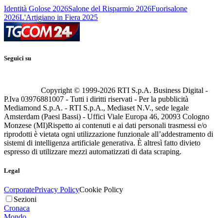
Identità Golose 2026
Salone del Risparmio 2026
Fuorisalone
2026
L'Artigiano in Fiera 2025
Seguici su
Copyright © 1999-
2026
RTI S.p.A. Business Digital -
P.Iva 03976881007 - Tutti i diritti riservati - Per la pubblicità
Mediamond S.p.A. - RTI S.p.A., Mediaset N.V., sede legale
Amsterdam (Paesi Bassi) - Uffici Viale Europa 46, 20093 Cologno
Monzese (MI)
Rispetto ai contenuti e ai dati personali trasmessi e/o
riprodotti è vietata ogni utilizzazione funzionale all’addestramento di
sistemi di intelligenza artificiale generativa. È altresì fatto divieto
espresso di utilizzare mezzi automatizzati di data scraping.
Legal
Corporate
Privacy Policy
Cookie Policy
Sezioni
Cronaca
Mondo