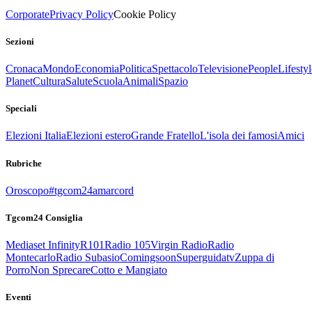
Corporate
Privacy Policy
Cookie Policy
Sezioni
Cronaca
Mondo
Economia
Politica
Spettacolo
Televisione
People
Lifestyl
Planet
Cultura
Salute
Scuola
Animali
Spazio
Speciali
Elezioni Italia
Elezioni estero
Grande Fratello
L'isola dei famosi
Amici
Rubriche
Oroscopo
#tgcom24amarcord
Tgcom24 Consiglia
Mediaset Infinity
R101
Radio 105
Virgin Radio
Radio
Montecarlo
Radio Subasio
Comingsoon
Superguidatv
Zuppa di
Porro
Non Sprecare
Cotto e Mangiato
Eventi