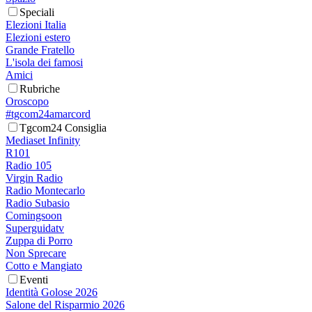
Speciali
Elezioni Italia
Elezioni estero
Grande Fratello
L'isola dei famosi
Amici
Rubriche
Oroscopo
#tgcom24amarcord
Tgcom24 Consiglia
Mediaset Infinity
R101
Radio 105
Virgin Radio
Radio Montecarlo
Radio Subasio
Comingsoon
Superguidatv
Zuppa di Porro
Non Sprecare
Cotto e Mangiato
Eventi
Identità Golose 2026
Salone del Risparmio 2026