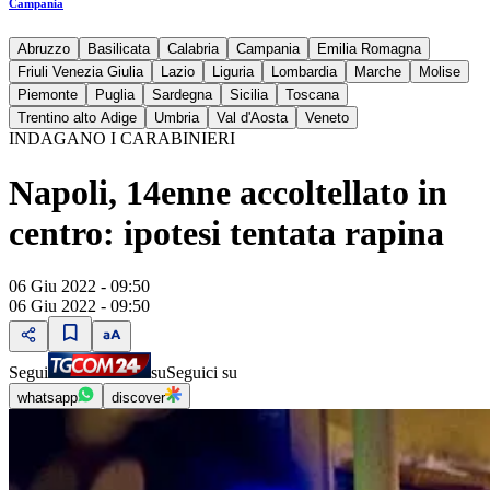
Campania
Abruzzo
Basilicata
Calabria
Campania
Emilia Romagna
Friuli Venezia Giulia
Lazio
Liguria
Lombardia
Marche
Molise
Piemonte
Puglia
Sardegna
Sicilia
Toscana
Trentino alto Adige
Umbria
Val d'Aosta
Veneto
INDAGANO I CARABINIERI
Napoli, 14enne accoltellato in
centro: ipotesi tentata rapina
06 Giu 2022 - 09:50
06 Giu 2022 - 09:50
Segui
su
Seguici su
whatsapp
discover