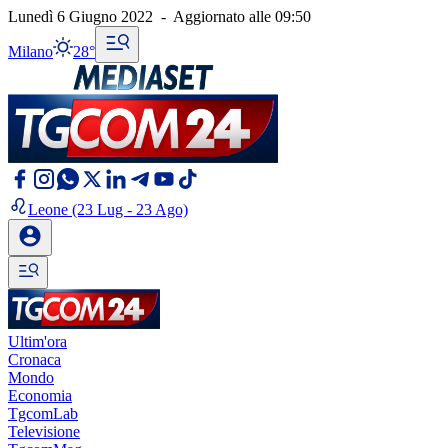
Lunedì 6 Giugno 2022
-
Aggiornato alle
09:50
Milano
28°
Leone
(23 Lug - 23 Ago)
Ultim'ora
Cronaca
Mondo
Economia
TgcomLab
Televisione