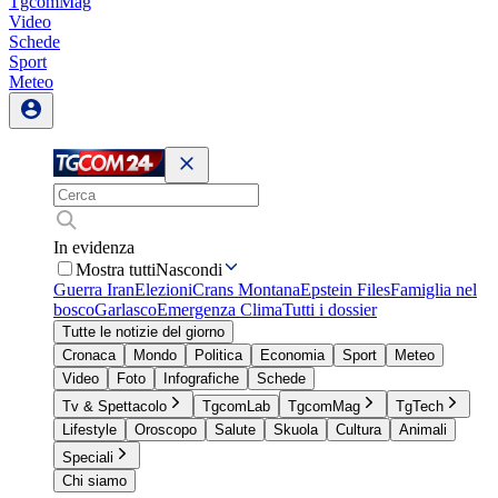
TgcomMag
Video
Schede
Sport
Meteo
In evidenza
Mostra tutti
Nascondi
Guerra Iran
Elezioni
Crans Montana
Epstein Files
Famiglia nel
bosco
Garlasco
Emergenza Clima
Tutti i dossier
Tutte le notizie del giorno
Cronaca
Mondo
Politica
Economia
Sport
Meteo
Video
Foto
Infografiche
Schede
Tv & Spettacolo
TgcomLab
TgcomMag
TgTech
Lifestyle
Oroscopo
Salute
Skuola
Cultura
Animali
Speciali
Chi siamo