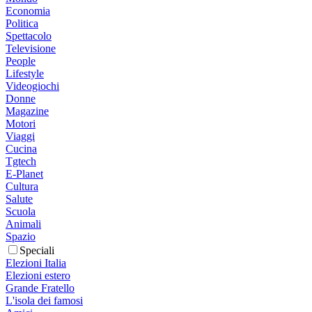
Economia
Politica
Spettacolo
Televisione
People
Lifestyle
Videogiochi
Donne
Magazine
Motori
Viaggi
Cucina
Tgtech
E-Planet
Cultura
Salute
Scuola
Animali
Spazio
Speciali
Elezioni Italia
Elezioni estero
Grande Fratello
L'isola dei famosi