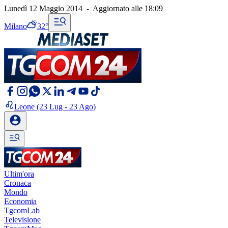
Lunedì 12 Maggio 2014
-
Aggiornato alle
18:09
Milano
32°
Leone
(23 Lug - 23 Ago)
Ultim'ora
Cronaca
Mondo
Economia
TgcomLab
Televisione