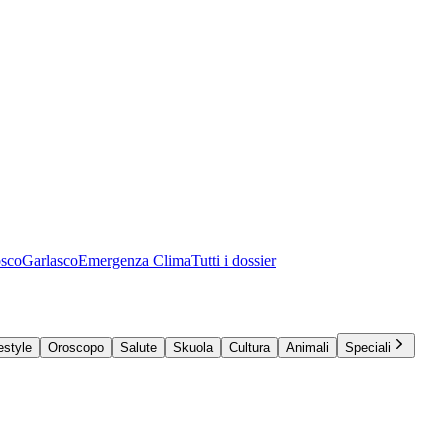
osco
Garlasco
Emergenza Clima
Tutti i dossier
estyle
Oroscopo
Salute
Skuola
Cultura
Animali
Speciali