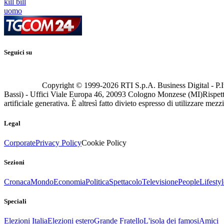
kill bill
uomo
Seguici su
Copyright © 1999-
2026
RTI S.p.A. Business Digital - P.I
Bassi) - Uffici Viale Europa 46, 20093 Cologno Monzese (MI)
Rispett
artificiale generativa. È altresì fatto divieto espresso di utilizzare mez
Legal
Corporate
Privacy Policy
Cookie Policy
Sezioni
Cronaca
Mondo
Economia
Politica
Spettacolo
Televisione
People
Lifestyl
Speciali
Elezioni Italia
Elezioni estero
Grande Fratello
L'isola dei famosi
Amici