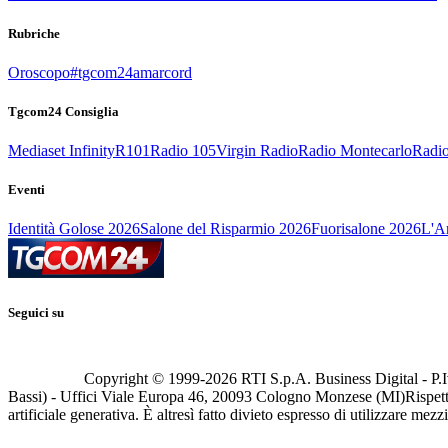
Rubriche
Oroscopo
#tgcom24amarcord
Tgcom24 Consiglia
Mediaset Infinity
R101
Radio 105
Virgin Radio
Radio Montecarlo
Radio
Eventi
Identità Golose 2026
Salone del Risparmio 2026
Fuorisalone 2026
L'Ar
Seguici su
Copyright © 1999-
2026
RTI S.p.A. Business Digital - P.I
Bassi) - Uffici Viale Europa 46, 20093 Cologno Monzese (MI)
Rispett
artificiale generativa. È altresì fatto divieto espresso di utilizzare mez