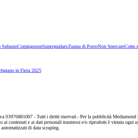
 Subasio
Comingsoon
Superguidatv
Zuppa di Porro
Non Sprecare
Cotto 
tigiano in Fiera 2025
va 03976881007 - Tutti i diritti riservati - Per la pubblicità Mediamon
o ai contenuti e ai dati personali trasmessi e/o riprodotti è vietata ogni 
zi automatizzati di data scraping.