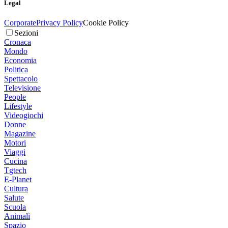
Legal
Corporate
Privacy Policy
Cookie Policy
Sezioni
Cronaca
Mondo
Economia
Politica
Spettacolo
Televisione
People
Lifestyle
Videogiochi
Donne
Magazine
Motori
Viaggi
Cucina
Tgtech
E-Planet
Cultura
Salute
Scuola
Animali
Spazio