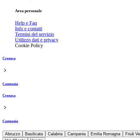
Area personale
Help e Faq
Info e contatti
Termini del servizio
Utilizzo dati e privacy
Cookie Policy
Cronaca
Campania
Cronaca
Campania
Abruzzo
Basilicata
Calabria
Campania
Emilia Romagna
Friuli V