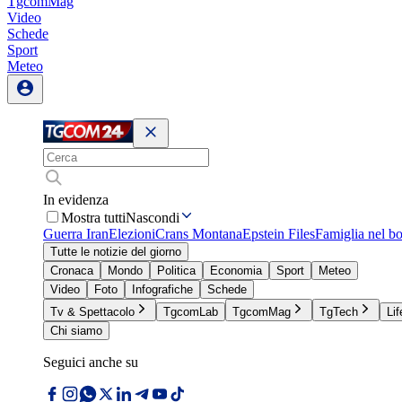
TgcomMag
Video
Schede
Sport
Meteo
In evidenza
Mostra tutti
Nascondi
Guerra Iran
Elezioni
Crans Montana
Epstein Files
Famiglia nel b
Tutte le notizie del giorno
Cronaca
Mondo
Politica
Economia
Sport
Meteo
Video
Foto
Infografiche
Schede
Tv & Spettacolo
TgcomLab
TgcomMag
TgTech
Lif
Chi siamo
Seguici anche su