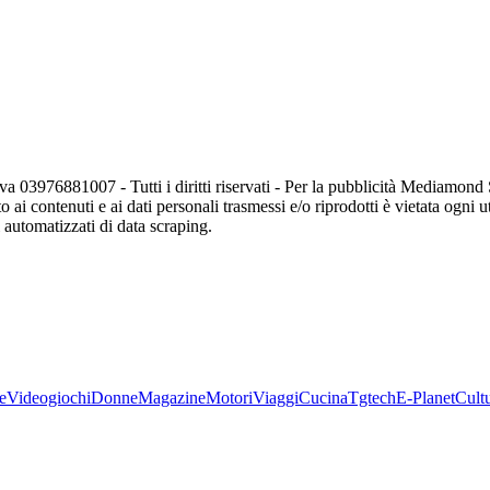
va 03976881007 - Tutti i diritti riservati - Per la pubblicità Mediamon
o ai contenuti e ai dati personali trasmessi e/o riprodotti è vietata ogni 
zi automatizzati di data scraping.
e
Videogiochi
Donne
Magazine
Motori
Viaggi
Cucina
Tgtech
E-Planet
Cult