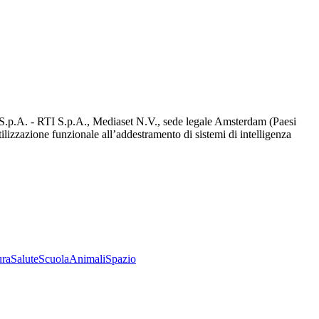
d S.p.A. - RTI S.p.A., Mediaset N.V., sede legale Amsterdam (Paesi
utilizzazione funzionale all’addestramento di sistemi di intelligenza
ura
Salute
Scuola
Animali
Spazio