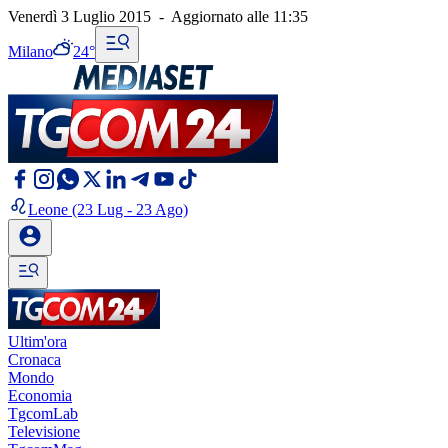
Venerdì 3 Luglio 2015
-
Aggiornato alle
11:35
Milano
24°
Leone
(23 Lug - 23 Ago)
Ultim'ora
Cronaca
Mondo
Economia
TgcomLab
Televisione