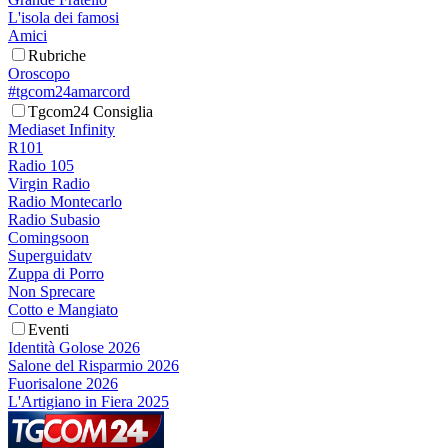
L'isola dei famosi
Amici
Rubriche
Oroscopo
#tgcom24amarcord
Tgcom24 Consiglia
Mediaset Infinity
R101
Radio 105
Virgin Radio
Radio Montecarlo
Radio Subasio
Comingsoon
Superguidatv
Zuppa di Porro
Non Sprecare
Cotto e Mangiato
Eventi
Identità Golose 2026
Salone del Risparmio 2026
Fuorisalone 2026
L'Artigiano in Fiera 2025