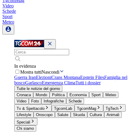
TgcomMag
Video
Schede
Sport
Meteo
In evidenza
Mostra tutti
Nascondi
Guerra Iran
Elezioni
Crans Montana
Epstein Files
Famiglia nel
bosco
Garlasco
Emergenza Clima
Tutti i dossier
Tutte le notizie del giorno
Cronaca
Mondo
Politica
Economia
Sport
Meteo
Video
Foto
Infografiche
Schede
Tv & Spettacolo
TgcomLab
TgcomMag
TgTech
Lifestyle
Oroscopo
Salute
Skuola
Cultura
Animali
Speciali
Chi siamo