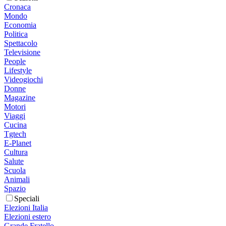
Cronaca
Mondo
Economia
Politica
Spettacolo
Televisione
People
Lifestyle
Videogiochi
Donne
Magazine
Motori
Viaggi
Cucina
Tgtech
E-Planet
Cultura
Salute
Scuola
Animali
Spazio
Speciali
Elezioni Italia
Elezioni estero
Grande Fratello