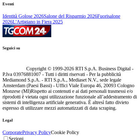
Eventi
Identità Golose 2026
Salone del Risparmio 2026
Fuorisalone
2026
L'Artigiano in Fiera 2025
Seguici su
Copyright © 1999-
2026
RTI S.p.A. Business Digital -
P.Iva 03976881007 - Tutti i diritti riservati - Per la pubblicità
Mediamond S.p.A. - RTI S.p.A., Mediaset N.V., sede legale
Amsterdam (Paesi Bassi) - Uffici Viale Europa 46, 20093 Cologno
Monzese (MI)
Rispetto ai contenuti e ai dati personali trasmessi e/o
riprodotti è vietata ogni utilizzazione funzionale all’addestramento di
sistemi di intelligenza artificiale generativa. È altresì fatto divieto
espresso di utilizzare mezzi automatizzati di data scraping.
Legal
Corporate
Privacy Policy
Cookie Policy
Sezioni