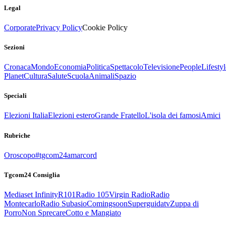
Legal
Corporate
Privacy Policy
Cookie Policy
Sezioni
Cronaca
Mondo
Economia
Politica
Spettacolo
Televisione
People
Lifestyl
Planet
Cultura
Salute
Scuola
Animali
Spazio
Speciali
Elezioni Italia
Elezioni estero
Grande Fratello
L'isola dei famosi
Amici
Rubriche
Oroscopo
#tgcom24amarcord
Tgcom24 Consiglia
Mediaset Infinity
R101
Radio 105
Virgin Radio
Radio
Montecarlo
Radio Subasio
Comingsoon
Superguidatv
Zuppa di
Porro
Non Sprecare
Cotto e Mangiato