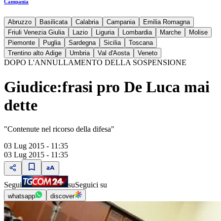
Campania
Abruzzo
Basilicata
Calabria
Campania
Emilia Romagna
Friuli Venezia Giulia
Lazio
Liguria
Lombardia
Marche
Molise
Piemonte
Puglia
Sardegna
Sicilia
Toscana
Trentino alto Adige
Umbria
Val d'Aosta
Veneto
DOPO L'ANNULLAMENTO DELLA SOSPENSIONE
Giudice:frasi pro De Luca mai
dette
"Contenute nel ricorso della difesa"
03 Lug 2015 - 11:35
03 Lug 2015 - 11:35
Segui
su
Seguici su
whatsapp
discover