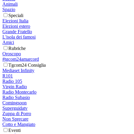
Animali
Spazio
Speciali
Elezioni Italia
Elezioni estero
Grande Fratello
L'isola dei famosi
Amici
Rubriche
Oroscopo
#tgcom24amarcord
Tgcom24 Consiglia
Mediaset Infinity
R101
Radio 105
Virgin Radio
Radio Montecarlo
Radio Subasio
Comingsoon
Superguidatv
Zuppa di Porro
Non Sprecare
Cotto e Mangiato
Eventi