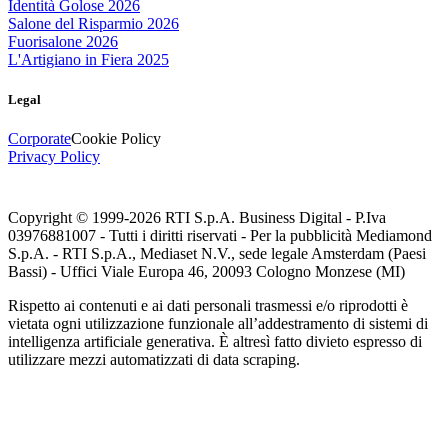
Identità Golose 2026
Salone del Risparmio 2026
Fuorisalone 2026
L'Artigiano in Fiera 2025
Legal
Corporate
Cookie Policy
Privacy Policy
Copyright © 1999-
2026
RTI S.p.A. Business Digital - P.Iva
03976881007 - Tutti i diritti riservati - Per la pubblicità Mediamond
S.p.A. - RTI S.p.A., Mediaset N.V., sede legale Amsterdam (Paesi
Bassi) - Uffici Viale Europa 46, 20093 Cologno Monzese (MI)
Rispetto ai contenuti e ai dati personali trasmessi e/o riprodotti è
vietata ogni utilizzazione funzionale all’addestramento di sistemi di
intelligenza artificiale generativa. È altresì fatto divieto espresso di
utilizzare mezzi automatizzati di data scraping.