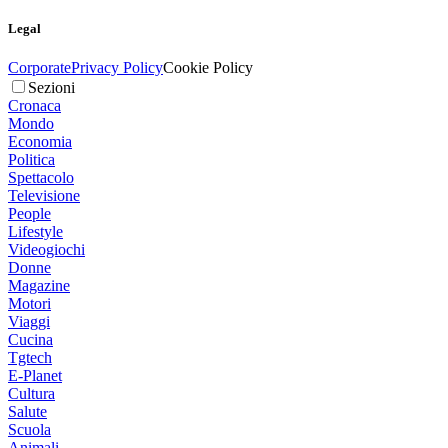
Legal
Corporate
Privacy Policy
Cookie Policy
Sezioni
Cronaca
Mondo
Economia
Politica
Spettacolo
Televisione
People
Lifestyle
Videogiochi
Donne
Magazine
Motori
Viaggi
Cucina
Tgtech
E-Planet
Cultura
Salute
Scuola
Animali