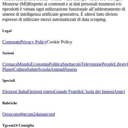
Monzese (MI)
Rispetto ai contenuti e ai dati personali trasmessi e/o
riprodotti è vietata ogni utilizzazione funzionale all’addestramento di
sistemi di intelligenza artificiale generativa. È altresì fatto divieto
espresso di utilizzare mezzi automatizzati di data scraping.
Legal
Corporate
Privacy Policy
Cookie Policy
Sezioni
Cronaca
Mondo
Economia
Politica
Spettacolo
Televisione
People
Lifestyl
Planet
Cultura
Salute
Scuola
Animali
Spazio
Speciali
Elezioni Italia
Elezioni estero
Grande Fratello
L'isola dei famosi
Amici
Rubriche
Oroscopo
#tgcom24amarcord
Tgcom24 Consiglia