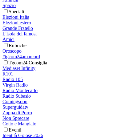
Spazio
Speciali
Elezioni Italia
Elezioni estero
Grande Fratello
L'isola dei famosi
Amici
Rubriche
Oroscopo
#tgcom24amarcord
Tgcom24 Consiglia
Mediaset Infinity
R101
Radio 105
Virgin Radio
Radio Montecarlo
Radio Subasio
Comingsoon
Superguidatv
Zuppa di Porro
Non Sprecare
Cotto e Mangiato
Eventi
Identità Golose 2026