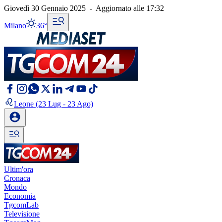
Giovedì 30 Gennaio 2025
-
Aggiornato alle
17:32
Milano
36°
Leone
(23 Lug - 23 Ago)
Ultim'ora
Cronaca
Mondo
Economia
TgcomLab
Televisione