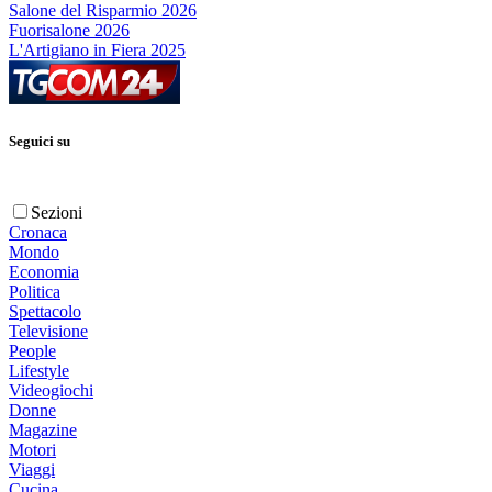
Salone del Risparmio 2026
Fuorisalone 2026
L'Artigiano in Fiera 2025
Seguici su
Sezioni
Cronaca
Mondo
Economia
Politica
Spettacolo
Televisione
People
Lifestyle
Videogiochi
Donne
Magazine
Motori
Viaggi
Cucina