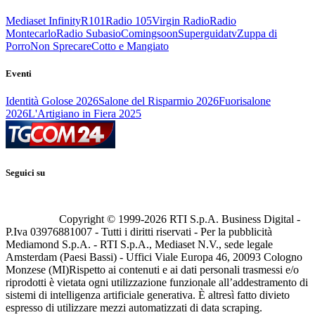
Mediaset Infinity
R101
Radio 105
Virgin Radio
Radio
Montecarlo
Radio Subasio
Comingsoon
Superguidatv
Zuppa di
Porro
Non Sprecare
Cotto e Mangiato
Eventi
Identità Golose 2026
Salone del Risparmio 2026
Fuorisalone
2026
L'Artigiano in Fiera 2025
Seguici su
Copyright © 1999-
2026
RTI S.p.A. Business Digital -
P.Iva 03976881007 - Tutti i diritti riservati - Per la pubblicità
Mediamond S.p.A. - RTI S.p.A., Mediaset N.V., sede legale
Amsterdam (Paesi Bassi) - Uffici Viale Europa 46, 20093 Cologno
Monzese (MI)
Rispetto ai contenuti e ai dati personali trasmessi e/o
riprodotti è vietata ogni utilizzazione funzionale all’addestramento di
sistemi di intelligenza artificiale generativa. È altresì fatto divieto
espresso di utilizzare mezzi automatizzati di data scraping.