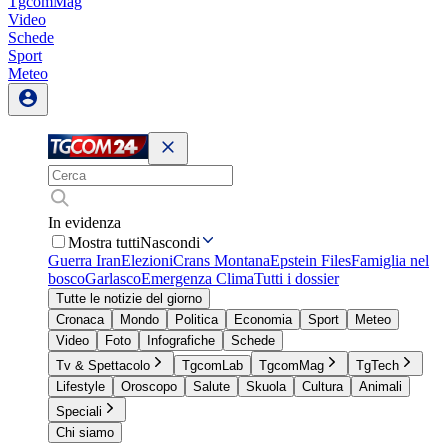
TgcomMag
Video
Schede
Sport
Meteo
In evidenza
Mostra tutti
Nascondi
Guerra Iran
Elezioni
Crans Montana
Epstein Files
Famiglia nel
bosco
Garlasco
Emergenza Clima
Tutti i dossier
Tutte le notizie del giorno
Cronaca
Mondo
Politica
Economia
Sport
Meteo
Video
Foto
Infografiche
Schede
Tv & Spettacolo
TgcomLab
TgcomMag
TgTech
Lifestyle
Oroscopo
Salute
Skuola
Cultura
Animali
Speciali
Chi siamo