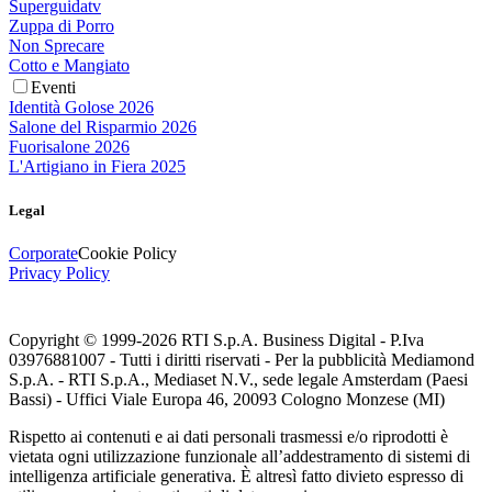
Superguidatv
Zuppa di Porro
Non Sprecare
Cotto e Mangiato
Eventi
Identità Golose 2026
Salone del Risparmio 2026
Fuorisalone 2026
L'Artigiano in Fiera 2025
Legal
Corporate
Cookie Policy
Privacy Policy
Copyright © 1999-
2026
RTI S.p.A. Business Digital - P.Iva
03976881007 - Tutti i diritti riservati - Per la pubblicità Mediamond
S.p.A. - RTI S.p.A., Mediaset N.V., sede legale Amsterdam (Paesi
Bassi) - Uffici Viale Europa 46, 20093 Cologno Monzese (MI)
Rispetto ai contenuti e ai dati personali trasmessi e/o riprodotti è
vietata ogni utilizzazione funzionale all’addestramento di sistemi di
intelligenza artificiale generativa. È altresì fatto divieto espresso di