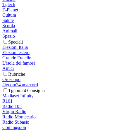
Tgtech
E-Planet
Cultura
Salute
Scuola
Animali
Spazio
Speciali
Elezioni Italia
Elezioni estero
Grande Fratello
L'isola dei famosi
Amici
Rubriche
Oroscopo
#tgcom24amarcord
Tgcom24 Consiglia
Mediaset Infinity
R101
Radio 105
Virgin Radio
Radio Montecarlo
Radio Subasio
Comingsoon