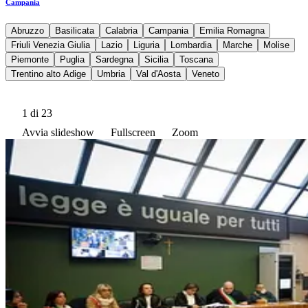
Campania
Abruzzo
Basilicata
Calabria
Campania
Emilia Romagna
Friuli Venezia Giulia
Lazio
Liguria
Lombardia
Marche
Molise
Piemonte
Puglia
Sardegna
Sicilia
Toscana
Trentino alto Adige
Umbria
Val d'Aosta
Veneto
1
di 23
Avvia slideshow
Fullscreen
Zoom