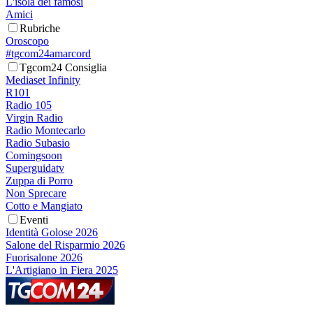
L'isola dei famosi
Amici
Rubriche
Oroscopo
#tgcom24amarcord
Tgcom24 Consiglia
Mediaset Infinity
R101
Radio 105
Virgin Radio
Radio Montecarlo
Radio Subasio
Comingsoon
Superguidatv
Zuppa di Porro
Non Sprecare
Cotto e Mangiato
Eventi
Identità Golose 2026
Salone del Risparmio 2026
Fuorisalone 2026
L'Artigiano in Fiera 2025