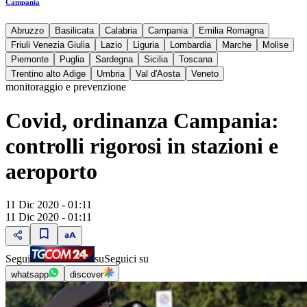
Campania
Abruzzo
Basilicata
Calabria
Campania
Emilia Romagna
Friuli Venezia Giulia
Lazio
Liguria
Lombardia
Marche
Molise
Piemonte
Puglia
Sardegna
Sicilia
Toscana
Trentino alto Adige
Umbria
Val d'Aosta
Veneto
monitoraggio e prevenzione
Covid, ordinanza Campania:
controlli rigorosi in stazioni e
aeroporto
11 Dic 2020 - 01:11
11 Dic 2020 - 01:11
Segui
su
Seguici su
whatsapp
discover