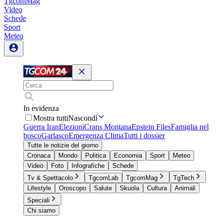
TgcomMag
Video
Schede
Sport
Meteo
In evidenza
Mostra tutti
Nascondi
Guerra Iran
Elezioni
Crans Montana
Epstein Files
Famiglia nel
bosco
Garlasco
Emergenza Clima
Tutti i dossier
Tutte le notizie del giorno
Cronaca
Mondo
Politica
Economia
Sport
Meteo
Video
Foto
Infografiche
Schede
Tv & Spettacolo
TgcomLab
TgcomMag
TgTech
Lifestyle
Oroscopo
Salute
Skuola
Cultura
Animali
Speciali
Chi siamo