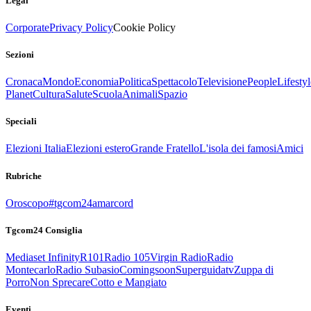
Legal
Corporate
Privacy Policy
Cookie Policy
Sezioni
Cronaca
Mondo
Economia
Politica
Spettacolo
Televisione
People
Lifestyl
Planet
Cultura
Salute
Scuola
Animali
Spazio
Speciali
Elezioni Italia
Elezioni estero
Grande Fratello
L'isola dei famosi
Amici
Rubriche
Oroscopo
#tgcom24amarcord
Tgcom24 Consiglia
Mediaset Infinity
R101
Radio 105
Virgin Radio
Radio
Montecarlo
Radio Subasio
Comingsoon
Superguidatv
Zuppa di
Porro
Non Sprecare
Cotto e Mangiato
Eventi