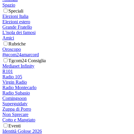
Spazio
Speciali
Elezioni Italia
Elezioni estero
Grande Fratello
L'isola dei famosi
Amici
Rubriche
Oroscopo
#tgcom24amarcord
Tgcom24 Consiglia
Mediaset Infinity
R101
Radio 105
Virgin Radio
Radio Montecarlo
Radio Subasio
Comingsoon
Superguidatv
Zuppa di Porro
Non Sprecare
Cotto e Mangiato
Eventi
Identità Golose 2026