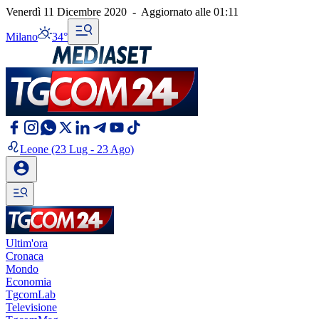
Venerdì 11 Dicembre 2020
-
Aggiornato alle
01:11
Milano
34°
Leone
(23 Lug - 23 Ago)
Ultim'ora
Cronaca
Mondo
Economia
TgcomLab
Televisione