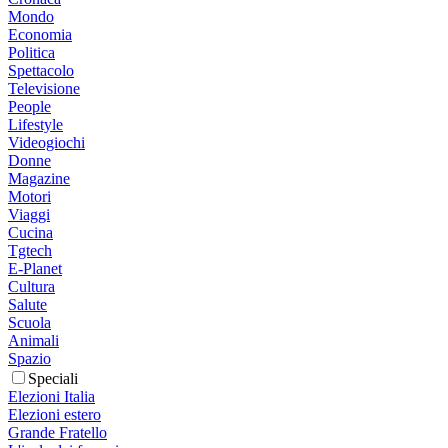
Mondo
Economia
Politica
Spettacolo
Televisione
People
Lifestyle
Videogiochi
Donne
Magazine
Motori
Viaggi
Cucina
Tgtech
E-Planet
Cultura
Salute
Scuola
Animali
Spazio
Speciali
Elezioni Italia
Elezioni estero
Grande Fratello