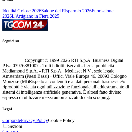
Identità Golose 2026
Salone del Risparmio 2026
Fuorisalone
2026
L'Artigiano in Fiera 2025
Seguici su
Copyright © 1999-
2026
RTI S.p.A. Business Digital -
P.Iva 03976881007 - Tutti i diritti riservati - Per la pubblicità
Mediamond S.p.A. - RTI S.p.A., Mediaset N.V., sede legale
Amsterdam (Paesi Bassi) - Uffici Viale Europa 46, 20093 Cologno
Monzese (MI)
Rispetto ai contenuti e ai dati personali trasmessi e/o
riprodotti è vietata ogni utilizzazione funzionale all’addestramento di
sistemi di intelligenza artificiale generativa. È altresì fatto divieto
espresso di utilizzare mezzi automatizzati di data scraping.
Legal
Corporate
Privacy Policy
Cookie Policy
Sezioni
Cronaca