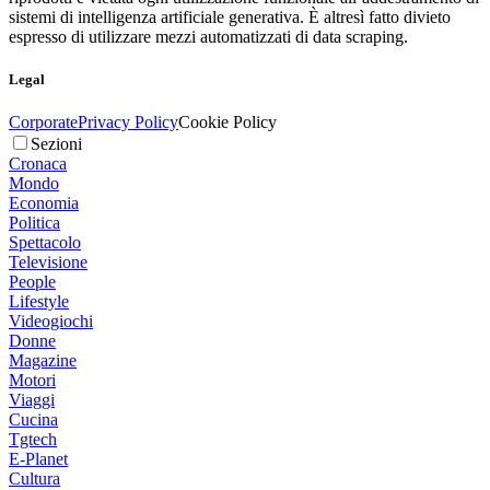
sistemi di intelligenza artificiale generativa. È altresì fatto divieto
espresso di utilizzare mezzi automatizzati di data scraping.
Legal
Corporate
Privacy Policy
Cookie Policy
Sezioni
Cronaca
Mondo
Economia
Politica
Spettacolo
Televisione
People
Lifestyle
Videogiochi
Donne
Magazine
Motori
Viaggi
Cucina
Tgtech
E-Planet
Cultura