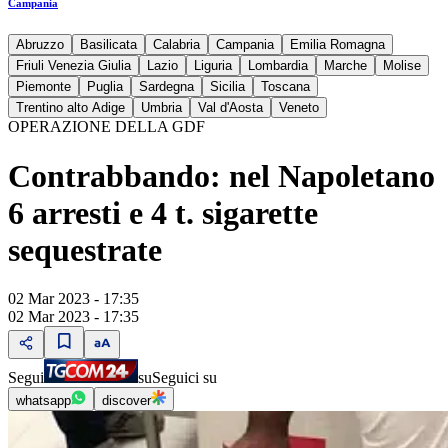
Campania
Abruzzo
Basilicata
Calabria
Campania
Emilia Romagna
Friuli Venezia Giulia
Lazio
Liguria
Lombardia
Marche
Molise
Piemonte
Puglia
Sardegna
Sicilia
Toscana
Trentino alto Adige
Umbria
Val d'Aosta
Veneto
OPERAZIONE DELLA GDF
Contrabbando: nel Napoletano
6 arresti e 4 t. sigarette
sequestrate
02 Mar 2023 - 17:35
02 Mar 2023 - 17:35
Segui
su
Seguici su
whatsapp
discover