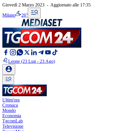
Giovedì 2 Marzo 2023
-
Aggiornato alle
17:35
Milano
26°
Leone
(23 Lug - 23 Ago)
Ultim'ora
Cronaca
Mondo
Economia
TgcomLab
Televisione