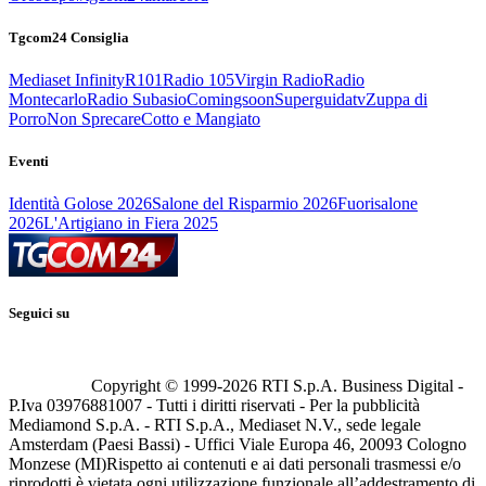
Tgcom24 Consiglia
Mediaset Infinity
R101
Radio 105
Virgin Radio
Radio
Montecarlo
Radio Subasio
Comingsoon
Superguidatv
Zuppa di
Porro
Non Sprecare
Cotto e Mangiato
Eventi
Identità Golose 2026
Salone del Risparmio 2026
Fuorisalone
2026
L'Artigiano in Fiera 2025
Seguici su
Copyright © 1999-
2026
RTI S.p.A. Business Digital -
P.Iva 03976881007 - Tutti i diritti riservati - Per la pubblicità
Mediamond S.p.A. - RTI S.p.A., Mediaset N.V., sede legale
Amsterdam (Paesi Bassi) - Uffici Viale Europa 46, 20093 Cologno
Monzese (MI)
Rispetto ai contenuti e ai dati personali trasmessi e/o
riprodotti è vietata ogni utilizzazione funzionale all’addestramento di