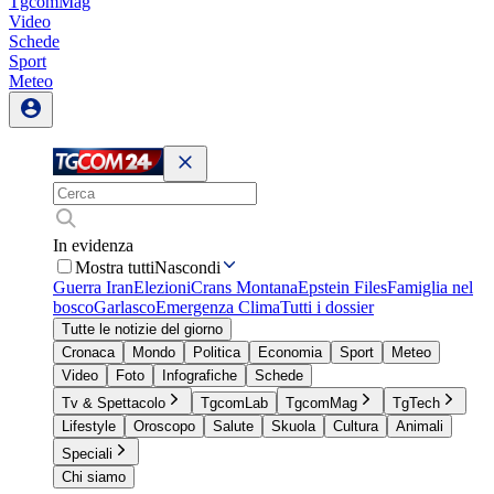
TgcomMag
Video
Schede
Sport
Meteo
In evidenza
Mostra tutti
Nascondi
Guerra Iran
Elezioni
Crans Montana
Epstein Files
Famiglia nel
bosco
Garlasco
Emergenza Clima
Tutti i dossier
Tutte le notizie del giorno
Cronaca
Mondo
Politica
Economia
Sport
Meteo
Video
Foto
Infografiche
Schede
Tv & Spettacolo
TgcomLab
TgcomMag
TgTech
Lifestyle
Oroscopo
Salute
Skuola
Cultura
Animali
Speciali
Chi siamo