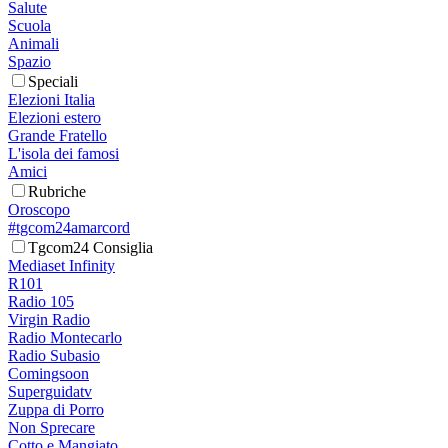
Salute
Scuola
Animali
Spazio
Speciali
Elezioni Italia
Elezioni estero
Grande Fratello
L'isola dei famosi
Amici
Rubriche
Oroscopo
#tgcom24amarcord
Tgcom24 Consiglia
Mediaset Infinity
R101
Radio 105
Virgin Radio
Radio Montecarlo
Radio Subasio
Comingsoon
Superguidatv
Zuppa di Porro
Non Sprecare
Cotto e Mangiato