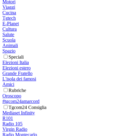
Motori
Viaggi
Cucina
Tgtech
E-Planet
Cultura
Salute
Scuola
Animali
Spazio
Speciali
Elezioni Italia
Elezioni estero
Grande Fratello
L'isola dei famosi
Amici
Rubriche
Oroscopo
#tgcom24amarcord
Tgcom24 Consiglia
Mediaset Infinity
R101
Radio 105
Virgin Radio
Radio Montecarlo