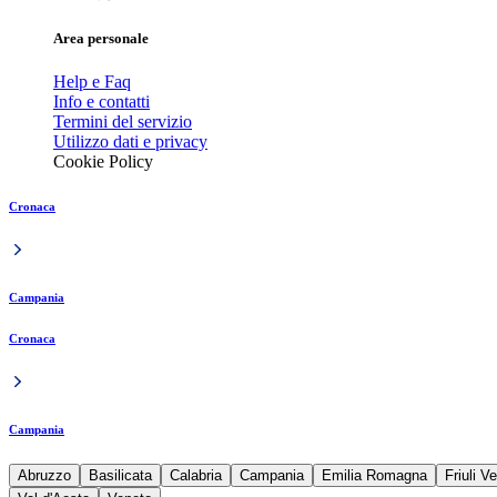
Area personale
Help e Faq
Info e contatti
Termini del servizio
Utilizzo dati e privacy
Cookie Policy
Cronaca
Campania
Cronaca
Campania
Abruzzo
Basilicata
Calabria
Campania
Emilia Romagna
Friuli V