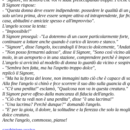
Il Signore rispose:
- "Questa donna deve essere indipendente. possedere le qualità di un
solo un'ora prima, deve essere sempre attiva ed intraprendente, far f
casa, abitudini e amicizie spesso e all'improvviso".
L'angelo scosse la testa:
- "Impossibile!"
Il Signore proseguì: -"La doteremo di un cuore particolarmente forte, c
continuare a lottare anche quando è carico di lavoro e stanco."
- "Signore", disse l'angelo, toccandogli il braccio dolcemente, "Andat
- "Non posso fermarmi adesso", disse il Signore, "Sono così vicino al
molo, in un aeroporto o in una stazione, comprendere perchè è importa
L'angelo si avvicinò al modello di donna lo guardò da vicino e sospir
- "Sembra ben fatta, ma ha l'aspetto troppo dolce",
replicò il Signore,
- "Ma ha la forza del leone, non immagini tutto ciò che è capace di s
Alla fine l'angelo si chinò e fece scorrere il suo dito sulla guancia di
- "C'è una perdita!" esclamò, "Qualcosa non va in questa creatura."
Il Signore parve offeso dalla mancanza di fiducia dell'angelo.
- "Ciò che tu vedi non è una perdita", disse "è una lacrima!"
- "Una lacrima? Perchè dunque?" domandò l'angelo.
- "E' per la gioia, il dolore, la solitudine e la fierezza che solo la mo
dolce creatura.
Anche l'angelo, commosso, pianse!
carabiniere ucciso