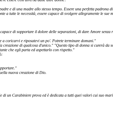
 padre e di una madre allo stesso tempo. Essere una perfetta padrona di
ronte a tutte le necessità, essere capace di svolgere allegramente le s
apace di sopportare il dolore delle separazioni, di dare Amore senza rise
e a coricarvi e riposatevi un po'. Potrete terminare domani."
la creazione di qualcosa d'unico." "Questo tipo di donna si curerà da s
nte che egli parta ed aspettarlo con rispetto."
ò:
opportare."
 quella nuova creazione di Dio.
glie di un Carabiniere prova ed è dedicata a tutti quei valori cui suo mari