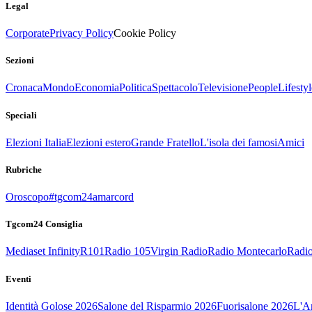
Legal
Corporate
Privacy Policy
Cookie Policy
Sezioni
Cronaca
Mondo
Economia
Politica
Spettacolo
Televisione
People
Lifestyl
Speciali
Elezioni Italia
Elezioni estero
Grande Fratello
L'isola dei famosi
Amici
Rubriche
Oroscopo
#tgcom24amarcord
Tgcom24 Consiglia
Mediaset Infinity
R101
Radio 105
Virgin Radio
Radio Montecarlo
Radio
Eventi
Identità Golose 2026
Salone del Risparmio 2026
Fuorisalone 2026
L'Ar