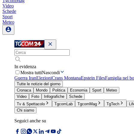
TgcomMag
Video
Schede
Sport
Meteo
In evidenza
Mostra tutti
Nascondi
Guerra Iran
Elezioni
Crans Montana
Epstein Files
Famiglia nel b
Tutte le notizie del giorno
Cronaca
Mondo
Politica
Economia
Sport
Meteo
Video
Foto
Infografiche
Schede
Tv & Spettacolo
TgcomLab
TgcomMag
TgTech
Lif
Chi siamo
Seguici anche su