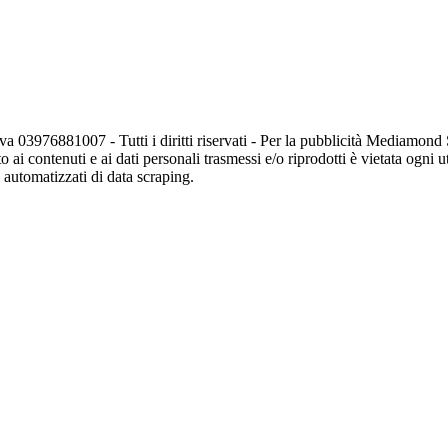
va 03976881007 - Tutti i diritti riservati - Per la pubblicità Mediamon
o ai contenuti e ai dati personali trasmessi e/o riprodotti è vietata ogni 
zi automatizzati di data scraping.