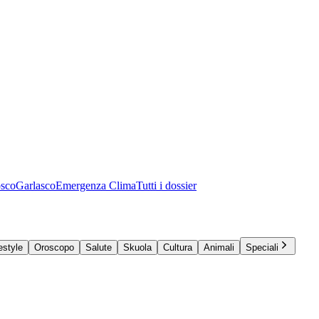
osco
Garlasco
Emergenza Clima
Tutti i dossier
estyle
Oroscopo
Salute
Skuola
Cultura
Animali
Speciali