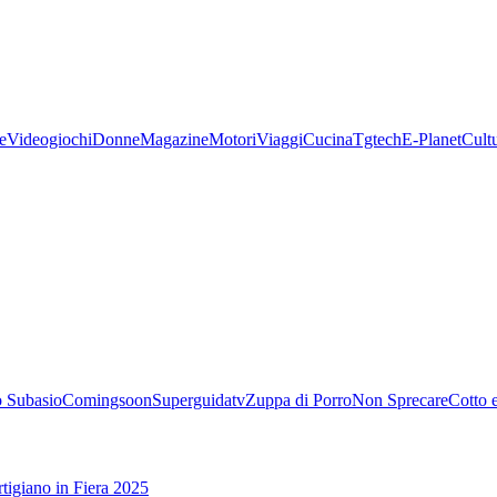
e
Videogiochi
Donne
Magazine
Motori
Viaggi
Cucina
Tgtech
E-Planet
Cult
 Subasio
Comingsoon
Superguidatv
Zuppa di Porro
Non Sprecare
Cotto 
tigiano in Fiera 2025