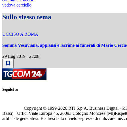
vedova cerciello
Sullo stesso tema
UCCISO A ROMA
Somma Vesuviana, applausi e lacrime ai funerali di Mario Cercie
29 Lug 2019 - 22:08
Seguici su
Copyright © 1999-
2026
RTI S.p.A. Business Digital - P.I
Bassi) - Uffici Viale Europa 46, 20093 Cologno Monzese (MI)
Rispett
artificiale generativa. È altresì fatto divieto espresso di utilizzare mez