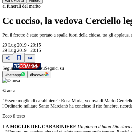
Val d'Aosta
Veneto
ai funerali del marito
Cc ucciso, la vedova Cerciello l
Poi il feretro è stato portato a spalla fuori della chiesa, tra gli applausi
29 Lug 2019 - 20:15
29 Lug 2019 - 20:15
Segui
su
Seguici su
whatsapp
discover
© ansa
"Essere moglie di carabiniere": Rosa Maria, vedova di Mario Cerciello 
l'Ordinario militare Santo Marcianò ha concluso il rito funebre, ricordando
Ecco il testo
LA MOGLIE DEL CARABINIERE
Un giorno il buon Dio stava 
- "Signore, mi sembra che voi vi stiate preoccupando troppo. Perchè d