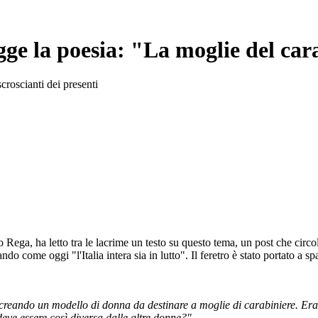
egge la poesia: "La moglie del car
 scroscianti dei presenti
Rega, ha letto tra le lacrime un testo su questo tema, un post che circo
 come oggi "l'Italia intera sia in lutto". Il feretro è stato portato a spal
creando un modello di donna da destinare a moglie di carabiniere. Era
eve essere così diversa dalle altre donne?"