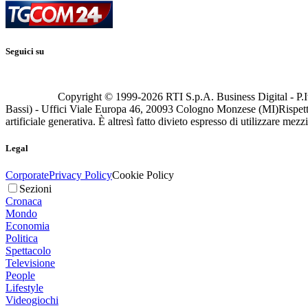
Seguici su
Copyright © 1999-
2026
RTI S.p.A. Business Digital - P.I
Bassi) - Uffici Viale Europa 46, 20093 Cologno Monzese (MI)
Rispett
artificiale generativa. È altresì fatto divieto espresso di utilizzare mez
Legal
Corporate
Privacy Policy
Cookie Policy
Sezioni
Cronaca
Mondo
Economia
Politica
Spettacolo
Televisione
People
Lifestyle
Videogiochi