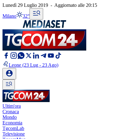
Lunedì 29 Luglio 2019
-
Aggiornato alle
20:15
Milano
32°
Leone
(23 Lug - 23 Ago)
Ultim'ora
Cronaca
Mondo
Economia
TgcomLab
Televisione