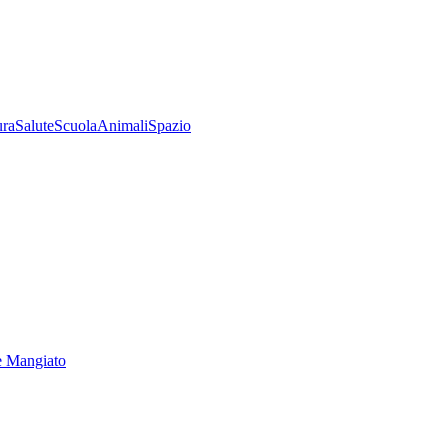
ura
Salute
Scuola
Animali
Spazio
e Mangiato