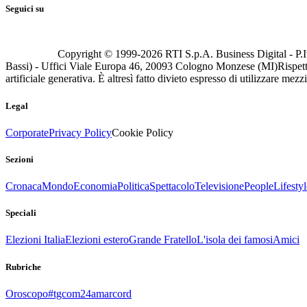
Seguici su
Copyright © 1999-
2026
RTI S.p.A. Business Digital - P.I
Bassi) - Uffici Viale Europa 46, 20093 Cologno Monzese (MI)
Rispett
artificiale generativa. È altresì fatto divieto espresso di utilizzare mez
Legal
Corporate
Privacy Policy
Cookie Policy
Sezioni
Cronaca
Mondo
Economia
Politica
Spettacolo
Televisione
People
Lifestyl
Speciali
Elezioni Italia
Elezioni estero
Grande Fratello
L'isola dei famosi
Amici
Rubriche
Oroscopo
#tgcom24amarcord