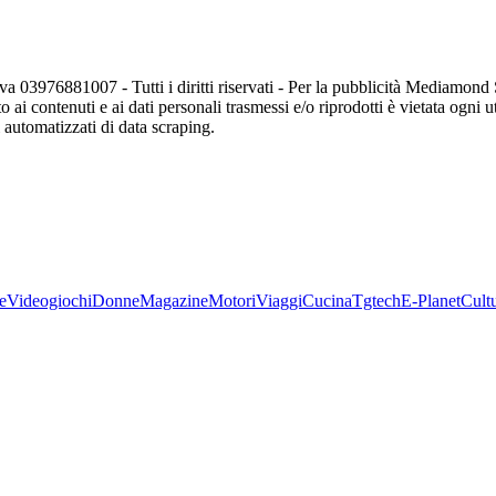
va 03976881007 - Tutti i diritti riservati - Per la pubblicità Mediamon
o ai contenuti e ai dati personali trasmessi e/o riprodotti è vietata ogni 
zi automatizzati di data scraping.
e
Videogiochi
Donne
Magazine
Motori
Viaggi
Cucina
Tgtech
E-Planet
Cult