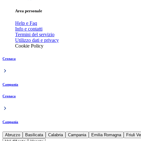
Area personale
Help e Faq
Info e contatti
Termini del servizio
Utilizzo dati e privacy
Cookie Policy
Cronaca
Campania
Cronaca
Campania
Abruzzo
Basilicata
Calabria
Campania
Emilia Romagna
Friuli V