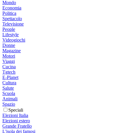
Mondo
Economia
Politica
Spettacolo
Televisione
People
Lifestyle
Videogiochi
Donne
Magazine
Motori
Viaggi
Cucina
Tgtech
E-Planet
Cultura
Salute
Scuola
Animali
Spazio
Speciali
Elezioni Italia
Elezioni estero
Grande Fratello
L'isola dei famosi