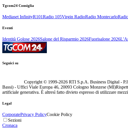
Tgcom24 Consiglia
Mediaset Infinity
R101
Radio 105
Virgin Radio
Radio Montecarlo
Radio
Eventi
Identità Golose 2026
Salone del Risparmio 2026
Fuorisalone 2026
L'Ar
Seguici su
Copyright © 1999-
2026
RTI S.p.A. Business Digital - P.I
Bassi) - Uffici Viale Europa 46, 20093 Cologno Monzese (MI)
Rispett
artificiale generativa. È altresì fatto divieto espresso di utilizzare mez
Legal
Corporate
Privacy Policy
Cookie Policy
Sezioni
Cronaca