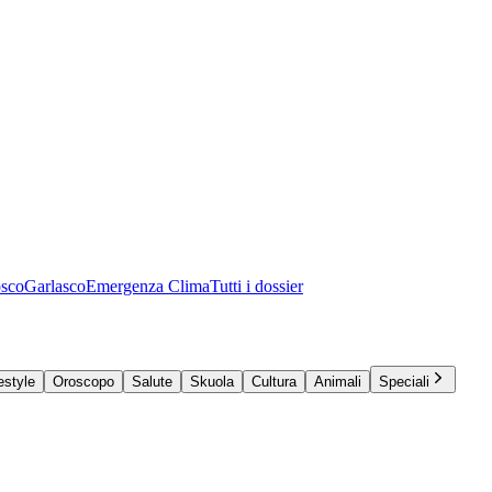
osco
Garlasco
Emergenza Clima
Tutti i dossier
estyle
Oroscopo
Salute
Skuola
Cultura
Animali
Speciali