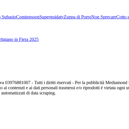
 Subasio
Comingsoon
Superguidatv
Zuppa di Porro
Non Sprecare
Cotto 
tigiano in Fiera 2025
va 03976881007 - Tutti i diritti riservati - Per la pubblicità Mediamon
o ai contenuti e ai dati personali trasmessi e/o riprodotti è vietata ogni 
zi automatizzati di data scraping.