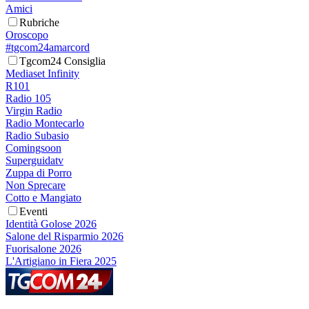
Amici
Rubriche
Oroscopo
#tgcom24amarcord
Tgcom24 Consiglia
Mediaset Infinity
R101
Radio 105
Virgin Radio
Radio Montecarlo
Radio Subasio
Comingsoon
Superguidatv
Zuppa di Porro
Non Sprecare
Cotto e Mangiato
Eventi
Identità Golose 2026
Salone del Risparmio 2026
Fuorisalone 2026
L'Artigiano in Fiera 2025