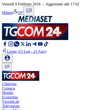
Venerdì 9 Febbraio 2018
-
Aggiornato alle
17:02
Milano
29°
Leone
(23 Lug - 23 Ago)
Ultim'ora
Cronaca
Mondo
Economia
TgcomLab
Televisione