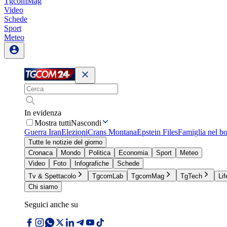
TgcomMag
Video
Schede
Sport
Meteo
In evidenza
Mostra tutti
Nascondi
Guerra Iran
Elezioni
Crans Montana
Epstein Files
Famiglia nel b
Tutte le notizie del giorno
Cronaca
Mondo
Politica
Economia
Sport
Meteo
Video
Foto
Infografiche
Schede
Tv & Spettacolo
TgcomLab
TgcomMag
TgTech
Lif
Chi siamo
Seguici anche su