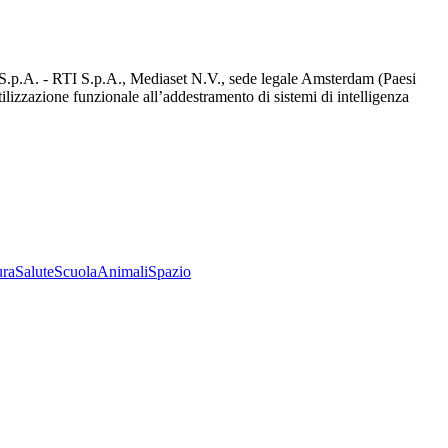
d S.p.A. - RTI S.p.A., Mediaset N.V., sede legale Amsterdam (Paesi
utilizzazione funzionale all’addestramento di sistemi di intelligenza
ura
Salute
Scuola
Animali
Spazio