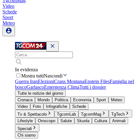
TgcomMag
Video
Schede
Sport
Meteo
In evidenza
Mostra tutti
Nascondi
Guerra Iran
Elezioni
Crans Montana
Epstein Files
Famiglia nel
bosco
Garlasco
Emergenza Clima
Tutti i dossier
Tutte le notizie del giorno
Cronaca
Mondo
Politica
Economia
Sport
Meteo
Video
Foto
Infografiche
Schede
Tv & Spettacolo
TgcomLab
TgcomMag
TgTech
Lifestyle
Oroscopo
Salute
Skuola
Cultura
Animali
Speciali
Chi siamo