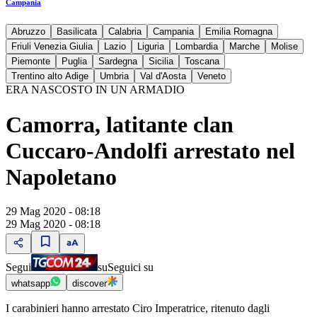
Campania
Abruzzo
Basilicata
Calabria
Campania
Emilia Romagna
Friuli Venezia Giulia
Lazio
Liguria
Lombardia
Marche
Molise
Piemonte
Puglia
Sardegna
Sicilia
Toscana
Trentino alto Adige
Umbria
Val d'Aosta
Veneto
ERA NASCOSTO IN UN ARMADIO
Camorra, latitante clan
Cuccaro-Andolfi arrestato nel
Napoletano
29 Mag 2020 - 08:18
29 Mag 2020 - 08:18
Segui
su
Seguici su
whatsapp
discover
I carabinieri hanno arrestato Ciro Imperatrice, ritenuto dagli