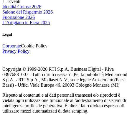
Eventi
Identità Golose 2026
Salone del Risparmio 2026
Fuorisalone 2026
L'Artigiano in Fiera 2025
Legal
Corporate
Cookie Policy
Privacy Policy
Copyright © 1999-
2026
RTI S.p.A. Business Digital - P.Iva
03976881007 - Tutti i diritti riservati - Per la pubblicità Mediamond
S.p.A. - RTI S.p.A., Mediaset N.V., sede legale Amsterdam (Paesi
Bassi) - Uffici Viale Europa 46, 20093 Cologno Monzese (MI)
Rispetto ai contenuti e ai dati personali trasmessi e/o riprodotti è
vietata ogni utilizzazione funzionale all’addestramento di sistemi di
intelligenza artificiale generativa. È altresì fatto divieto espresso di
utilizzare mezzi automatizzati di data scraping.