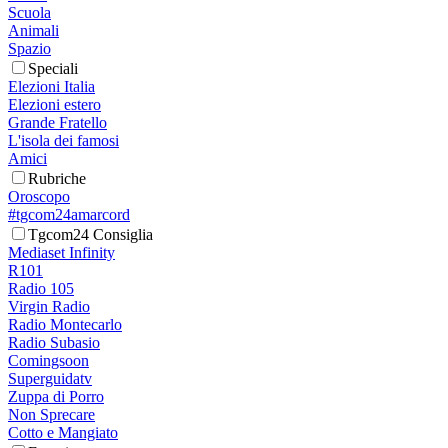
Scuola
Animali
Spazio
Speciali
Elezioni Italia
Elezioni estero
Grande Fratello
L'isola dei famosi
Amici
Rubriche
Oroscopo
#tgcom24amarcord
Tgcom24 Consiglia
Mediaset Infinity
R101
Radio 105
Virgin Radio
Radio Montecarlo
Radio Subasio
Comingsoon
Superguidatv
Zuppa di Porro
Non Sprecare
Cotto e Mangiato