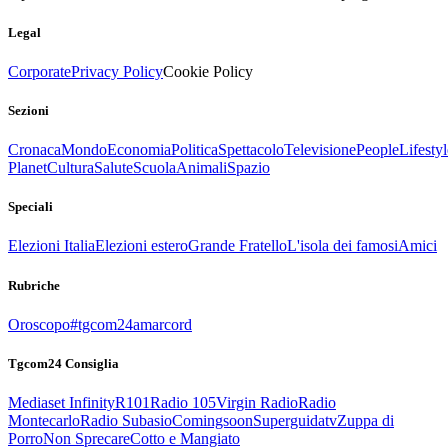
Legal
Corporate
Privacy Policy
Cookie Policy
Sezioni
Cronaca
Mondo
Economia
Politica
Spettacolo
Televisione
People
Lifestyl
Planet
Cultura
Salute
Scuola
Animali
Spazio
Speciali
Elezioni Italia
Elezioni estero
Grande Fratello
L'isola dei famosi
Amici
Rubriche
Oroscopo
#tgcom24amarcord
Tgcom24 Consiglia
Mediaset Infinity
R101
Radio 105
Virgin Radio
Radio
Montecarlo
Radio Subasio
Comingsoon
Superguidatv
Zuppa di
Porro
Non Sprecare
Cotto e Mangiato