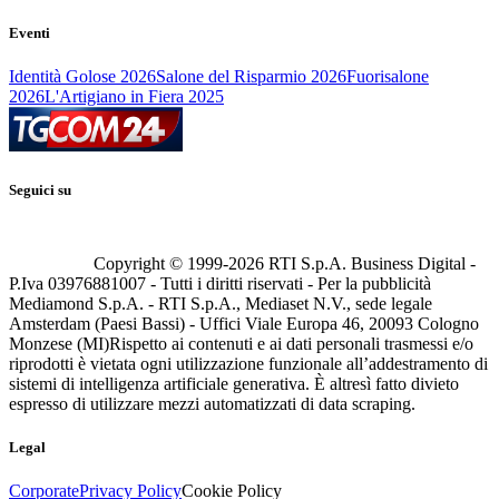
Eventi
Identità Golose 2026
Salone del Risparmio 2026
Fuorisalone
2026
L'Artigiano in Fiera 2025
Seguici su
Copyright © 1999-
2026
RTI S.p.A. Business Digital -
P.Iva 03976881007 - Tutti i diritti riservati - Per la pubblicità
Mediamond S.p.A. - RTI S.p.A., Mediaset N.V., sede legale
Amsterdam (Paesi Bassi) - Uffici Viale Europa 46, 20093 Cologno
Monzese (MI)
Rispetto ai contenuti e ai dati personali trasmessi e/o
riprodotti è vietata ogni utilizzazione funzionale all’addestramento di
sistemi di intelligenza artificiale generativa. È altresì fatto divieto
espresso di utilizzare mezzi automatizzati di data scraping.
Legal
Corporate
Privacy Policy
Cookie Policy