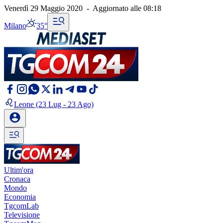
Venerdì 29 Maggio 2020
-
Aggiornato alle
08:18
Milano
35°
Leone
(23 Lug - 23 Ago)
Ultim'ora
Cronaca
Mondo
Economia
TgcomLab
Televisione