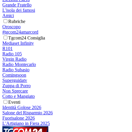
Grande Fratello
L'isola dei famosi
Amici
Rubriche
Oroscopo
#tgcom24amarcord
Tgcom24 Consiglia
Mediaset Infinity
R101
Radio 105
Virgin Radio
Radio Montecarlo
Radio Subasio
Comingsoon
Superguidatv
Zuppa di Porro
Non Sprecare
Cotto e Mangiato
Eventi
Identità Golose 2026
Salone del Risparmio 2026
Fuorisalone 2026
L'Artigiano in Fiera 2025