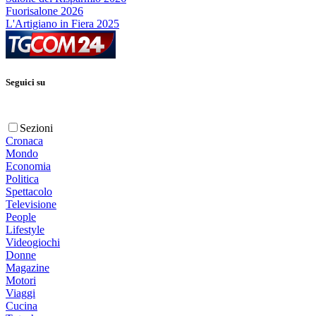
Fuorisalone 2026
L'Artigiano in Fiera 2025
Seguici su
Sezioni
Cronaca
Mondo
Economia
Politica
Spettacolo
Televisione
People
Lifestyle
Videogiochi
Donne
Magazine
Motori
Viaggi
Cucina