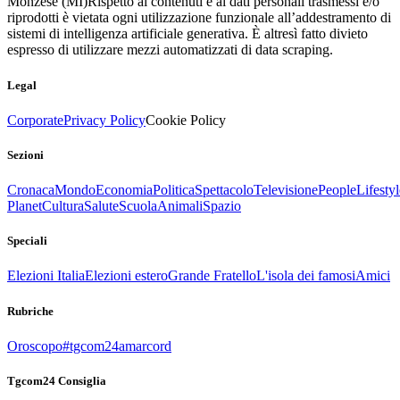
Monzese (MI)
Rispetto ai contenuti e ai dati personali trasmessi e/o
riprodotti è vietata ogni utilizzazione funzionale all’addestramento di
sistemi di intelligenza artificiale generativa. È altresì fatto divieto
espresso di utilizzare mezzi automatizzati di data scraping.
Legal
Corporate
Privacy Policy
Cookie Policy
Sezioni
Cronaca
Mondo
Economia
Politica
Spettacolo
Televisione
People
Lifestyl
Planet
Cultura
Salute
Scuola
Animali
Spazio
Speciali
Elezioni Italia
Elezioni estero
Grande Fratello
L'isola dei famosi
Amici
Rubriche
Oroscopo
#tgcom24amarcord
Tgcom24 Consiglia