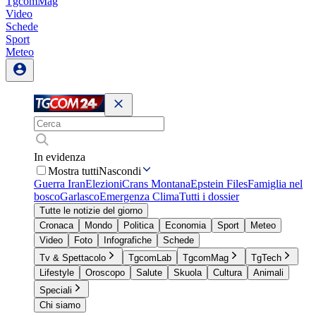
TgcomMag
Video
Schede
Sport
Meteo
In evidenza
Mostra tutti
Nascondi
Guerra Iran
Elezioni
Crans Montana
Epstein Files
Famiglia nel
bosco
Garlasco
Emergenza Clima
Tutti i dossier
Tutte le notizie del giorno
Cronaca
Mondo
Politica
Economia
Sport
Meteo
Video
Foto
Infografiche
Schede
Tv & Spettacolo
TgcomLab
TgcomMag
TgTech
Lifestyle
Oroscopo
Salute
Skuola
Cultura
Animali
Speciali
Chi siamo