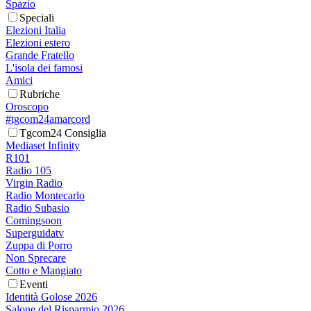
Spazio
Speciali
Elezioni Italia
Elezioni estero
Grande Fratello
L'isola dei famosi
Amici
Rubriche
Oroscopo
#tgcom24amarcord
Tgcom24 Consiglia
Mediaset Infinity
R101
Radio 105
Virgin Radio
Radio Montecarlo
Radio Subasio
Comingsoon
Superguidatv
Zuppa di Porro
Non Sprecare
Cotto e Mangiato
Eventi
Identità Golose 2026
Salone del Risparmio 2026