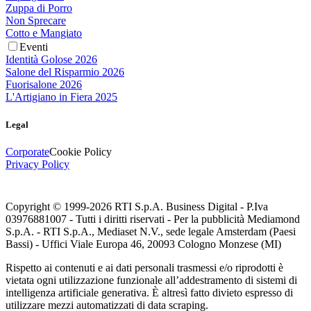
Zuppa di Porro
Non Sprecare
Cotto e Mangiato
Eventi
Identità Golose 2026
Salone del Risparmio 2026
Fuorisalone 2026
L'Artigiano in Fiera 2025
Legal
Corporate
Cookie Policy
Privacy Policy
Copyright © 1999-
2026
RTI S.p.A. Business Digital - P.Iva
03976881007 - Tutti i diritti riservati - Per la pubblicità Mediamond
S.p.A. - RTI S.p.A., Mediaset N.V., sede legale Amsterdam (Paesi
Bassi) - Uffici Viale Europa 46, 20093 Cologno Monzese (MI)
Rispetto ai contenuti e ai dati personali trasmessi e/o riprodotti è
vietata ogni utilizzazione funzionale all’addestramento di sistemi di
intelligenza artificiale generativa. È altresì fatto divieto espresso di
utilizzare mezzi automatizzati di data scraping.