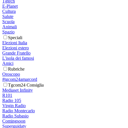
Tgtech
E-Planet
Cultura
Salute
Scuola
Animali
Spazio
Speciali
Elezioni Italia
Elezioni estero
Grande Fratello
L'isola dei famosi
Amici
Rubriche
Oroscopo
#tgcom24amarcord
Tgcom24 Consiglia
Mediaset Infinity
R101
Radio 105
Virgin Radio
Radio Montecarlo
Radio Subasio
Comingsoon
Superguidatv