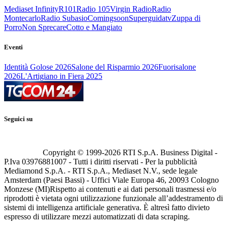
Mediaset Infinity
R101
Radio 105
Virgin Radio
Radio
Montecarlo
Radio Subasio
Comingsoon
Superguidatv
Zuppa di
Porro
Non Sprecare
Cotto e Mangiato
Eventi
Identità Golose 2026
Salone del Risparmio 2026
Fuorisalone
2026
L'Artigiano in Fiera 2025
Seguici su
Copyright © 1999-
2026
RTI S.p.A. Business Digital -
P.Iva 03976881007 - Tutti i diritti riservati - Per la pubblicità
Mediamond S.p.A. - RTI S.p.A., Mediaset N.V., sede legale
Amsterdam (Paesi Bassi) - Uffici Viale Europa 46, 20093 Cologno
Monzese (MI)
Rispetto ai contenuti e ai dati personali trasmessi e/o
riprodotti è vietata ogni utilizzazione funzionale all’addestramento di
sistemi di intelligenza artificiale generativa. È altresì fatto divieto
espresso di utilizzare mezzi automatizzati di data scraping.