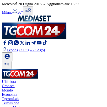
Mercoledì 20 Luglio 2016
-
Aggiornato alle
13:53
Milano
36°
Leone
(23 Lug - 23 Ago)
Ultim'ora
Cronaca
Mondo
Economia
TgcomLab
Televisione