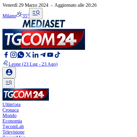
Venerdì 29 Marzo 2024
-
Aggiornato alle
20:26
Milano
35°
Leone
(23 Lug - 23 Ago)
Ultim'ora
Cronaca
Mondo
Economia
TgcomLab
Televisione