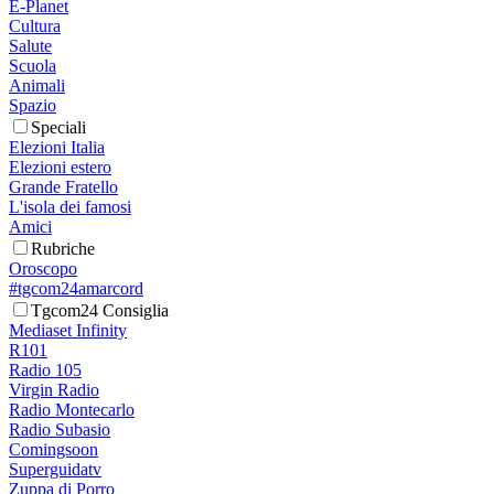
E-Planet
Cultura
Salute
Scuola
Animali
Spazio
Speciali
Elezioni Italia
Elezioni estero
Grande Fratello
L'isola dei famosi
Amici
Rubriche
Oroscopo
#tgcom24amarcord
Tgcom24 Consiglia
Mediaset Infinity
R101
Radio 105
Virgin Radio
Radio Montecarlo
Radio Subasio
Comingsoon
Superguidatv
Zuppa di Porro