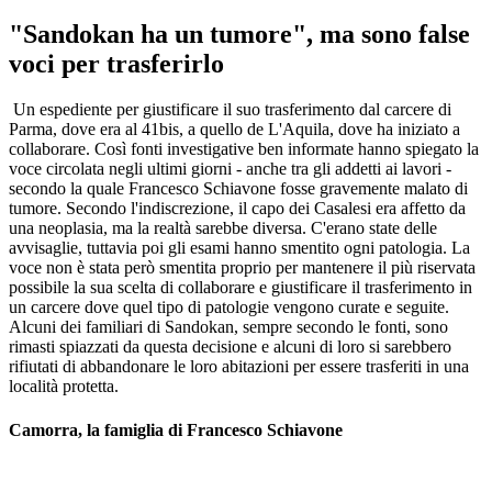
"Sandokan ha un tumore", ma sono false
voci per trasferirlo
Un espediente per giustificare il suo trasferimento dal carcere di
Parma, dove era al 41bis, a quello de L'Aquila, dove ha iniziato a
collaborare. Così fonti investigative ben informate hanno spiegato la
voce circolata negli ultimi giorni - anche tra gli addetti ai lavori -
secondo la quale Francesco Schiavone fosse gravemente malato di
tumore. Secondo l'indiscrezione, il capo dei Casalesi era affetto da
una neoplasia, ma la realtà sarebbe diversa. C'erano state delle
avvisaglie, tuttavia poi gli esami hanno smentito ogni patologia. La
voce non è stata però smentita proprio per mantenere il più riservata
possibile la sua scelta di collaborare e giustificare il trasferimento in
un carcere dove quel tipo di patologie vengono curate e seguite.
Alcuni dei familiari di Sandokan, sempre secondo le fonti, sono
rimasti spiazzati da questa decisione e alcuni di loro si sarebbero
rifiutati di abbandonare le loro abitazioni per essere trasferiti in una
località protetta.
Camorra, la famiglia di Francesco Schiavone