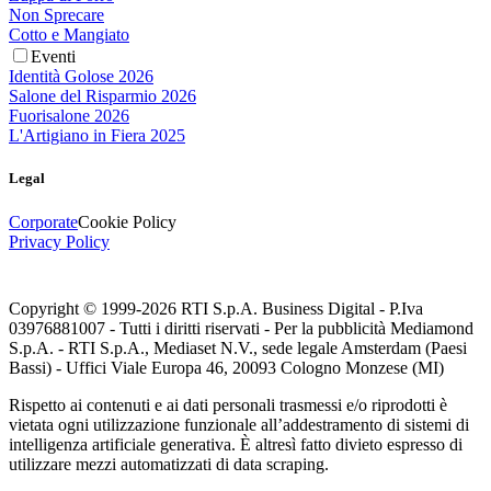
Non Sprecare
Cotto e Mangiato
Eventi
Identità Golose 2026
Salone del Risparmio 2026
Fuorisalone 2026
L'Artigiano in Fiera 2025
Legal
Corporate
Cookie Policy
Privacy Policy
Copyright © 1999-
2026
RTI S.p.A. Business Digital - P.Iva
03976881007 - Tutti i diritti riservati - Per la pubblicità Mediamond
S.p.A. - RTI S.p.A., Mediaset N.V., sede legale Amsterdam (Paesi
Bassi) - Uffici Viale Europa 46, 20093 Cologno Monzese (MI)
Rispetto ai contenuti e ai dati personali trasmessi e/o riprodotti è
vietata ogni utilizzazione funzionale all’addestramento di sistemi di
intelligenza artificiale generativa. È altresì fatto divieto espresso di
utilizzare mezzi automatizzati di data scraping.