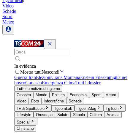
TgcomMag
Video
Schede
Sport
Meteo
In evidenza
Mostra tutti
Nascondi
Guerra Iran
Elezioni
Crans Montana
Epstein Files
Famiglia nel
bosco
Garlasco
Emergenza Clima
Tutti i dossier
Tutte le notizie del giorno
Cronaca
Mondo
Politica
Economia
Sport
Meteo
Video
Foto
Infografiche
Schede
Tv & Spettacolo
TgcomLab
TgcomMag
TgTech
Lifestyle
Oroscopo
Salute
Skuola
Cultura
Animali
Speciali
Chi siamo