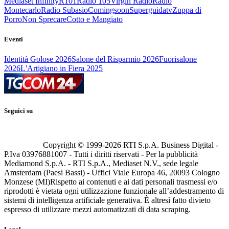
Mediaset Infinity
R101
Radio 105
Virgin Radio
Radio
Montecarlo
Radio Subasio
Comingsoon
Superguidatv
Zuppa di
Porro
Non Sprecare
Cotto e Mangiato
Eventi
Identità Golose 2026
Salone del Risparmio 2026
Fuorisalone
2026
L'Artigiano in Fiera 2025
Seguici su
Copyright © 1999-
2026
RTI S.p.A. Business Digital -
P.Iva 03976881007 - Tutti i diritti riservati - Per la pubblicità
Mediamond S.p.A. - RTI S.p.A., Mediaset N.V., sede legale
Amsterdam (Paesi Bassi) - Uffici Viale Europa 46, 20093 Cologno
Monzese (MI)
Rispetto ai contenuti e ai dati personali trasmessi e/o
riprodotti è vietata ogni utilizzazione funzionale all’addestramento di
sistemi di intelligenza artificiale generativa. È altresì fatto divieto
espresso di utilizzare mezzi automatizzati di data scraping.