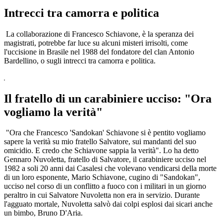
Intrecci tra camorra e politica
La collaborazione di Francesco Schiavone, è la speranza dei
magistrati, potrebbe far luce su alcuni misteri irrisolti, come
l'uccisione in Brasile nel 1988 del fondatore del clan Antonio
Bardellino, o sugli intrecci tra camorra e politica.
Il fratello di un carabiniere ucciso: "Ora
vogliamo la verità"
"Ora che Francesco 'Sandokan' Schiavone si è pentito vogliamo
sapere la verità su mio fratello Salvatore, sui mandanti del suo
omicidio. E credo che Schiavone sappia la verità". Lo ha detto
Gennaro Nuvoletta, fratello di Salvatore, il carabiniere ucciso nel
1982 a soli 20 anni dai Casalesi che volevano vendicarsi della morte
di un loro esponente, Mario Schiavone, cugino di "Sandokan",
ucciso nel corso di un conflitto a fuoco con i militari in un giorno
peraltro in cui Salvatore Nuvoletta non era in servizio. Durante
l'agguato mortale, Nuvoletta salvò dai colpi esplosi dai sicari anche
un bimbo, Bruno D'Aria.