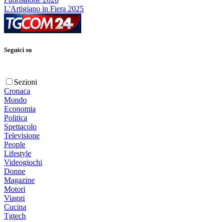
L'Artigiano in Fiera 2025
Seguici su
Sezioni
Cronaca
Mondo
Economia
Politica
Spettacolo
Televisione
People
Lifestyle
Videogiochi
Donne
Magazine
Motori
Viaggi
Cucina
Tgtech