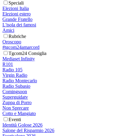
Speciali
Elezioni Italia
Elezioni estero
Grande Fratello
L'isola dei famosi
Amici
Rubriche
Oroscopo
#tgcom24amarcord
Tgcom24 Consiglia
Mediaset Infinity
R101
Radio 105
Virgin Radio
Radio Montecarlo
Radio Subasio
Comingsoon
Superguidatv
Zuppa di Porro
Non Sprecare
Cotto e Mangiato
Eventi
Identità Golose 2026
Salone del Risparmio 2026
Fuorisalone 2026