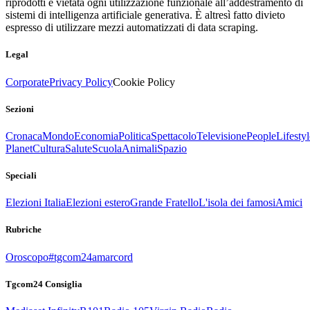
riprodotti è vietata ogni utilizzazione funzionale all’addestramento di
sistemi di intelligenza artificiale generativa. È altresì fatto divieto
espresso di utilizzare mezzi automatizzati di data scraping.
Legal
Corporate
Privacy Policy
Cookie Policy
Sezioni
Cronaca
Mondo
Economia
Politica
Spettacolo
Televisione
People
Lifestyl
Planet
Cultura
Salute
Scuola
Animali
Spazio
Speciali
Elezioni Italia
Elezioni estero
Grande Fratello
L'isola dei famosi
Amici
Rubriche
Oroscopo
#tgcom24amarcord
Tgcom24 Consiglia