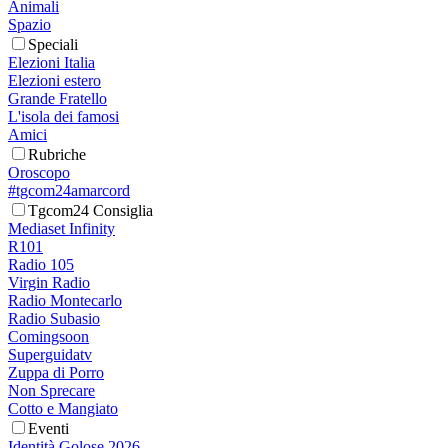
Animali
Spazio
Speciali
Elezioni Italia
Elezioni estero
Grande Fratello
L'isola dei famosi
Amici
Rubriche
Oroscopo
#tgcom24amarcord
Tgcom24 Consiglia
Mediaset Infinity
R101
Radio 105
Virgin Radio
Radio Montecarlo
Radio Subasio
Comingsoon
Superguidatv
Zuppa di Porro
Non Sprecare
Cotto e Mangiato
Eventi
Identità Golose 2026