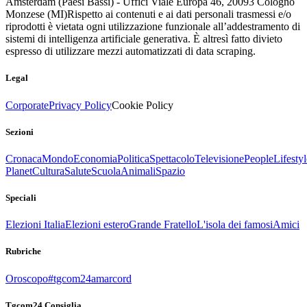
Amsterdam (Paesi Bassi) - Uffici Viale Europa 46, 20093 Cologno
Monzese (MI)
Rispetto ai contenuti e ai dati personali trasmessi e/o
riprodotti è vietata ogni utilizzazione funzionale all’addestramento di
sistemi di intelligenza artificiale generativa. È altresì fatto divieto
espresso di utilizzare mezzi automatizzati di data scraping.
Legal
Corporate
Privacy Policy
Cookie Policy
Sezioni
Cronaca
Mondo
Economia
Politica
Spettacolo
Televisione
People
Lifestyl
Planet
Cultura
Salute
Scuola
Animali
Spazio
Speciali
Elezioni Italia
Elezioni estero
Grande Fratello
L'isola dei famosi
Amici
Rubriche
Oroscopo
#tgcom24amarcord
Tgcom24 Consiglia