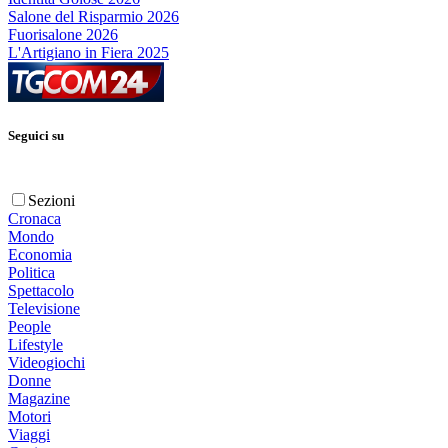
Salone del Risparmio 2026
Fuorisalone 2026
L'Artigiano in Fiera 2025
Seguici su
Sezioni
Cronaca
Mondo
Economia
Politica
Spettacolo
Televisione
People
Lifestyle
Videogiochi
Donne
Magazine
Motori
Viaggi