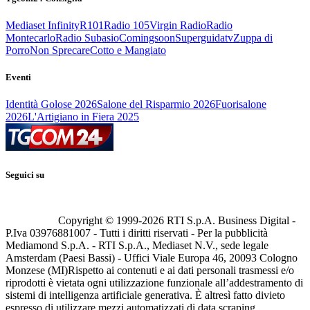
Mediaset Infinity
R101
Radio 105
Virgin Radio
Radio
Montecarlo
Radio Subasio
Comingsoon
Superguidatv
Zuppa di
Porro
Non Sprecare
Cotto e Mangiato
Eventi
Identità Golose 2026
Salone del Risparmio 2026
Fuorisalone
2026
L'Artigiano in Fiera 2025
Seguici su
Copyright © 1999-
2026
RTI S.p.A. Business Digital -
P.Iva 03976881007 - Tutti i diritti riservati - Per la pubblicità
Mediamond S.p.A. - RTI S.p.A., Mediaset N.V., sede legale
Amsterdam (Paesi Bassi) - Uffici Viale Europa 46, 20093 Cologno
Monzese (MI)
Rispetto ai contenuti e ai dati personali trasmessi e/o
riprodotti è vietata ogni utilizzazione funzionale all’addestramento di
sistemi di intelligenza artificiale generativa. È altresì fatto divieto
espresso di utilizzare mezzi automatizzati di data scraping.