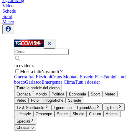
TgcomMag
Video
Schede
Sport
Meteo
In evidenza
Mostra tutti
Nascondi
Guerra Iran
Elezioni
Crans Montana
Epstein Files
Famiglia nel
bosco
Garlasco
Emergenza Clima
Tutti i dossier
Tutte le notizie del giorno
Cronaca
Mondo
Politica
Economia
Sport
Meteo
Video
Foto
Infografiche
Schede
Tv & Spettacolo
TgcomLab
TgcomMag
TgTech
Lifestyle
Oroscopo
Salute
Skuola
Cultura
Animali
Speciali
Chi siamo