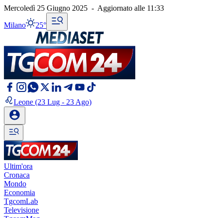
Mercoledì 25 Giugno 2025
-
Aggiornato alle
11:33
Milano
25°
Leone
(23 Lug - 23 Ago)
Ultim'ora
Cronaca
Mondo
Economia
TgcomLab
Televisione