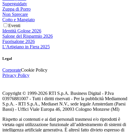
Superguidatv
Zuppa di Porro
Non Sprecare
Cotto e Mangiato
Eventi
Identità Golose 2026
Salone del Risparmio 2026
Fuorisalone 2026
L'Artigiano in Fiera 2025
Legal
Corporate
Cookie Policy
Privacy Policy
Copyright © 1999-
2026
RTI S.p.A. Business Digital - P.Iva
03976881007 - Tutti i diritti riservati - Per la pubblicità Mediamond
S.p.A. - RTI S.p.A., Mediaset N.V., sede legale Amsterdam (Paesi
Bassi) - Uffici Viale Europa 46, 20093 Cologno Monzese (MI)
Rispetto ai contenuti e ai dati personali trasmessi e/o riprodotti è
vietata ogni utilizzazione funzionale all’addestramento di sistemi di
intelligenza artificiale generativa. È altresì fatto divieto espresso di