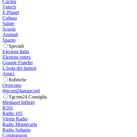
Cucina
Tgtech
E-Planet
Cultura
Salute
Scuola
Animali
Spazio
Speciali
Elezioni Italia
Elezioni estero
Grande Fratello
L'isola dei famosi
Amici
Rubriche
Oroscopo
#tgcom24amarcord
Tgcom24 Consiglia
Mediaset Infinity
R101
Radio 105
Virgin Radio
Radio Montecarlo
Radio Subasio
Comingsoon