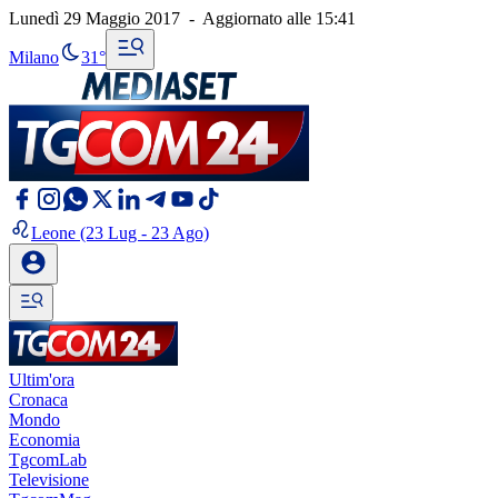
Lunedì 29 Maggio 2017
-
Aggiornato alle
15:41
Milano
31°
Leone
(23 Lug - 23 Ago)
Ultim'ora
Cronaca
Mondo
Economia
TgcomLab
Televisione