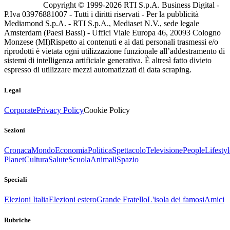
Copyright © 1999-
2026
RTI S.p.A. Business Digital -
P.Iva 03976881007 - Tutti i diritti riservati - Per la pubblicità
Mediamond S.p.A. - RTI S.p.A., Mediaset N.V., sede legale
Amsterdam (Paesi Bassi) - Uffici Viale Europa 46, 20093 Cologno
Monzese (MI)
Rispetto ai contenuti e ai dati personali trasmessi e/o
riprodotti è vietata ogni utilizzazione funzionale all’addestramento di
sistemi di intelligenza artificiale generativa. È altresì fatto divieto
espresso di utilizzare mezzi automatizzati di data scraping.
Legal
Corporate
Privacy Policy
Cookie Policy
Sezioni
Cronaca
Mondo
Economia
Politica
Spettacolo
Televisione
People
Lifestyl
Planet
Cultura
Salute
Scuola
Animali
Spazio
Speciali
Elezioni Italia
Elezioni estero
Grande Fratello
L'isola dei famosi
Amici
Rubriche