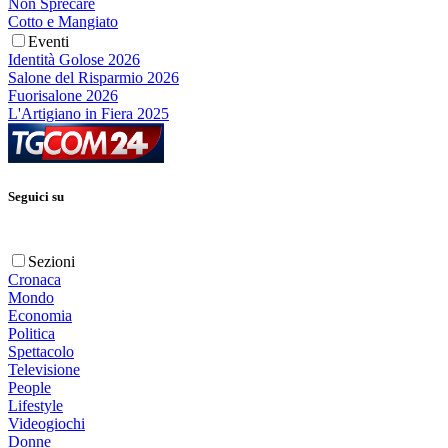
Non Sprecare
Cotto e Mangiato
Eventi
Identità Golose 2026
Salone del Risparmio 2026
Fuorisalone 2026
L'Artigiano in Fiera 2025
Seguici su
Sezioni
Cronaca
Mondo
Economia
Politica
Spettacolo
Televisione
People
Lifestyle
Videogiochi
Donne