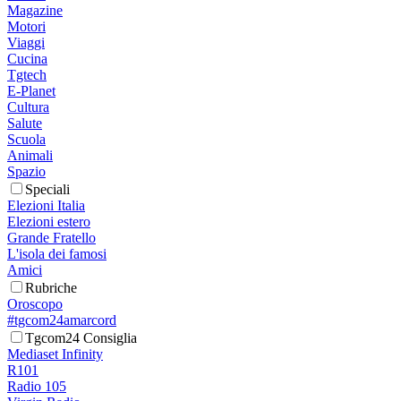
Magazine
Motori
Viaggi
Cucina
Tgtech
E-Planet
Cultura
Salute
Scuola
Animali
Spazio
Speciali
Elezioni Italia
Elezioni estero
Grande Fratello
L'isola dei famosi
Amici
Rubriche
Oroscopo
#tgcom24amarcord
Tgcom24 Consiglia
Mediaset Infinity
R101
Radio 105