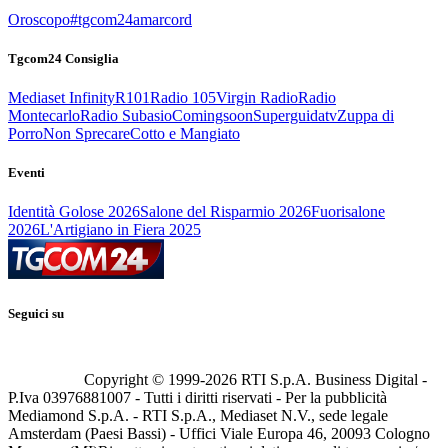
Oroscopo
#tgcom24amarcord
Tgcom24 Consiglia
Mediaset Infinity
R101
Radio 105
Virgin Radio
Radio
Montecarlo
Radio Subasio
Comingsoon
Superguidatv
Zuppa di
Porro
Non Sprecare
Cotto e Mangiato
Eventi
Identità Golose 2026
Salone del Risparmio 2026
Fuorisalone
2026
L'Artigiano in Fiera 2025
Seguici su
Copyright © 1999-
2026
RTI S.p.A. Business Digital -
P.Iva 03976881007 - Tutti i diritti riservati - Per la pubblicità
Mediamond S.p.A. - RTI S.p.A., Mediaset N.V., sede legale
Amsterdam (Paesi Bassi) - Uffici Viale Europa 46, 20093 Cologno