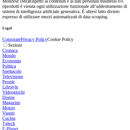
Monzese (MI)
Rispetto ai contenuti e ai dati personali trasmessi e/o
riprodotti è vietata ogni utilizzazione funzionale all’addestramento di
sistemi di intelligenza artificiale generativa. È altresì fatto divieto
espresso di utilizzare mezzi automatizzati di data scraping.
Legal
Corporate
Privacy Policy
Cookie Policy
Sezioni
Cronaca
Mondo
Economia
Politica
Spettacolo
Televisione
People
Lifestyle
Videogiochi
Donne
Magazine
Motori
Viaggi
Cucina
Tgtech
E-Planet