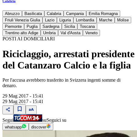
Calabria
Abruzzo
Basilicata
Calabria
Campania
Emilia Romagna
Friuli Venezia Giulia
Lazio
Liguria
Lombardia
Marche
Molise
Piemonte
Puglia
Sardegna
Sicilia
Toscana
Trentino alto Adige
Umbria
Val d'Aosta
Veneto
POSTI AI DOMICILIARI
Riciclaggio, arrestati presidente
del Catanzaro Calcio e la figlia
Per l'accusa avrebbero trasferito in Svizzera ingenti somme di
denaro.
29 Mag 2017 - 15:41
29 Mag 2017 - 15:41
Segui
su
Seguici su
whatsapp
discover