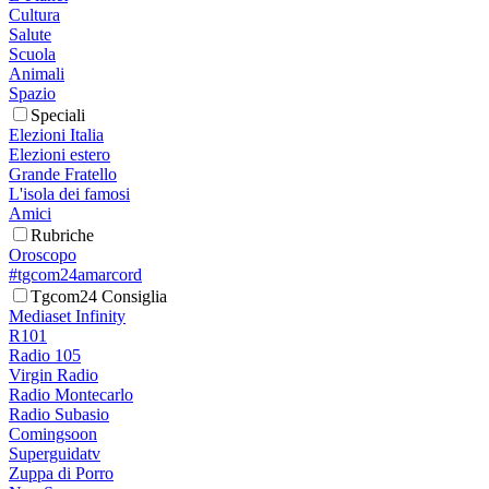
Cultura
Salute
Scuola
Animali
Spazio
Speciali
Elezioni Italia
Elezioni estero
Grande Fratello
L'isola dei famosi
Amici
Rubriche
Oroscopo
#tgcom24amarcord
Tgcom24 Consiglia
Mediaset Infinity
R101
Radio 105
Virgin Radio
Radio Montecarlo
Radio Subasio
Comingsoon
Superguidatv
Zuppa di Porro