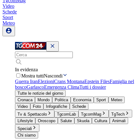
TgcomMag
Video
Schede
Sport
Meteo
In evidenza
Mostra tutti
Nascondi
Guerra Iran
Elezioni
Crans Montana
Epstein Files
Famiglia nel
bosco
Garlasco
Emergenza Clima
Tutti i dossier
Tutte le notizie del giorno
Cronaca
Mondo
Politica
Economia
Sport
Meteo
Video
Foto
Infografiche
Schede
Tv & Spettacolo
TgcomLab
TgcomMag
TgTech
Lifestyle
Oroscopo
Salute
Skuola
Cultura
Animali
Speciali
Chi siamo