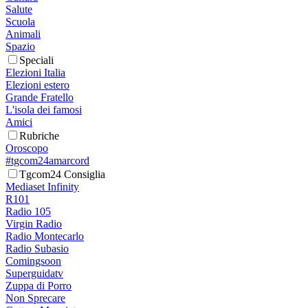
Salute
Scuola
Animali
Spazio
Speciali
Elezioni Italia
Elezioni estero
Grande Fratello
L'isola dei famosi
Amici
Rubriche
Oroscopo
#tgcom24amarcord
Tgcom24 Consiglia
Mediaset Infinity
R101
Radio 105
Virgin Radio
Radio Montecarlo
Radio Subasio
Comingsoon
Superguidatv
Zuppa di Porro
Non Sprecare