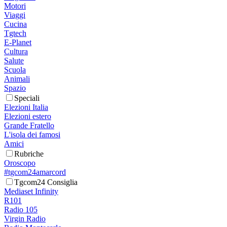
Motori
Viaggi
Cucina
Tgtech
E-Planet
Cultura
Salute
Scuola
Animali
Spazio
Speciali
Elezioni Italia
Elezioni estero
Grande Fratello
L'isola dei famosi
Amici
Rubriche
Oroscopo
#tgcom24amarcord
Tgcom24 Consiglia
Mediaset Infinity
R101
Radio 105
Virgin Radio