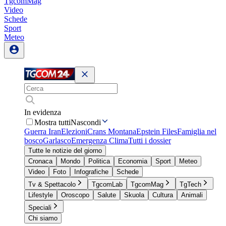
TgcomMag
Video
Schede
Sport
Meteo
In evidenza
Mostra tutti
Nascondi
Guerra Iran
Elezioni
Crans Montana
Epstein Files
Famiglia nel
bosco
Garlasco
Emergenza Clima
Tutti i dossier
Tutte le notizie del giorno
Cronaca
Mondo
Politica
Economia
Sport
Meteo
Video
Foto
Infografiche
Schede
Tv & Spettacolo
TgcomLab
TgcomMag
TgTech
Lifestyle
Oroscopo
Salute
Skuola
Cultura
Animali
Speciali
Chi siamo