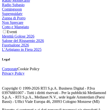
Radio Montecarlo
Radio Subasio
Comingsoon
Superguidatv
Zuppa di Porro
Non Sprecare
Cotto e Mangiato
Eventi
Identità Golose 2026
Salone del Risparmio 2026
Fuorisalone 2026
L'Artigiano in Fiera 2025
Legal
Corporate
Cookie Policy
Privacy Policy
Copyright © 1999-
2026
RTI S.p.A. Business Digital - P.Iva
03976881007 - Tutti i diritti riservati - Per la pubblicità Mediamond
S.p.A. - RTI S.p.A., Mediaset N.V., sede legale Amsterdam (Paesi
Bassi) - Uffici Viale Europa 46, 20093 Cologno Monzese (MI)
Rispetto ai contenuti e ai dati personali trasmessi e/o riprodotti è