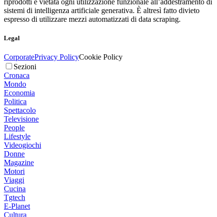
riprodotti è vietata ogni utilizzazione funzionale all’addestramento di
sistemi di intelligenza artificiale generativa. È altresì fatto divieto
espresso di utilizzare mezzi automatizzati di data scraping.
Legal
Corporate
Privacy Policy
Cookie Policy
Sezioni
Cronaca
Mondo
Economia
Politica
Spettacolo
Televisione
People
Lifestyle
Videogiochi
Donne
Magazine
Motori
Viaggi
Cucina
Tgtech
E-Planet
Cultura