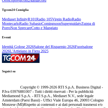
Oroscopo
#tgcom24amarcord
Tgcom24 Consiglia
Mediaset Infinity
R101
Radio 105
Virgin Radio
Radio
Montecarlo
Radio Subasio
Comingsoon
Superguidatv
Zuppa di
Porro
Non Sprecare
Cotto e Mangiato
Eventi
Identità Golose 2026
Salone del Risparmio 2026
Fuorisalone
2026
L'Artigiano in Fiera 2025
Seguici su
Copyright © 1999-
2026
RTI S.p.A. Business Digital -
P.Iva 03976881007 - Tutti i diritti riservati - Per la pubblicità
Mediamond S.p.A. - RTI S.p.A., Mediaset N.V., sede legale
Amsterdam (Paesi Bassi) - Uffici Viale Europa 46, 20093 Cologno
Monzese (MI)
Rispetto ai contenuti e ai dati personali trasmessi e/o