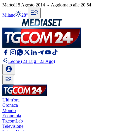
Martedì 5 Agosto 2014
-
Aggiornato alle
20:54
Milano
28°
Leone
(23 Lug - 23 Ago)
Ultim'ora
Cronaca
Mondo
Economia
TgcomLab
Televisione