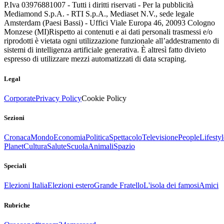
P.Iva 03976881007 - Tutti i diritti riservati - Per la pubblicità
Mediamond S.p.A. - RTI S.p.A., Mediaset N.V., sede legale
Amsterdam (Paesi Bassi) - Uffici Viale Europa 46, 20093 Cologno
Monzese (MI)
Rispetto ai contenuti e ai dati personali trasmessi e/o
riprodotti è vietata ogni utilizzazione funzionale all’addestramento di
sistemi di intelligenza artificiale generativa. È altresì fatto divieto
espresso di utilizzare mezzi automatizzati di data scraping.
Legal
Corporate
Privacy Policy
Cookie Policy
Sezioni
Cronaca
Mondo
Economia
Politica
Spettacolo
Televisione
People
Lifestyl
Planet
Cultura
Salute
Scuola
Animali
Spazio
Speciali
Elezioni Italia
Elezioni estero
Grande Fratello
L'isola dei famosi
Amici
Rubriche