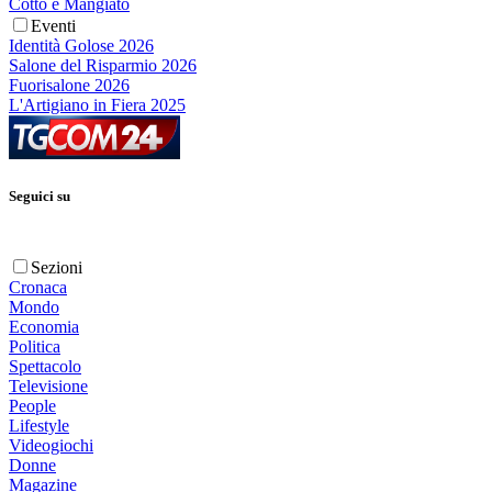
Cotto e Mangiato
Eventi
Identità Golose 2026
Salone del Risparmio 2026
Fuorisalone 2026
L'Artigiano in Fiera 2025
Seguici su
Sezioni
Cronaca
Mondo
Economia
Politica
Spettacolo
Televisione
People
Lifestyle
Videogiochi
Donne
Magazine