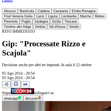
Calabria
Abruzzo
Basilicata
Calabria
Campania
Emilia Romagna
Friuli Venezia Giulia
Lazio
Liguria
Lombardia
Marche
Molise
Piemonte
Puglia
Sardegna
Sicilia
Toscana
Trentino alto Adige
Umbria
Val d'Aosta
Veneto
RITO IMMEDIATO
Gip: "Processate Rizzo e
Scajola"
Decisione anche per altri tre imputati. In aula il 22 ottobre
05 Ago 2014 - 20:54
05 Ago 2014 - 20:54
Segui
su
Seguici su
whatsapp
discover