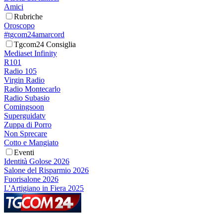
Amici
Rubriche
Oroscopo
#tgcom24amarcord
Tgcom24 Consiglia
Mediaset Infinity
R101
Radio 105
Virgin Radio
Radio Montecarlo
Radio Subasio
Comingsoon
Superguidatv
Zuppa di Porro
Non Sprecare
Cotto e Mangiato
Eventi
Identità Golose 2026
Salone del Risparmio 2026
Fuorisalone 2026
L'Artigiano in Fiera 2025