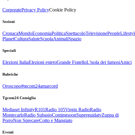
Corporate
Privacy Policy
Cookie Policy
Sezioni
Cronaca
Mondo
Economia
Politica
Spettacolo
Televisione
People
Lifestyl
Planet
Cultura
Salute
Scuola
Animali
Spazio
Speciali
Elezioni Italia
Elezioni estero
Grande Fratello
L'isola dei famosi
Amici
Rubriche
Oroscopo
#tgcom24amarcord
Tgcom24 Consiglia
Mediaset Infinity
R101
Radio 105
Virgin Radio
Radio
Montecarlo
Radio Subasio
Comingsoon
Superguidatv
Zuppa di
Porro
Non Sprecare
Cotto e Mangiato
Eventi