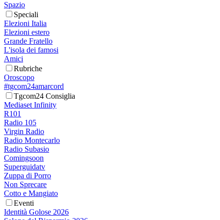
Spazio
Speciali
Elezioni Italia
Elezioni estero
Grande Fratello
L'isola dei famosi
Amici
Rubriche
Oroscopo
#tgcom24amarcord
Tgcom24 Consiglia
Mediaset Infinity
R101
Radio 105
Virgin Radio
Radio Montecarlo
Radio Subasio
Comingsoon
Superguidatv
Zuppa di Porro
Non Sprecare
Cotto e Mangiato
Eventi
Identità Golose 2026