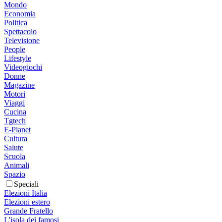
Mondo
Economia
Politica
Spettacolo
Televisione
People
Lifestyle
Videogiochi
Donne
Magazine
Motori
Viaggi
Cucina
Tgtech
E-Planet
Cultura
Salute
Scuola
Animali
Spazio
Speciali
Elezioni Italia
Elezioni estero
Grande Fratello
L'isola dei famosi