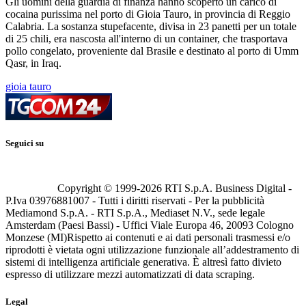
Gli uomini della guardia di finanza hanno scoperto un carico di
cocaina purissima nel porto di Gioia Tauro, in provincia di Reggio
Calabria. La sostanza stupefacente, divisa in 23 panetti per un totale
di 25 chili, era nascosta all'interno di un container, che trasportava
pollo congelato, proveniente dal Brasile e destinato al porto di Umm
Qasr, in Iraq.
gioia tauro
Seguici su
Copyright © 1999-
2026
RTI S.p.A. Business Digital -
P.Iva 03976881007 - Tutti i diritti riservati - Per la pubblicità
Mediamond S.p.A. - RTI S.p.A., Mediaset N.V., sede legale
Amsterdam (Paesi Bassi) - Uffici Viale Europa 46, 20093 Cologno
Monzese (MI)
Rispetto ai contenuti e ai dati personali trasmessi e/o
riprodotti è vietata ogni utilizzazione funzionale all’addestramento di
sistemi di intelligenza artificiale generativa. È altresì fatto divieto
espresso di utilizzare mezzi automatizzati di data scraping.
Legal