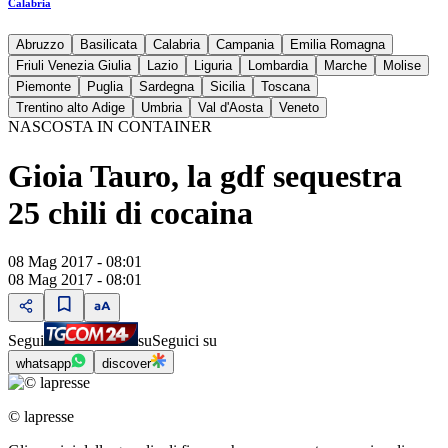
Calabria
Abruzzo
Basilicata
Calabria
Campania
Emilia Romagna
Friuli Venezia Giulia
Lazio
Liguria
Lombardia
Marche
Molise
Piemonte
Puglia
Sardegna
Sicilia
Toscana
Trentino alto Adige
Umbria
Val d'Aosta
Veneto
NASCOSTA IN CONTAINER
Gioia Tauro, la gdf sequestra
25 chili di cocaina
08 Mag 2017 - 08:01
08 Mag 2017 - 08:01
Segui
su
Seguici su
whatsapp
discover
© lapresse