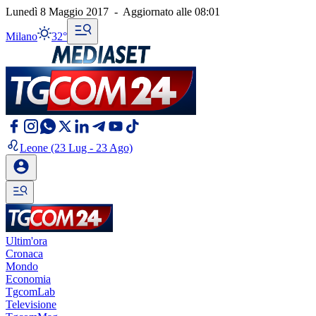
Lunedì 8 Maggio 2017
-
Aggiornato alle
08:01
Milano
32°
Leone
(23 Lug - 23 Ago)
Ultim'ora
Cronaca
Mondo
Economia
TgcomLab
Televisione