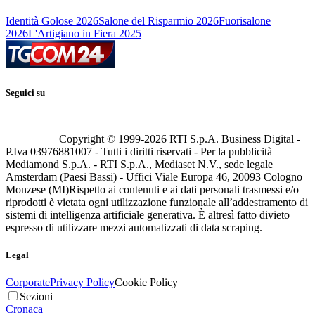
Identità Golose 2026
Salone del Risparmio 2026
Fuorisalone
2026
L'Artigiano in Fiera 2025
Seguici su
Copyright © 1999-
2026
RTI S.p.A. Business Digital -
P.Iva 03976881007 - Tutti i diritti riservati - Per la pubblicità
Mediamond S.p.A. - RTI S.p.A., Mediaset N.V., sede legale
Amsterdam (Paesi Bassi) - Uffici Viale Europa 46, 20093 Cologno
Monzese (MI)
Rispetto ai contenuti e ai dati personali trasmessi e/o
riprodotti è vietata ogni utilizzazione funzionale all’addestramento di
sistemi di intelligenza artificiale generativa. È altresì fatto divieto
espresso di utilizzare mezzi automatizzati di data scraping.
Legal
Corporate
Privacy Policy
Cookie Policy
Sezioni
Cronaca