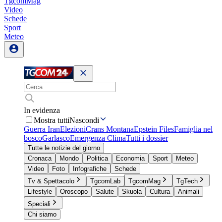
TgcomMag
Video
Schede
Sport
Meteo
In evidenza
Mostra tutti
Nascondi
Guerra Iran
Elezioni
Crans Montana
Epstein Files
Famiglia nel
bosco
Garlasco
Emergenza Clima
Tutti i dossier
Tutte le notizie del giorno
Cronaca
Mondo
Politica
Economia
Sport
Meteo
Video
Foto
Infografiche
Schede
Tv & Spettacolo
TgcomLab
TgcomMag
TgTech
Lifestyle
Oroscopo
Salute
Skuola
Cultura
Animali
Speciali
Chi siamo