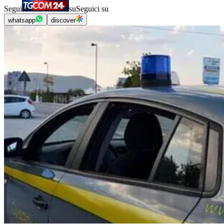
Segui
su
Seguici su
whatsapp
discover