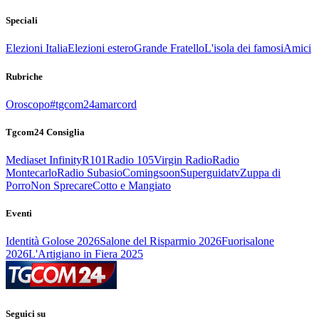
Speciali
Elezioni Italia
Elezioni estero
Grande Fratello
L'isola dei famosi
Amici
Rubriche
Oroscopo
#tgcom24amarcord
Tgcom24 Consiglia
Mediaset Infinity
R101
Radio 105
Virgin Radio
Radio
Montecarlo
Radio Subasio
Comingsoon
Superguidatv
Zuppa di
Porro
Non Sprecare
Cotto e Mangiato
Eventi
Identità Golose 2026
Salone del Risparmio 2026
Fuorisalone
2026
L'Artigiano in Fiera 2025
Seguici su