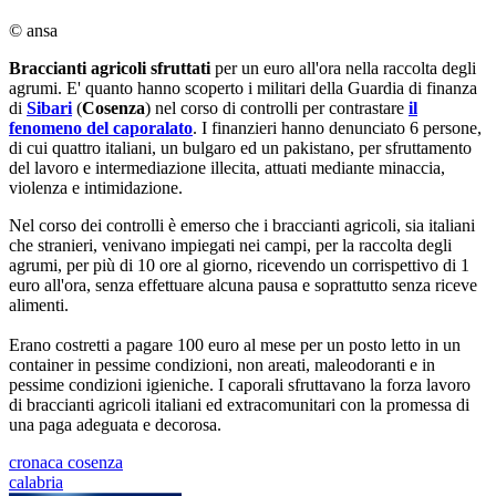
© ansa
Braccianti
agricoli
sfruttati
per un euro all'ora nella raccolta degli
agrumi. E' quanto hanno scoperto i militari della Guardia di finanza
di
Sibari
(
Cosenza
) nel corso di controlli per contrastare
il
fenomeno del caporalato
. I finanzieri hanno denunciato 6 persone,
di cui quattro italiani, un bulgaro ed un pakistano, per sfruttamento
del lavoro e intermediazione illecita, attuati mediante minaccia,
violenza e intimidazione.
Nel corso dei controlli è emerso che i braccianti agricoli, sia italiani
che stranieri, venivano impiegati nei campi, per la raccolta degli
agrumi, per più di 10 ore al giorno, ricevendo un corrispettivo di 1
euro all'ora, senza effettuare alcuna pausa e soprattutto senza riceve
alimenti.
Erano costretti a pagare 100 euro al mese per un posto letto in un
container in pessime condizioni, non areati, maleodoranti e in
pessime condizioni igieniche. I caporali sfruttavano la forza lavoro
di braccianti agricoli italiani ed extracomunitari con la promessa di
una paga adeguata e decorosa.
cronaca cosenza
calabria