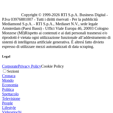
Copyright © 1999-
2026
RTI S.p.A. Business Digital -
P.Iva 03976881007 - Tutti i diritti riservati - Per la pubblicità
Mediamond S.p.A. - RTI S.p.A., Mediaset N.V., sede legale
Amsterdam (Paesi Bassi) - Uffici Viale Europa 46, 20093 Cologno
Monzese (MI)
Rispetto ai contenuti e ai dati personali trasmessi e/o
riprodotti è vietata ogni utilizzazione funzionale all’addestramento di
sistemi di intelligenza artificiale generativa. È altresì fatto divieto
espresso di utilizzare mezzi automatizzati di data scraping.
Legal
Corporate
Privacy Policy
Cookie Policy
Sezioni
Cronaca
Mondo
Economia
Politica
Spettacolo
Televisione
People
Lifestyle
Videogiochi