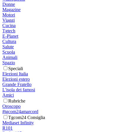
Donne
Magazine
Motori
Viaggi
Cucina
Tgtech
E-Planet
Cultura
Salute
Scuola
Animali
Spazio
Speciali
Elezioni Italia
Elezioni estero
Grande Fratello
L'isola dei famosi
Amici
Rubriche
Oroscopo
#tgcom24amarcord
Tgcom24 Consiglia
Mediaset Infinity
R101