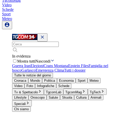
TgcomMag
Video
Schede
Sport
Meteo
In evidenza
Mostra tutti
Nascondi
Guerra Iran
Elezioni
Crans Montana
Epstein Files
Famiglia nel
bosco
Garlasco
Emergenza Clima
Tutti i dossier
Tutte le notizie del giorno
Cronaca
Mondo
Politica
Economia
Sport
Meteo
Video
Foto
Infografiche
Schede
Tv & Spettacolo
TgcomLab
TgcomMag
TgTech
Lifestyle
Oroscopo
Salute
Skuola
Cultura
Animali
Speciali
Chi siamo