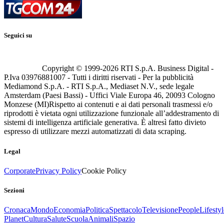
Seguici su
Copyright © 1999-
2026
RTI S.p.A. Business Digital -
P.Iva 03976881007 - Tutti i diritti riservati - Per la pubblicità
Mediamond S.p.A. - RTI S.p.A., Mediaset N.V., sede legale
Amsterdam (Paesi Bassi) - Uffici Viale Europa 46, 20093 Cologno
Monzese (MI)
Rispetto ai contenuti e ai dati personali trasmessi e/o
riprodotti è vietata ogni utilizzazione funzionale all’addestramento di
sistemi di intelligenza artificiale generativa. È altresì fatto divieto
espresso di utilizzare mezzi automatizzati di data scraping.
Legal
Corporate
Privacy Policy
Cookie Policy
Sezioni
Cronaca
Mondo
Economia
Politica
Spettacolo
Televisione
People
Lifestyl
Planet
Cultura
Salute
Scuola
Animali
Spazio