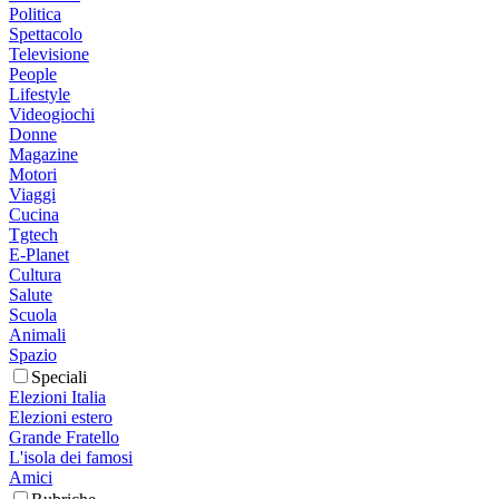
Politica
Spettacolo
Televisione
People
Lifestyle
Videogiochi
Donne
Magazine
Motori
Viaggi
Cucina
Tgtech
E-Planet
Cultura
Salute
Scuola
Animali
Spazio
Speciali
Elezioni Italia
Elezioni estero
Grande Fratello
L'isola dei famosi
Amici