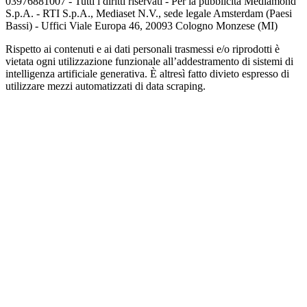
03976881007 - Tutti i diritti riservati - Per la pubblicità Mediamond
S.p.A. - RTI S.p.A., Mediaset N.V., sede legale Amsterdam (Paesi
Bassi) - Uffici Viale Europa 46, 20093 Cologno Monzese (MI)
Rispetto ai contenuti e ai dati personali trasmessi e/o riprodotti è
vietata ogni utilizzazione funzionale all’addestramento di sistemi di
intelligenza artificiale generativa. È altresì fatto divieto espresso di
utilizzare mezzi automatizzati di data scraping.