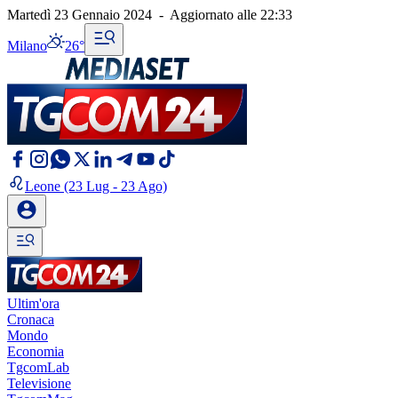
Martedì 23 Gennaio 2024
-
Aggiornato alle
22:33
Milano
26°
Leone
(23 Lug - 23 Ago)
Ultim'ora
Cronaca
Mondo
Economia
TgcomLab
Televisione