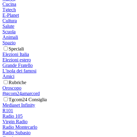
Cucina
Tgtech
E-Planet
Cultura
Salute
Scuola
Animali
Spazio
Speciali
Elezioni Italia
Elezioni estero
Grande Fratello
L'isola dei famosi
Amici
Rubriche
Oroscopo
#tgcom24amarcord
Tgcom24 Consiglia
Mediaset Infinity
R101
Radio 105
Virgin Radio
Radio Montecarlo
Radio Subasio