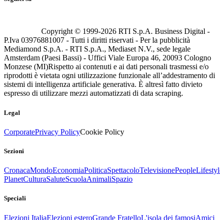
Copyright © 1999-
2026
RTI S.p.A. Business Digital -
P.Iva 03976881007 - Tutti i diritti riservati - Per la pubblicità
Mediamond S.p.A. - RTI S.p.A., Mediaset N.V., sede legale
Amsterdam (Paesi Bassi) - Uffici Viale Europa 46, 20093 Cologno
Monzese (MI)
Rispetto ai contenuti e ai dati personali trasmessi e/o
riprodotti è vietata ogni utilizzazione funzionale all’addestramento di
sistemi di intelligenza artificiale generativa. È altresì fatto divieto
espresso di utilizzare mezzi automatizzati di data scraping.
Legal
Corporate
Privacy Policy
Cookie Policy
Sezioni
Cronaca
Mondo
Economia
Politica
Spettacolo
Televisione
People
Lifestyl
Planet
Cultura
Salute
Scuola
Animali
Spazio
Speciali
Elezioni Italia
Elezioni estero
Grande Fratello
L'isola dei famosi
Amici