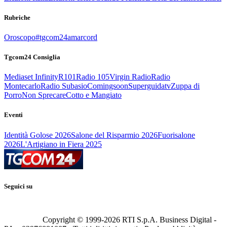
Rubriche
Oroscopo
#tgcom24amarcord
Tgcom24 Consiglia
Mediaset Infinity
R101
Radio 105
Virgin Radio
Radio
Montecarlo
Radio Subasio
Comingsoon
Superguidatv
Zuppa di
Porro
Non Sprecare
Cotto e Mangiato
Eventi
Identità Golose 2026
Salone del Risparmio 2026
Fuorisalone
2026
L'Artigiano in Fiera 2025
Seguici su
Copyright © 1999-
2026
RTI S.p.A. Business Digital -