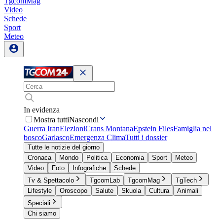
TgcomMag
Video
Schede
Sport
Meteo
In evidenza
Mostra tutti
Nascondi
Guerra Iran
Elezioni
Crans Montana
Epstein Files
Famiglia nel
bosco
Garlasco
Emergenza Clima
Tutti i dossier
Tutte le notizie del giorno
Cronaca
Mondo
Politica
Economia
Sport
Meteo
Video
Foto
Infografiche
Schede
Tv & Spettacolo
TgcomLab
TgcomMag
TgTech
Lifestyle
Oroscopo
Salute
Skuola
Cultura
Animali
Speciali
Chi siamo