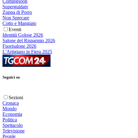
Comingsoon
Superguidatv
Zuppa di Porro
Non Sprecare
Cotto e Mangiato
Eventi
Identità Golose 2026
Salone del Risparmio 2026
Fuorisalone 2026
L'Artigiano in Fiera 2025
Seguici su
Sezioni
Cronaca
Mondo
Economia
Politica
Spettacolo
Televisione
People