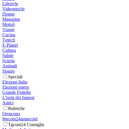
Lifestyle
Videogiochi
Donne
Magazine
Motori
Viaggi
Cucina
Tgtech
E-Planet
Cultura
Salute
Scuola
Animali
Spazio
Speciali
Elezioni Italia
Elezioni estero
Grande Fratello
L'isola dei famosi
Amici
Rubriche
Oroscopo
#tgcom24amarcord
Tgcom24 Consiglia