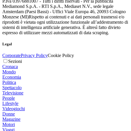
P.Iva 03976881007 - Tutti i diritti riservati - Per la pubblicità
Mediamond S.p.A. - RTI S.p.A., Mediaset N.V., sede legale
Amsterdam (Paesi Bassi) - Uffici Viale Europa 46, 20093 Cologno
Monzese (MI)
Rispetto ai contenuti e ai dati personali trasmessi e/o
riprodotti è vietata ogni utilizzazione funzionale all’addestramento di
sistemi di intelligenza artificiale generativa. È altresì fatto divieto
espresso di utilizzare mezzi automatizzati di data scraping.
Legal
Corporate
Privacy Policy
Cookie Policy
Sezioni
Cronaca
Mondo
Economia
Politica
Spettacolo
Televisione
People
Lifestyle
Videogiochi
Donne
Magazine
Motori
Viaggi