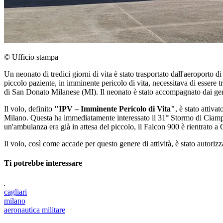
© Ufficio stampa
Un neonato di tredici giorni di vita è stato trasportato dall'aeroporto d
piccolo paziente, in imminente pericolo di vita, necessitava di essere 
di San Donato Milanese (MI). Il neonato è stato accompagnato dai genit
Il volo, definito
"IPV – Imminente Pericolo di Vita"
, è stato attiv
Milano. Questa ha immediatamente interessato il 31° Stormo di Ciampino
un'ambulanza era già in attesa del piccolo, il Falcon 900 è rientrato a
Il volo, così come accade per questo genere di attività, è stato autorizza
Ti potrebbe interessare
cagliari
milano
aeronautica militare