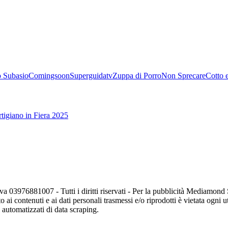
 Subasio
Comingsoon
Superguidatv
Zuppa di Porro
Non Sprecare
Cotto 
tigiano in Fiera 2025
va 03976881007 - Tutti i diritti riservati - Per la pubblicità Mediamon
o ai contenuti e ai dati personali trasmessi e/o riprodotti è vietata ogni 
zi automatizzati di data scraping.