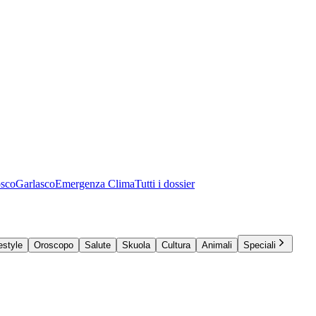
osco
Garlasco
Emergenza Clima
Tutti i dossier
estyle
Oroscopo
Salute
Skuola
Cultura
Animali
Speciali