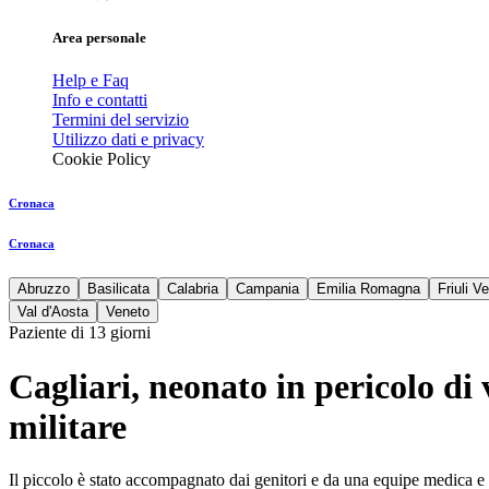
Area personale
Help e Faq
Info e contatti
Termini del servizio
Utilizzo dati e privacy
Cookie Policy
Cronaca
Cronaca
Abruzzo
Basilicata
Calabria
Campania
Emilia Romagna
Friuli V
Val d'Aosta
Veneto
Paziente di 13 giorni
Cagliari, neonato in pericolo di
militare
Il piccolo è stato accompagnato dai genitori e da una equipe medica e c