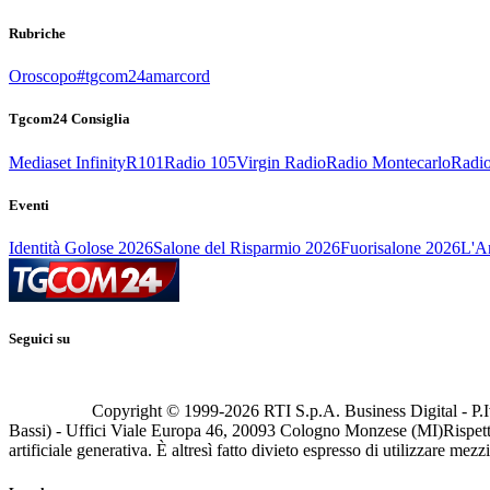
Rubriche
Oroscopo
#tgcom24amarcord
Tgcom24 Consiglia
Mediaset Infinity
R101
Radio 105
Virgin Radio
Radio Montecarlo
Radio
Eventi
Identità Golose 2026
Salone del Risparmio 2026
Fuorisalone 2026
L'Ar
Seguici su
Copyright © 1999-
2026
RTI S.p.A. Business Digital - P.I
Bassi) - Uffici Viale Europa 46, 20093 Cologno Monzese (MI)
Rispett
artificiale generativa. È altresì fatto divieto espresso di utilizzare mez