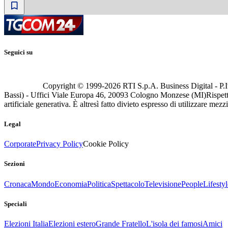
Seguici su
Copyright © 1999-
2026
RTI S.p.A. Business Digital - P.I
Bassi) - Uffici Viale Europa 46, 20093 Cologno Monzese (MI)
Rispett
artificiale generativa. È altresì fatto divieto espresso di utilizzare mez
Legal
Corporate
Privacy Policy
Cookie Policy
Sezioni
Cronaca
Mondo
Economia
Politica
Spettacolo
Televisione
People
Lifestyl
Speciali
Elezioni Italia
Elezioni estero
Grande Fratello
L'isola dei famosi
Amici