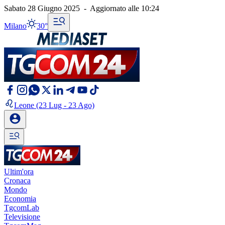
Sabato 28 Giugno 2025
-
Aggiornato alle
10:24
Milano
30°
Leone
(23 Lug - 23 Ago)
Ultim'ora
Cronaca
Mondo
Economia
TgcomLab
Televisione