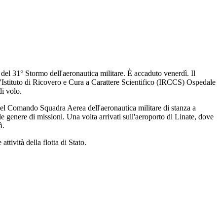
del 31° Stormo dell'aeronautica militare. È accaduto venerdì. Il
ll'Istituto di Ricovero e Cura a Carattere Scientifico (IRCCS) Ospedale
di volo.
ce del Comando Squadra Aerea dell'aeronautica militare di stanza a
 genere di missioni. Una volta arrivati sull'aeroporto di Linate, dove
à.
ttività della flotta di Stato.