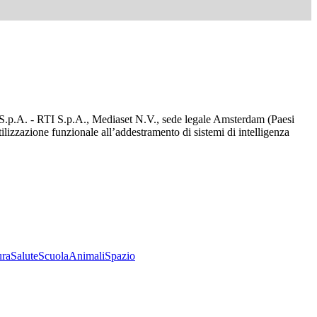
d S.p.A. - RTI S.p.A., Mediaset N.V., sede legale Amsterdam (Paesi
utilizzazione funzionale all’addestramento di sistemi di intelligenza
ura
Salute
Scuola
Animali
Spazio