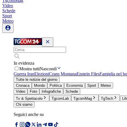
TgcomMag
Video
Schede
Sport
Meteo
In evidenza
Mostra tutti
Nascondi
Guerra Iran
Elezioni
Crans Montana
Epstein Files
Famiglia nel b
Tutte le notizie del giorno
Cronaca
Mondo
Politica
Economia
Sport
Meteo
Video
Foto
Infografiche
Schede
Tv & Spettacolo
TgcomLab
TgcomMag
TgTech
Lif
Chi siamo
Seguici anche su