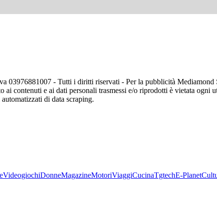
va 03976881007 - Tutti i diritti riservati - Per la pubblicità Mediamon
o ai contenuti e ai dati personali trasmessi e/o riprodotti è vietata ogni 
zi automatizzati di data scraping.
e
Videogiochi
Donne
Magazine
Motori
Viaggi
Cucina
Tgtech
E-Planet
Cult