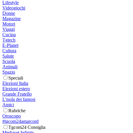
Lifestyle
Videogiochi
Donne
Magazine
Motori
Viaggi
Cucina
Tgtech
E-Planet
Cultura
Salute
Scuola
Animali
Spazio
Speciali
Elezioni Italia
Elezioni estero
Grande Fratello
L'isola dei famosi
Amici
Rubriche
Oroscopo
#tgcom24amarcord
Tgcom24 Consiglia
Mediaset Infinity