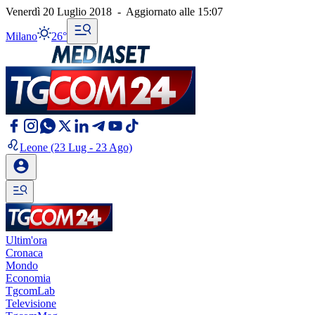
Venerdì 20 Luglio 2018
-
Aggiornato alle
15:07
Milano
26°
Leone
(23 Lug - 23 Ago)
Ultim'ora
Cronaca
Mondo
Economia
TgcomLab
Televisione