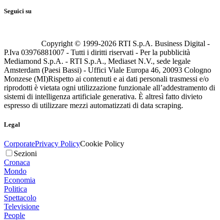
Seguici su
Copyright © 1999-
2026
RTI S.p.A. Business Digital -
P.Iva 03976881007 - Tutti i diritti riservati - Per la pubblicità
Mediamond S.p.A. - RTI S.p.A., Mediaset N.V., sede legale
Amsterdam (Paesi Bassi) - Uffici Viale Europa 46, 20093 Cologno
Monzese (MI)
Rispetto ai contenuti e ai dati personali trasmessi e/o
riprodotti è vietata ogni utilizzazione funzionale all’addestramento di
sistemi di intelligenza artificiale generativa. È altresì fatto divieto
espresso di utilizzare mezzi automatizzati di data scraping.
Legal
Corporate
Privacy Policy
Cookie Policy
Sezioni
Cronaca
Mondo
Economia
Politica
Spettacolo
Televisione
People