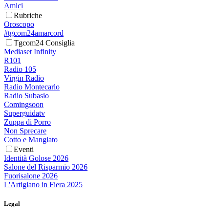
Amici
Rubriche
Oroscopo
#tgcom24amarcord
Tgcom24 Consiglia
Mediaset Infinity
R101
Radio 105
Virgin Radio
Radio Montecarlo
Radio Subasio
Comingsoon
Superguidatv
Zuppa di Porro
Non Sprecare
Cotto e Mangiato
Eventi
Identità Golose 2026
Salone del Risparmio 2026
Fuorisalone 2026
L'Artigiano in Fiera 2025
Legal