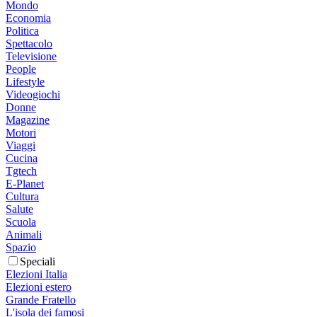
Mondo
Economia
Politica
Spettacolo
Televisione
People
Lifestyle
Videogiochi
Donne
Magazine
Motori
Viaggi
Cucina
Tgtech
E-Planet
Cultura
Salute
Scuola
Animali
Spazio
Speciali
Elezioni Italia
Elezioni estero
Grande Fratello
L'isola dei famosi