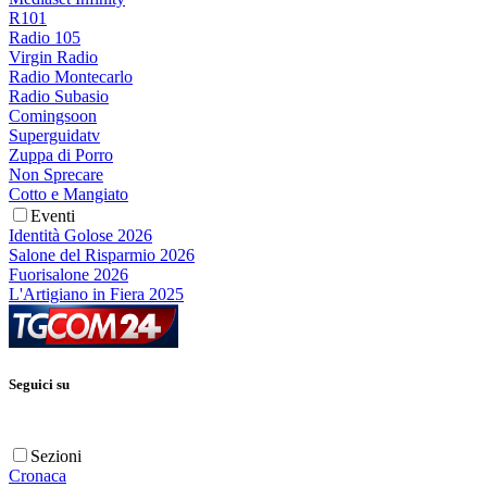
R101
Radio 105
Virgin Radio
Radio Montecarlo
Radio Subasio
Comingsoon
Superguidatv
Zuppa di Porro
Non Sprecare
Cotto e Mangiato
Eventi
Identità Golose 2026
Salone del Risparmio 2026
Fuorisalone 2026
L'Artigiano in Fiera 2025
Seguici su
Sezioni
Cronaca