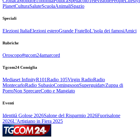
Cronaca
Mondo
Economia
Politica
Spettacolo
Televisione
People
Lifestyl
Planet
Cultura
Salute
Scuola
Animali
Spazio
Speciali
Elezioni Italia
Elezioni estero
Grande Fratello
L'isola dei famosi
Amici
Rubriche
Oroscopo
#tgcom24amarcord
Tgcom24 Consiglia
Mediaset Infinity
R101
Radio 105
Virgin Radio
Radio
Montecarlo
Radio Subasio
Comingsoon
Superguidatv
Zuppa di
Porro
Non Sprecare
Cotto e Mangiato
Eventi
Identità Golose 2026
Salone del Risparmio 2026
Fuorisalone
2026
L'Artigiano in Fiera 2025