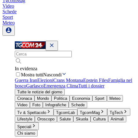
TgcomMag
Video
Schede
Sport
Meteo
In evidenza
Mostra tutti
Nascondi
Guerra Iran
Elezioni
Crans Montana
Epstein Files
Famiglia nel
bosco
Garlasco
Emergenza Clima
Tutti i dossier
Tutte le notizie del giorno
Cronaca
Mondo
Politica
Economia
Sport
Meteo
Video
Foto
Infografiche
Schede
Tv & Spettacolo
TgcomLab
TgcomMag
TgTech
Lifestyle
Oroscopo
Salute
Skuola
Cultura
Animali
Speciali
Chi siamo