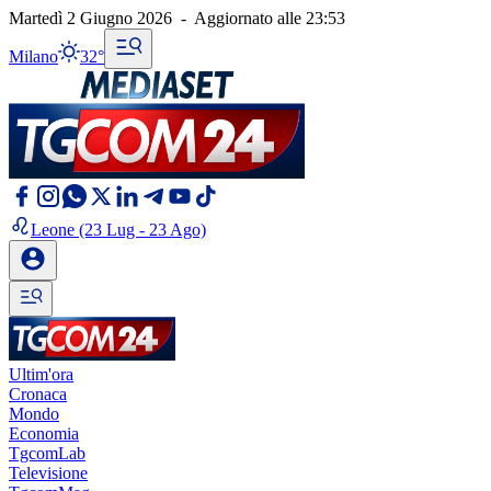
Martedì 2 Giugno 2026
-
Aggiornato alle
23:53
Milano
32°
Leone
(23 Lug - 23 Ago)
Ultim'ora
Cronaca
Mondo
Economia
TgcomLab
Televisione