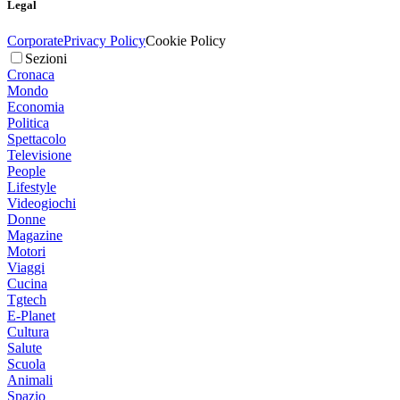
Legal
Corporate
Privacy Policy
Cookie Policy
Sezioni
Cronaca
Mondo
Economia
Politica
Spettacolo
Televisione
People
Lifestyle
Videogiochi
Donne
Magazine
Motori
Viaggi
Cucina
Tgtech
E-Planet
Cultura
Salute
Scuola
Animali
Spazio