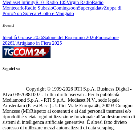
Mediaset Infinity
R101
Radio 105
Virgin Radio
Radio
Montecarlo
Radio Subasio
Comingsoon
Superguidatv
Zuppa di
Porro
Non Sprecare
Cotto e Mangiato
Eventi
Identità Golose 2026
Salone del Risparmio 2026
Fuorisalone
2026
L'Artigiano in Fiera 2025
Seguici su
Copyright © 1999-
2026
RTI S.p.A. Business Digital -
P.Iva 03976881007 - Tutti i diritti riservati - Per la pubblicità
Mediamond S.p.A. - RTI S.p.A., Mediaset N.V., sede legale
Amsterdam (Paesi Bassi) - Uffici Viale Europa 46, 20093 Cologno
Monzese (MI)
Rispetto ai contenuti e ai dati personali trasmessi e/o
riprodotti è vietata ogni utilizzazione funzionale all’addestramento di
sistemi di intelligenza artificiale generativa. È altresì fatto divieto
espresso di utilizzare mezzi automatizzati di data scraping.