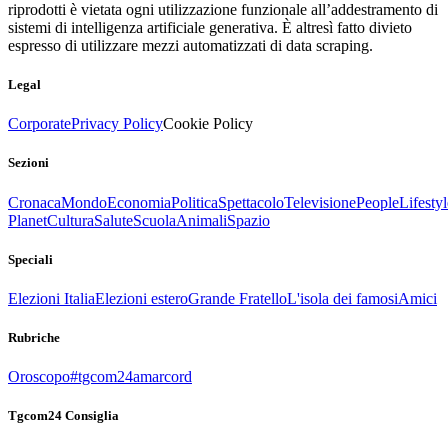
riprodotti è vietata ogni utilizzazione funzionale all’addestramento di
sistemi di intelligenza artificiale generativa. È altresì fatto divieto
espresso di utilizzare mezzi automatizzati di data scraping.
Legal
Corporate
Privacy Policy
Cookie Policy
Sezioni
Cronaca
Mondo
Economia
Politica
Spettacolo
Televisione
People
Lifestyl
Planet
Cultura
Salute
Scuola
Animali
Spazio
Speciali
Elezioni Italia
Elezioni estero
Grande Fratello
L'isola dei famosi
Amici
Rubriche
Oroscopo
#tgcom24amarcord
Tgcom24 Consiglia