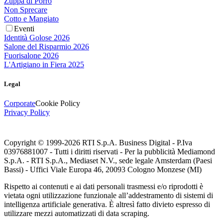
Zuppa di Porro
Non Sprecare
Cotto e Mangiato
Eventi
Identità Golose 2026
Salone del Risparmio 2026
Fuorisalone 2026
L'Artigiano in Fiera 2025
Legal
Corporate
Cookie Policy
Privacy Policy
Copyright © 1999-
2026
RTI S.p.A. Business Digital - P.Iva
03976881007 - Tutti i diritti riservati - Per la pubblicità Mediamond
S.p.A. - RTI S.p.A., Mediaset N.V., sede legale Amsterdam (Paesi
Bassi) - Uffici Viale Europa 46, 20093 Cologno Monzese (MI)
Rispetto ai contenuti e ai dati personali trasmessi e/o riprodotti è
vietata ogni utilizzazione funzionale all’addestramento di sistemi di
intelligenza artificiale generativa. È altresì fatto divieto espresso di
utilizzare mezzi automatizzati di data scraping.