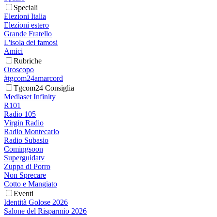
Speciali
Elezioni Italia
Elezioni estero
Grande Fratello
L'isola dei famosi
Amici
Rubriche
Oroscopo
#tgcom24amarcord
Tgcom24 Consiglia
Mediaset Infinity
R101
Radio 105
Virgin Radio
Radio Montecarlo
Radio Subasio
Comingsoon
Superguidatv
Zuppa di Porro
Non Sprecare
Cotto e Mangiato
Eventi
Identità Golose 2026
Salone del Risparmio 2026