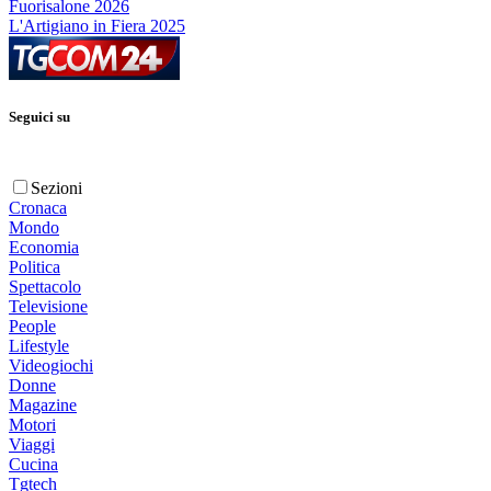
Fuorisalone 2026
L'Artigiano in Fiera 2025
Seguici su
Sezioni
Cronaca
Mondo
Economia
Politica
Spettacolo
Televisione
People
Lifestyle
Videogiochi
Donne
Magazine
Motori
Viaggi
Cucina
Tgtech