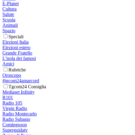
E-Planet
Cultura
Salute
Scuola
Animali
Spazio
Speciali
Elezioni Italia
Elezioni estero
Grande Fratello
L'isola dei famosi
Amici
Rubriche
Oroscopo
#tgcom24amarcord
Tgcom24 Consiglia
Mediaset Infinity
R101
Radio 105
Virgin Radio
Radio Montecarlo
Radio Subasio
Comingsoon
Superguidatv