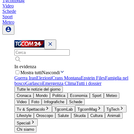
TgcomMag
Video
Schede
Sport
Meteo
In evidenza
Mostra tutti
Nascondi
Guerra Iran
Elezioni
Crans Montana
Epstein Files
Famiglia nel
bosco
Garlasco
Emergenza Clima
Tutti i dossier
Tutte le notizie del giorno
Cronaca
Mondo
Politica
Economia
Sport
Meteo
Video
Foto
Infografiche
Schede
Tv & Spettacolo
TgcomLab
TgcomMag
TgTech
Lifestyle
Oroscopo
Salute
Skuola
Cultura
Animali
Speciali
Chi siamo