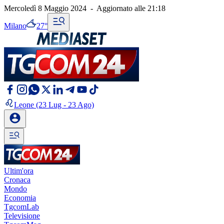
Mercoledì 8 Maggio 2024
-
Aggiornato alle
21:18
Milano
27°
Leone
(23 Lug - 23 Ago)
Ultim'ora
Cronaca
Mondo
Economia
TgcomLab
Televisione