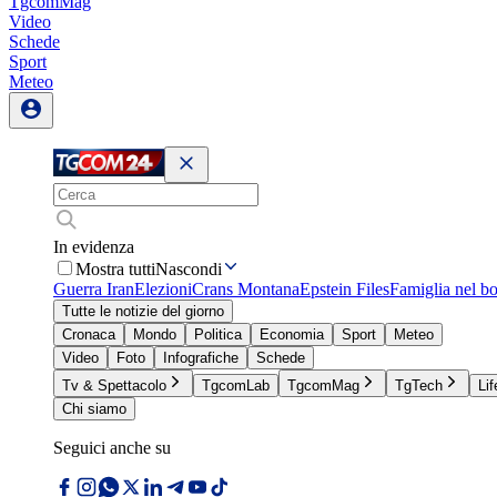
TgcomMag
Video
Schede
Sport
Meteo
In evidenza
Mostra tutti
Nascondi
Guerra Iran
Elezioni
Crans Montana
Epstein Files
Famiglia nel b
Tutte le notizie del giorno
Cronaca
Mondo
Politica
Economia
Sport
Meteo
Video
Foto
Infografiche
Schede
Tv & Spettacolo
TgcomLab
TgcomMag
TgTech
Lif
Chi siamo
Seguici anche su