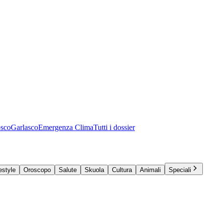
osco
Garlasco
Emergenza Clima
Tutti i dossier
estyle
Oroscopo
Salute
Skuola
Cultura
Animali
Speciali