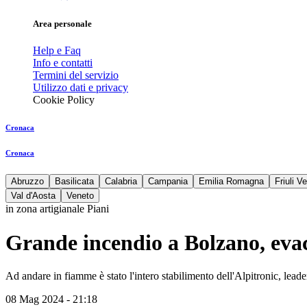
Area personale
Help e Faq
Info e contatti
Termini del servizio
Utilizzo dati e privacy
Cookie Policy
Cronaca
Cronaca
Abruzzo
Basilicata
Calabria
Campania
Emilia Romagna
Friuli V
Val d'Aosta
Veneto
in zona artigianale Piani
Grande incendio a Bolzano, eva
Ad andare in fiamme è stato l'intero stabilimento dell'Alpitronic, leade
08 Mag 2024 - 21:18