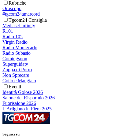
Rubriche
Oroscopo
#tgcom24amarcord
Tgcom24 Consiglia
Mediaset Infinity
R101
Radio 105
Virgin Radio
Radio Montecarlo
Radio Subasio
Comingsoon
Superguidatv
Zuppa di Porro
Non Sprecare
Cotto e Mangiato
Eventi
Identità Golose 2026
Salone del Risparmio 2026
Fuorisalone 2026
L'Artigiano in Fiera 2025
Seguici su