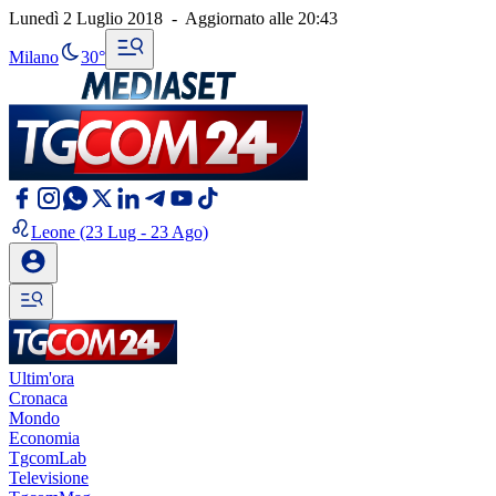
Lunedì 2 Luglio 2018
-
Aggiornato alle
20:43
Milano
30°
Leone
(23 Lug - 23 Ago)
Ultim'ora
Cronaca
Mondo
Economia
TgcomLab
Televisione