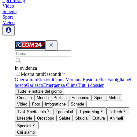
TgcomMag
Video
Schede
Sport
Meteo
In evidenza
Mostra tutti
Nascondi
Guerra Iran
Elezioni
Crans Montana
Epstein Files
Famiglia nel
bosco
Garlasco
Emergenza Clima
Tutti i dossier
Tutte le notizie del giorno
Cronaca
Mondo
Politica
Economia
Sport
Meteo
Video
Foto
Infografiche
Schede
Tv & Spettacolo
TgcomLab
TgcomMag
TgTech
Lifestyle
Oroscopo
Salute
Skuola
Cultura
Animali
Speciali
Chi siamo