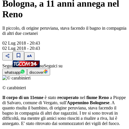
Bologna, a 11 anni annega nel
Reno
Il piccolo, di origine peruviana, stava facendo il bagno in compagnia
di altri due coetanei
02 Lug 2018 - 20:43
02 Lug 2018 - 20:43
Segui
su
Seguici su
whatsapp
discover
© carabinieri
Il corpo di un 11enne
è stato
recuperato
nel
fiume Reno
a Pioppe
di Salvaro, comune di Vergato, sull'
Appennino Bolognese
. A
quanto risulta il bambino, di origine peruviana, stava facendo il
bagno in compagnia di altri due ragazzini. I tre si sono trovati in
difficoltà, ma mentre gli amici sono riusciti a risalire a riva, lui è
annegato. E' stato ritrovato dai sommozzatori dei vigili del fuoco.