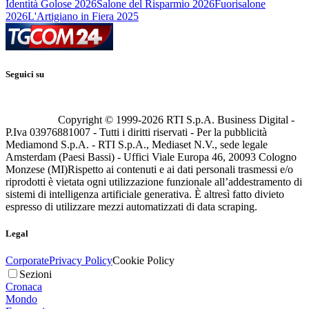
Identità Golose 2026
Salone del Risparmio 2026
Fuorisalone
2026
L'Artigiano in Fiera 2025
Seguici su
Copyright © 1999-
2026
RTI S.p.A. Business Digital -
P.Iva 03976881007 - Tutti i diritti riservati - Per la pubblicità
Mediamond S.p.A. - RTI S.p.A., Mediaset N.V., sede legale
Amsterdam (Paesi Bassi) - Uffici Viale Europa 46, 20093 Cologno
Monzese (MI)
Rispetto ai contenuti e ai dati personali trasmessi e/o
riprodotti è vietata ogni utilizzazione funzionale all’addestramento di
sistemi di intelligenza artificiale generativa. È altresì fatto divieto
espresso di utilizzare mezzi automatizzati di data scraping.
Legal
Corporate
Privacy Policy
Cookie Policy
Sezioni
Cronaca
Mondo