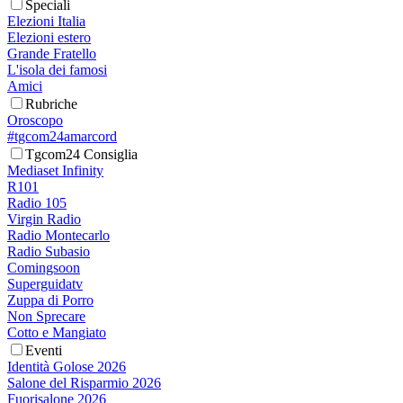
Speciali
Elezioni Italia
Elezioni estero
Grande Fratello
L'isola dei famosi
Amici
Rubriche
Oroscopo
#tgcom24amarcord
Tgcom24 Consiglia
Mediaset Infinity
R101
Radio 105
Virgin Radio
Radio Montecarlo
Radio Subasio
Comingsoon
Superguidatv
Zuppa di Porro
Non Sprecare
Cotto e Mangiato
Eventi
Identità Golose 2026
Salone del Risparmio 2026
Fuorisalone 2026