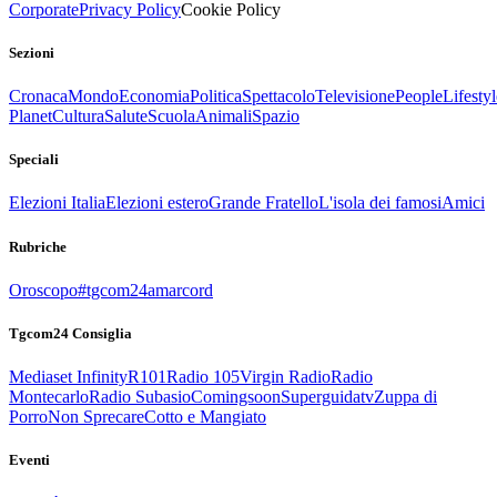
Corporate
Privacy Policy
Cookie Policy
Sezioni
Cronaca
Mondo
Economia
Politica
Spettacolo
Televisione
People
Lifestyl
Planet
Cultura
Salute
Scuola
Animali
Spazio
Speciali
Elezioni Italia
Elezioni estero
Grande Fratello
L'isola dei famosi
Amici
Rubriche
Oroscopo
#tgcom24amarcord
Tgcom24 Consiglia
Mediaset Infinity
R101
Radio 105
Virgin Radio
Radio
Montecarlo
Radio Subasio
Comingsoon
Superguidatv
Zuppa di
Porro
Non Sprecare
Cotto e Mangiato
Eventi