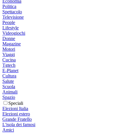
Economia
Politica
Spettacolo
Televisione
People
Lifestyle
Videogiochi
Donne
Magazine
Motori
Viaggi
Cucina
Tgtech
E-Planet
Cultura
Salute
Scuola
Animali
Spazio
Speciali
Elezioni Italia
Elezioni estero
Grande Fratello
L'isola dei famosi
Amici