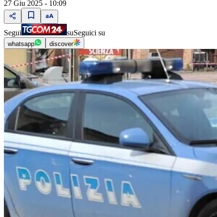
27 Giu 2025 - 10:09
Segui
su
Seguici su
whatsapp
discover