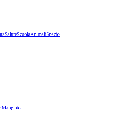
ura
Salute
Scuola
Animali
Spazio
e Mangiato