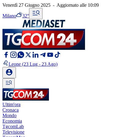
Venerdì 27 Giugno 2025
-
Aggiornato alle
10:09
Milano
32°
Leone
(23 Lug - 23 Ago)
Ultim'ora
Cronaca
Mondo
Economia
TgcomLab
Televisione