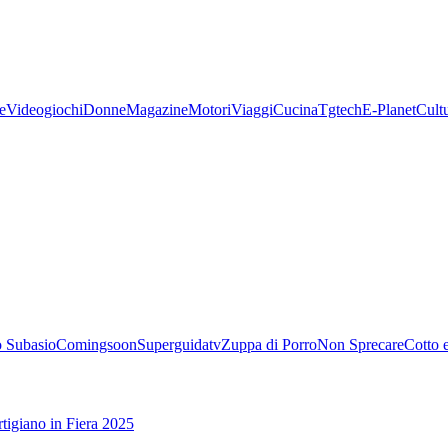
e
Videogiochi
Donne
Magazine
Motori
Viaggi
Cucina
Tgtech
E-Planet
Cult
 Subasio
Comingsoon
Superguidatv
Zuppa di Porro
Non Sprecare
Cotto 
tigiano in Fiera 2025