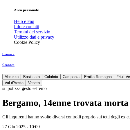
Area personale
Help e Faq
Info e contatti
Termini del servizio
Utilizzo dati e privacy
Cookie Policy
Cronaca
Cronaca
Abruzzo
Basilicata
Calabria
Campania
Emilia Romagna
Friuli V
Val d'Aosta
Veneto
si ipotizza gesto estremo
Bergamo, 14enne trovata morta 
Gli inquirenti hanno svolto diversi controlli proprio sui tetti degli e
27 Giu 2025 - 10:09