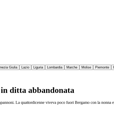
enezia Giulia
Lazio
Liguria
Lombardia
Marche
Molise
Piemonte
in ditta abbandonata
x capannoni. La quattordicenne viveva poco fuori Bergamo con la nonna e u