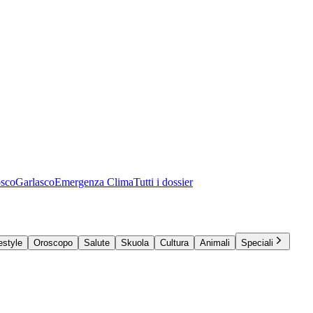
osco
Garlasco
Emergenza Clima
Tutti i dossier
estyle
Oroscopo
Salute
Skuola
Cultura
Animali
Speciali