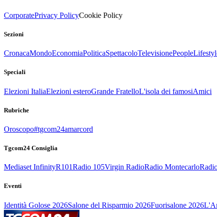
Corporate
Privacy Policy
Cookie Policy
Sezioni
Cronaca
Mondo
Economia
Politica
Spettacolo
Televisione
People
Lifestyl
Speciali
Elezioni Italia
Elezioni estero
Grande Fratello
L'isola dei famosi
Amici
Rubriche
Oroscopo
#tgcom24amarcord
Tgcom24 Consiglia
Mediaset Infinity
R101
Radio 105
Virgin Radio
Radio Montecarlo
Radio
Eventi
Identità Golose 2026
Salone del Risparmio 2026
Fuorisalone 2026
L'Ar