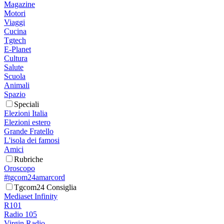
Magazine
Motori
Viaggi
Cucina
Tgtech
E-Planet
Cultura
Salute
Scuola
Animali
Spazio
Speciali
Elezioni Italia
Elezioni estero
Grande Fratello
L'isola dei famosi
Amici
Rubriche
Oroscopo
#tgcom24amarcord
Tgcom24 Consiglia
Mediaset Infinity
R101
Radio 105
Virgin Radio