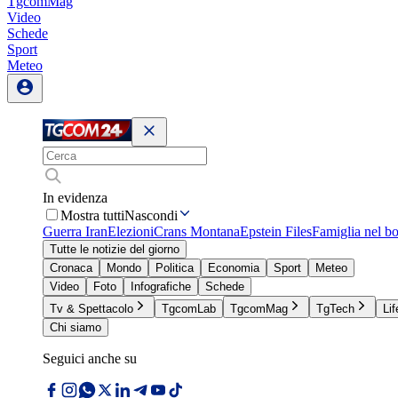
TgcomMag
Video
Schede
Sport
Meteo
In evidenza
Mostra tutti
Nascondi
Guerra Iran
Elezioni
Crans Montana
Epstein Files
Famiglia nel b
Tutte le notizie del giorno
Cronaca
Mondo
Politica
Economia
Sport
Meteo
Video
Foto
Infografiche
Schede
Tv & Spettacolo
TgcomLab
TgcomMag
TgTech
Lif
Chi siamo
Seguici anche su