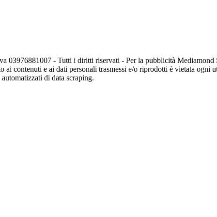
va 03976881007 - Tutti i diritti riservati - Per la pubblicità Mediamon
o ai contenuti e ai dati personali trasmessi e/o riprodotti è vietata ogni 
zi automatizzati di data scraping.