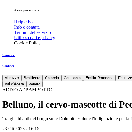
Area personale
Help e Faq
Info e contatti
Termini del servizio
Utilizzo dati e privacy
Cookie Policy
Cronaca
Cronaca
Abruzzo
Basilicata
Calabria
Campania
Emilia Romagna
Friuli V
Val d'Aosta
Veneto
ADDIO A "BAMBOTTO"
Belluno, il cervo-mascotte di Pe
Tra gli abitanti del borgo sulle Dolomiti esplode l'indignazione per la
23 Ott 2023 - 16:16