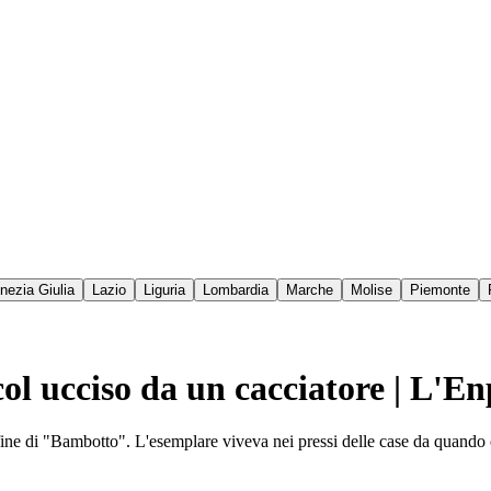
enezia Giulia
Lazio
Liguria
Lombardia
Marche
Molise
Piemonte
col ucciso da un cacciatore | L'E
 fine di "Bambotto". L'esemplare viveva nei pressi delle case da quando e