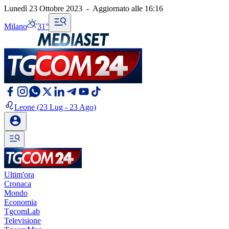
Lunedì 23 Ottobre 2023
-
Aggiornato alle
16:16
Milano
31°
Leone
(23 Lug - 23 Ago)
Ultim'ora
Cronaca
Mondo
Economia
TgcomLab
Televisione