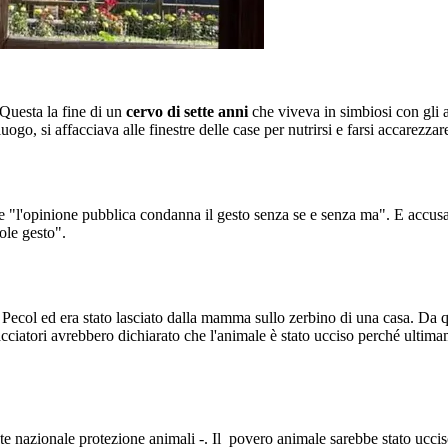
 Questa la fine di un
cervo di sette anni
che viveva in simbiosi con gli
luogo, si affacciava alle finestre delle case per nutrirsi e farsi accarezz
e "l'opinione pubblica condanna il gesto senza se e senza ma". E accus
vole gesto".
ecol ed era stato lasciato dalla mamma sullo zerbino di una casa. Da que
 cacciatori avrebbero dichiarato che l'animale è stato ucciso perché ultim
e nazionale protezione animali -. Il povero animale sarebbe stato uccis