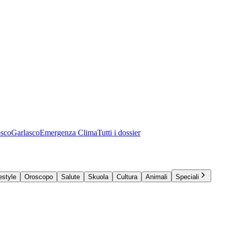
osco
Garlasco
Emergenza Clima
Tutti i dossier
estyle
Oroscopo
Salute
Skuola
Cultura
Animali
Speciali