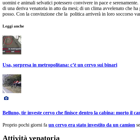
uomini e animali selvatici potessero convivere in pace e serenamente. Il
di una deriva venatoria in atto da mesi; di un clima avvelenato che ha
posso. Con la convinzione che la politica arriverà in loro soccorso v
Leggi anche
Usa, sorpresa in metropolitana: c’è un cervo sui binari
Belluno, tir investe cervo che finisce dentro la cabina: morto il c
Proprio pochi giorni fa
un cervo era stato investito da un camion
se
Attività venatoria