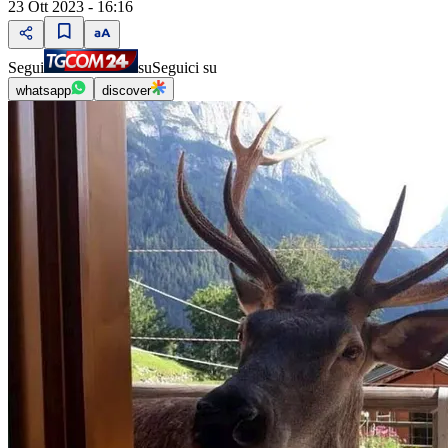
23 Ott 2023 - 16:16
Segui
su
Seguici su
whatsapp
discover