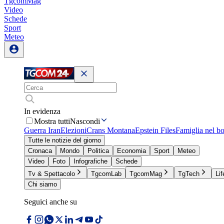
TgcomMag
Video
Schede
Sport
Meteo
In evidenza
Mostra tutti
Nascondi
Guerra Iran
Elezioni
Crans Montana
Epstein Files
Famiglia nel b
Tutte le notizie del giorno
Cronaca
Mondo
Politica
Economia
Sport
Meteo
Video
Foto
Infografiche
Schede
Tv & Spettacolo
TgcomLab
TgcomMag
TgTech
Lif
Chi siamo
Seguici anche su