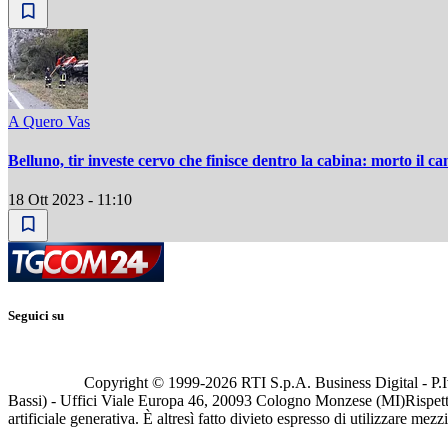
A Quero Vas
Belluno, tir investe cervo che finisce dentro la cabina: morto il c
18 Ott 2023 - 11:10
Seguici su
Copyright © 1999-
2026
RTI S.p.A. Business Digital - P.I
Bassi) - Uffici Viale Europa 46, 20093 Cologno Monzese (MI)
Rispett
artificiale generativa. È altresì fatto divieto espresso di utilizzare mez