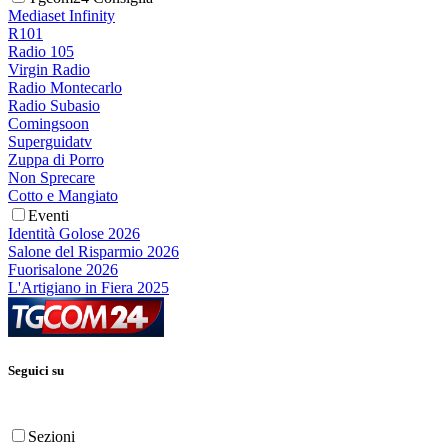
Mediaset Infinity
R101
Radio 105
Virgin Radio
Radio Montecarlo
Radio Subasio
Comingsoon
Superguidatv
Zuppa di Porro
Non Sprecare
Cotto e Mangiato
Eventi
Identità Golose 2026
Salone del Risparmio 2026
Fuorisalone 2026
L'Artigiano in Fiera 2025
Seguici su
Sezioni