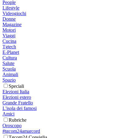
People
Lifestyle
Videogiochi
Donne
Magazine
Motori
Viaggi
Cucina
Tgtech
E-Planet
Cultura
Salute
Scuola
Animali
Spazio
Speciali
Elezioni Italia
Elezioni estero
Grande Fratello
L'isola dei famosi
Amici
Rubriche
Oroscopo
#tgcom24amarcord
Tgcom24 Consiglia