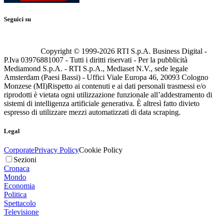
Seguici su
Copyright © 1999-
2026
RTI S.p.A. Business Digital -
P.Iva 03976881007 - Tutti i diritti riservati - Per la pubblicità
Mediamond S.p.A. - RTI S.p.A., Mediaset N.V., sede legale
Amsterdam (Paesi Bassi) - Uffici Viale Europa 46, 20093 Cologno
Monzese (MI)
Rispetto ai contenuti e ai dati personali trasmessi e/o
riprodotti è vietata ogni utilizzazione funzionale all’addestramento di
sistemi di intelligenza artificiale generativa. È altresì fatto divieto
espresso di utilizzare mezzi automatizzati di data scraping.
Legal
Corporate
Privacy Policy
Cookie Policy
Sezioni
Cronaca
Mondo
Economia
Politica
Spettacolo
Televisione