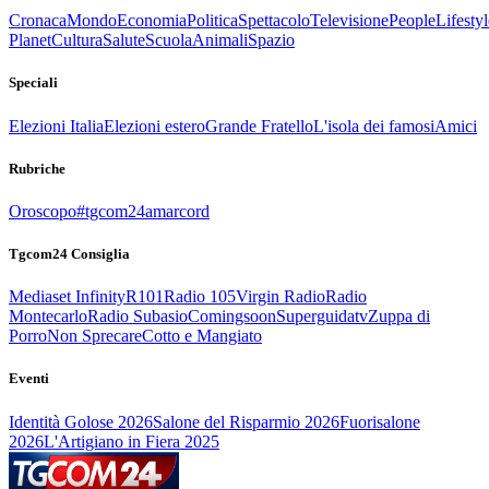
Cronaca
Mondo
Economia
Politica
Spettacolo
Televisione
People
Lifestyl
Planet
Cultura
Salute
Scuola
Animali
Spazio
Speciali
Elezioni Italia
Elezioni estero
Grande Fratello
L'isola dei famosi
Amici
Rubriche
Oroscopo
#tgcom24amarcord
Tgcom24 Consiglia
Mediaset Infinity
R101
Radio 105
Virgin Radio
Radio
Montecarlo
Radio Subasio
Comingsoon
Superguidatv
Zuppa di
Porro
Non Sprecare
Cotto e Mangiato
Eventi
Identità Golose 2026
Salone del Risparmio 2026
Fuorisalone
2026
L'Artigiano in Fiera 2025