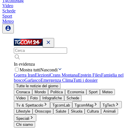
TgcomMag
Video
Schede
Sport
Meteo
In evidenza
Mostra tutti
Nascondi
Guerra Iran
Elezioni
Crans Montana
Epstein Files
Famiglia nel
bosco
Garlasco
Emergenza Clima
Tutti i dossier
Tutte le notizie del giorno
Cronaca
Mondo
Politica
Economia
Sport
Meteo
Video
Foto
Infografiche
Schede
Tv & Spettacolo
TgcomLab
TgcomMag
TgTech
Lifestyle
Oroscopo
Salute
Skuola
Cultura
Animali
Speciali
Chi siamo