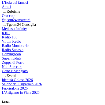
L'isola dei famosi
Amici
Rubriche
Oroscopo
#tgcom24amarcord
Tgcom24 Consiglia
Mediaset Infinity
R101
Radio 105
Virgin Radio
Radio Montecarlo
Radio Subasio
Comingsoon
Superguidatv
Zuppa di Porro
Non Sprecare
Cotto e Mangiato
Eventi
Identità Golose 2026
Salone del Risparmio 2026
Fuorisalone 2026
L'Artigiano in Fiera 2025
Legal