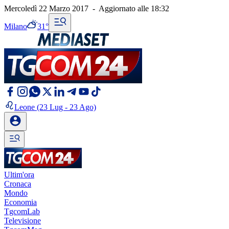
Mercoledì 22 Marzo 2017
-
Aggiornato alle
18:32
Milano
31°
Leone
(23 Lug - 23 Ago)
Ultim'ora
Cronaca
Mondo
Economia
TgcomLab
Televisione