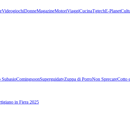
e
Videogiochi
Donne
Magazine
Motori
Viaggi
Cucina
Tgtech
E-Planet
Cult
 Subasio
Comingsoon
Superguidatv
Zuppa di Porro
Non Sprecare
Cotto 
tigiano in Fiera 2025