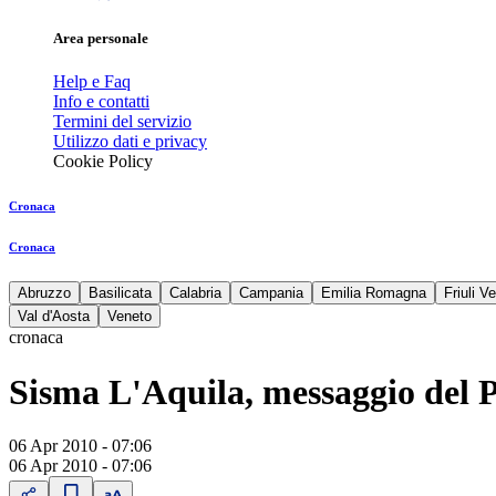
Area personale
Help e Faq
Info e contatti
Termini del servizio
Utilizzo dati e privacy
Cookie Policy
Cronaca
Cronaca
Abruzzo
Basilicata
Calabria
Campania
Emilia Romagna
Friuli V
Val d'Aosta
Veneto
cronaca
Sisma L'Aquila, messaggio del 
06 Apr 2010 - 07:06
06 Apr 2010 - 07:06