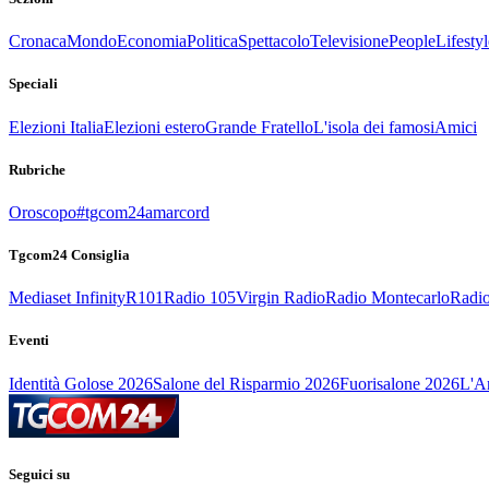
Cronaca
Mondo
Economia
Politica
Spettacolo
Televisione
People
Lifestyl
Speciali
Elezioni Italia
Elezioni estero
Grande Fratello
L'isola dei famosi
Amici
Rubriche
Oroscopo
#tgcom24amarcord
Tgcom24 Consiglia
Mediaset Infinity
R101
Radio 105
Virgin Radio
Radio Montecarlo
Radio
Eventi
Identità Golose 2026
Salone del Risparmio 2026
Fuorisalone 2026
L'Ar
Seguici su