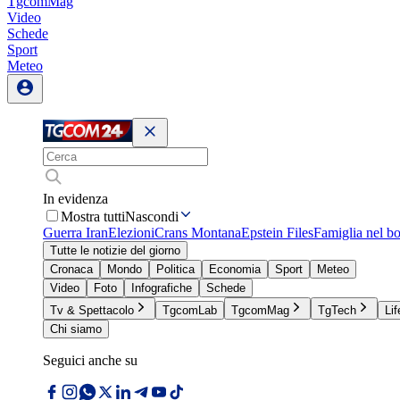
TgcomMag
Video
Schede
Sport
Meteo
In evidenza
Mostra tutti
Nascondi
Guerra Iran
Elezioni
Crans Montana
Epstein Files
Famiglia nel b
Tutte le notizie del giorno
Cronaca
Mondo
Politica
Economia
Sport
Meteo
Video
Foto
Infografiche
Schede
Tv & Spettacolo
TgcomLab
TgcomMag
TgTech
Lif
Chi siamo
Seguici anche su