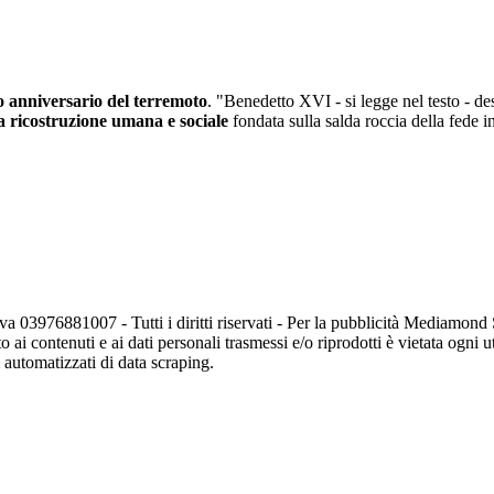
 anniversario del terremoto
. "Benedetto XVI - si legge nel testo - de
a ricostruzione umana e sociale
fondata sulla salda roccia della fede in
va 03976881007 - Tutti i diritti riservati - Per la pubblicità Mediamon
o ai contenuti e ai dati personali trasmessi e/o riprodotti è vietata ogni 
zi automatizzati di data scraping.