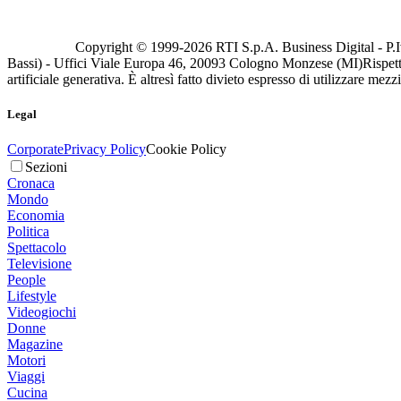
Copyright © 1999-
2026
RTI S.p.A. Business Digital - P.I
Bassi) - Uffici Viale Europa 46, 20093 Cologno Monzese (MI)
Rispett
artificiale generativa. È altresì fatto divieto espresso di utilizzare mez
Legal
Corporate
Privacy Policy
Cookie Policy
Sezioni
Cronaca
Mondo
Economia
Politica
Spettacolo
Televisione
People
Lifestyle
Videogiochi
Donne
Magazine
Motori
Viaggi
Cucina