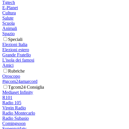
Tgtech
E-Planet
Cultura
Salute
Scuola
Animali
Spazio
Speciali
Elezioni Italia
Elezioni estero
Grande Fratello
L'isola dei famosi
Amici
Rubriche
Oroscopo
#tgcom24amarcord
Tgcom24 Consiglia
Mediaset Infinity
R101
Radio 105
Virgin Radio
Radio Montecarlo
Radio Subasio
Comingsoon
Superguidatv