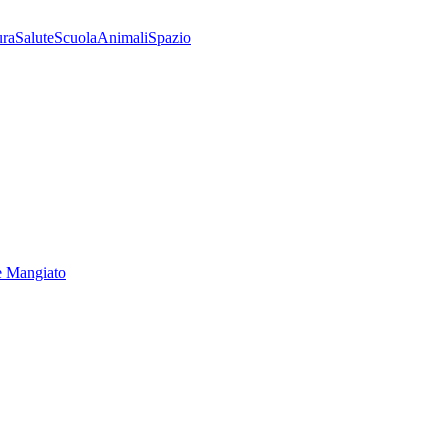
ura
Salute
Scuola
Animali
Spazio
e Mangiato