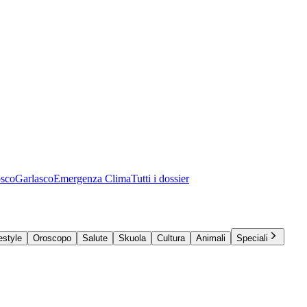
osco
Garlasco
Emergenza Clima
Tutti i dossier
estyle
Oroscopo
Salute
Skuola
Cultura
Animali
Speciali