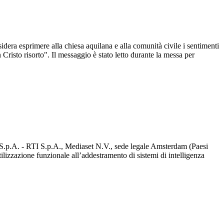
sidera esprimere alla chiesa aquilana e alla comunità civile i sentimenti
 Cristo risorto". Il messaggio è stato letto durante la messa per
d S.p.A. - RTI S.p.A., Mediaset N.V., sede legale Amsterdam (Paesi
utilizzazione funzionale all’addestramento di sistemi di intelligenza