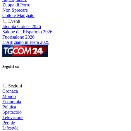
Zuppa di Porro
Non Sprecare
Cotto e Mangiato
Eventi
Identità Golose 2026
Salone del Risparmio 2026
Fuorisalone 2026
L'Artigiano in Fiera 2025
Seguici su
Sezioni
Cronaca
Mondo
Economia
Politica
Spettacolo
Televisione
People
Lifestyle