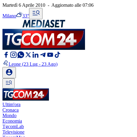
Martedì 6 Aprile 2010
-
Aggiornato alle
07:06
Milano
33°
Leone
(23 Lug - 23 Ago)
Ultim'ora
Cronaca
Mondo
Economia
TgcomLab
Televisione