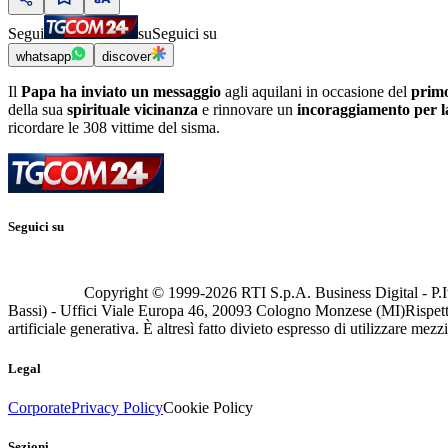
Segui
su
Seguici su
whatsapp
discover
Il
Papa ha inviato un messaggio
agli aquilani in occasione del
primo
della sua
spirituale vicinanza
e rinnovare un
incoraggiamento per l
ricordare le 308 vittime del sisma.
Seguici su
Copyright © 1999-
2026
RTI S.p.A. Business Digital - P.I
Bassi) - Uffici Viale Europa 46, 20093 Cologno Monzese (MI)
Rispett
artificiale generativa. È altresì fatto divieto espresso di utilizzare mez
Legal
Corporate
Privacy Policy
Cookie Policy
Sezioni