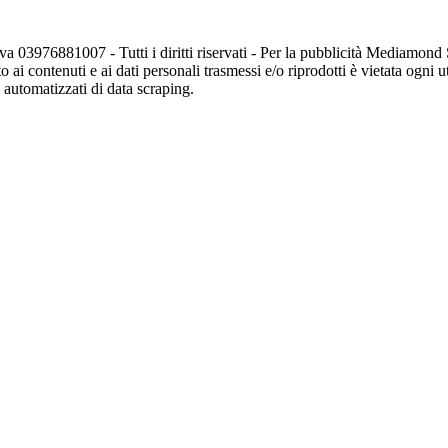
va 03976881007 - Tutti i diritti riservati - Per la pubblicità Mediamon
o ai contenuti e ai dati personali trasmessi e/o riprodotti è vietata ogni 
zi automatizzati di data scraping.