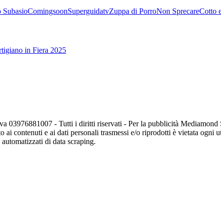
 Subasio
Comingsoon
Superguidatv
Zuppa di Porro
Non Sprecare
Cotto 
tigiano in Fiera 2025
va 03976881007 - Tutti i diritti riservati - Per la pubblicità Mediamon
o ai contenuti e ai dati personali trasmessi e/o riprodotti è vietata ogni 
zi automatizzati di data scraping.