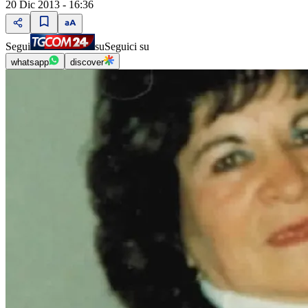
20 Dic 2013 - 16:36
Segui
su
Seguici su
whatsapp
discover