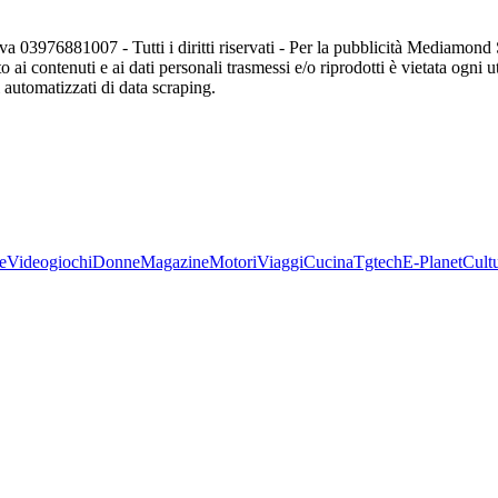
va 03976881007 - Tutti i diritti riservati - Per la pubblicità Mediamon
o ai contenuti e ai dati personali trasmessi e/o riprodotti è vietata ogni 
zi automatizzati di data scraping.
e
Videogiochi
Donne
Magazine
Motori
Viaggi
Cucina
Tgtech
E-Planet
Cult