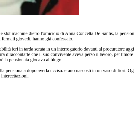
le slot machine dietro l'omicidio di Anna Concetta De Santis, la pensio
 fermati giovedì, hanno già confessato.
lità ieri in tarda serata in un interrogatorio davanti al procuratore a
 diraccontarle che il suo convivente aveva perso il lavoro, per timore ch
hé la pensionata giocava al bingo.
lla pensionata dopo averla uccisa: erano nascosti in un vaso di fiori. Ogg
intercettazioni.