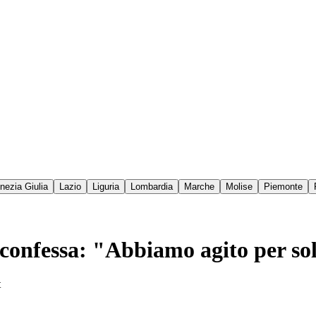
enezia Giulia
Lazio
Liguria
Lombardia
Marche
Molise
Piemonte
 confessa: "Abbiamo agito per so
t