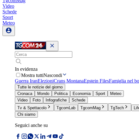
TgcomMag
Video
Schede
Sport
Meteo
In evidenza
Mostra tutti
Nascondi
Guerra Iran
Elezioni
Crans Montana
Epstein Files
Famiglia nel b
Tutte le notizie del giorno
Cronaca
Mondo
Politica
Economia
Sport
Meteo
Video
Foto
Infografiche
Schede
Tv & Spettacolo
TgcomLab
TgcomMag
TgTech
Lif
Chi siamo
Seguici anche su