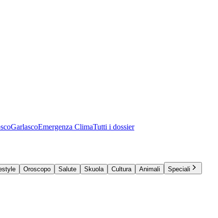
osco
Garlasco
Emergenza Clima
Tutti i dossier
estyle
Oroscopo
Salute
Skuola
Cultura
Animali
Speciali