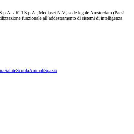
d S.p.A. - RTI S.p.A., Mediaset N.V., sede legale Amsterdam (Paesi
utilizzazione funzionale all’addestramento di sistemi di intelligenza
ura
Salute
Scuola
Animali
Spazio