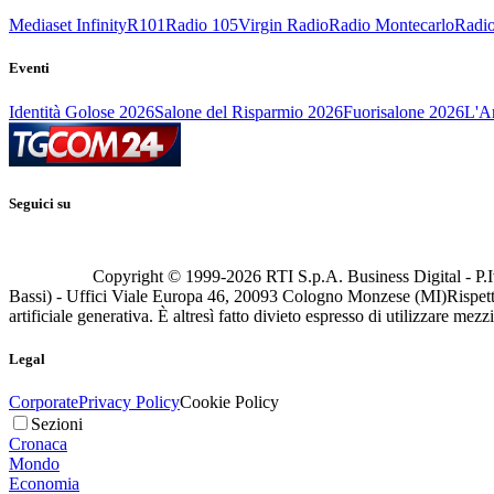
Mediaset Infinity
R101
Radio 105
Virgin Radio
Radio Montecarlo
Radio
Eventi
Identità Golose 2026
Salone del Risparmio 2026
Fuorisalone 2026
L'Ar
Seguici su
Copyright © 1999-
2026
RTI S.p.A. Business Digital - P.I
Bassi) - Uffici Viale Europa 46, 20093 Cologno Monzese (MI)
Rispett
artificiale generativa. È altresì fatto divieto espresso di utilizzare mez
Legal
Corporate
Privacy Policy
Cookie Policy
Sezioni
Cronaca
Mondo
Economia