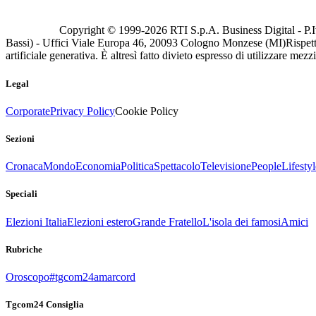
Copyright © 1999-
2026
RTI S.p.A. Business Digital - P.I
Bassi) - Uffici Viale Europa 46, 20093 Cologno Monzese (MI)
Rispett
artificiale generativa. È altresì fatto divieto espresso di utilizzare mez
Legal
Corporate
Privacy Policy
Cookie Policy
Sezioni
Cronaca
Mondo
Economia
Politica
Spettacolo
Televisione
People
Lifestyl
Speciali
Elezioni Italia
Elezioni estero
Grande Fratello
L'isola dei famosi
Amici
Rubriche
Oroscopo
#tgcom24amarcord
Tgcom24 Consiglia