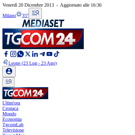
Venerdì 20 Dicembre 2013
-
Aggiornato alle
16:36
Milano
35°
Leone
(23 Lug - 23 Ago)
Ultim'ora
Cronaca
Mondo
Economia
TgcomLab
Televisione