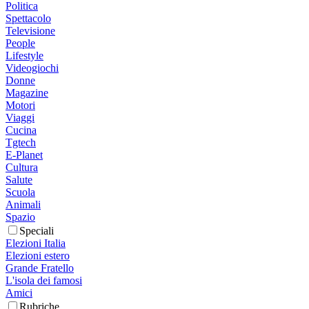
Politica
Spettacolo
Televisione
People
Lifestyle
Videogiochi
Donne
Magazine
Motori
Viaggi
Cucina
Tgtech
E-Planet
Cultura
Salute
Scuola
Animali
Spazio
Speciali
Elezioni Italia
Elezioni estero
Grande Fratello
L'isola dei famosi
Amici
Rubriche