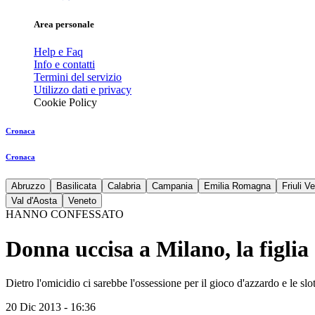
Area personale
Help e Faq
Info e contatti
Termini del servizio
Utilizzo dati e privacy
Cookie Policy
Cronaca
Cronaca
Abruzzo
Basilicata
Calabria
Campania
Emilia Romagna
Friuli V
Val d'Aosta
Veneto
HANNO CONFESSATO
Donna uccisa a Milano, la figlia
Dietro l'omicidio ci sarebbe l'ossessione per il gioco d'azzardo e le slo
20 Dic 2013 - 16:36