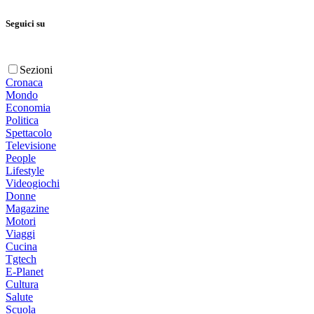
Seguici su
Sezioni
Cronaca
Mondo
Economia
Politica
Spettacolo
Televisione
People
Lifestyle
Videogiochi
Donne
Magazine
Motori
Viaggi
Cucina
Tgtech
E-Planet
Cultura
Salute
Scuola