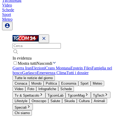
TgcomMag
Video
Schede
Sport
Meteo
In evidenza
Mostra tutti
Nascondi
Guerra Iran
Elezioni
Crans Montana
Epstein Files
Famiglia nel
bosco
Garlasco
Emergenza Clima
Tutti i dossier
Tutte le notizie del giorno
Cronaca
Mondo
Politica
Economia
Sport
Meteo
Video
Foto
Infografiche
Schede
Tv & Spettacolo
TgcomLab
TgcomMag
TgTech
Lifestyle
Oroscopo
Salute
Skuola
Cultura
Animali
Speciali
Chi siamo