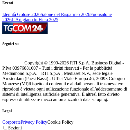
Eventi
Identità Golose 2026
Salone del Risparmio 2026
Fuorisalone
2026
L'Artigiano in Fiera 2025
Seguici su
Copyright © 1999-
2026
RTI S.p.A. Business Digital -
P.Iva 03976881007 - Tutti i diritti riservati - Per la pubblicità
Mediamond S.p.A. - RTI S.p.A., Mediaset N.V., sede legale
Amsterdam (Paesi Bassi) - Uffici Viale Europa 46, 20093 Cologno
Monzese (MI)
Rispetto ai contenuti e ai dati personali trasmessi e/o
riprodotti è vietata ogni utilizzazione funzionale all’addestramento di
sistemi di intelligenza artificiale generativa. È altresì fatto divieto
espresso di utilizzare mezzi automatizzati di data scraping.
Legal
Corporate
Privacy Policy
Cookie Policy
Sezioni