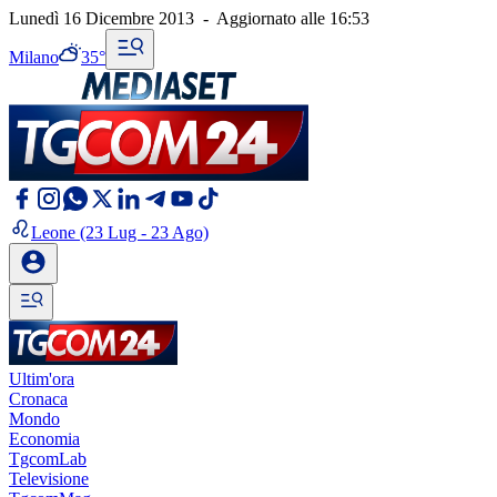
Lunedì 16 Dicembre 2013
-
Aggiornato alle
16:53
Milano
35°
Leone
(23 Lug - 23 Ago)
Ultim'ora
Cronaca
Mondo
Economia
TgcomLab
Televisione