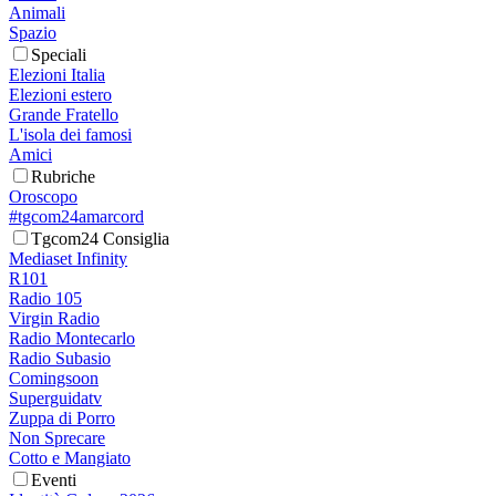
Animali
Spazio
Speciali
Elezioni Italia
Elezioni estero
Grande Fratello
L'isola dei famosi
Amici
Rubriche
Oroscopo
#tgcom24amarcord
Tgcom24 Consiglia
Mediaset Infinity
R101
Radio 105
Virgin Radio
Radio Montecarlo
Radio Subasio
Comingsoon
Superguidatv
Zuppa di Porro
Non Sprecare
Cotto e Mangiato
Eventi