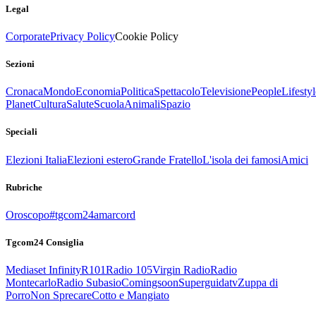
Legal
Corporate
Privacy Policy
Cookie Policy
Sezioni
Cronaca
Mondo
Economia
Politica
Spettacolo
Televisione
People
Lifestyl
Planet
Cultura
Salute
Scuola
Animali
Spazio
Speciali
Elezioni Italia
Elezioni estero
Grande Fratello
L'isola dei famosi
Amici
Rubriche
Oroscopo
#tgcom24amarcord
Tgcom24 Consiglia
Mediaset Infinity
R101
Radio 105
Virgin Radio
Radio
Montecarlo
Radio Subasio
Comingsoon
Superguidatv
Zuppa di
Porro
Non Sprecare
Cotto e Mangiato