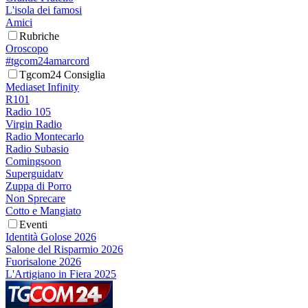
L'isola dei famosi
Amici
Rubriche
Oroscopo
#tgcom24amarcord
Tgcom24 Consiglia
Mediaset Infinity
R101
Radio 105
Virgin Radio
Radio Montecarlo
Radio Subasio
Comingsoon
Superguidatv
Zuppa di Porro
Non Sprecare
Cotto e Mangiato
Eventi
Identità Golose 2026
Salone del Risparmio 2026
Fuorisalone 2026
L'Artigiano in Fiera 2025