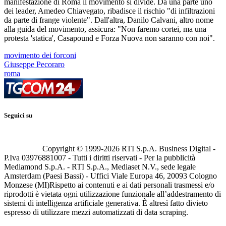
manifestazione di Roma il movimento si divide. Da una parte uno
dei leader, Amedeo Chiavegato, ribadisce il rischio "di infiltrazioni
da parte di frange violente". Dall'altra, Danilo Calvani, altro nome
alla guida del movimento, assicura: "Non faremo cortei, ma una
protesta 'statica', Casapound e Forza Nuova non saranno con noi".
movimento dei forconi
Giuseppe Pecoraro
roma
Seguici su
Copyright © 1999-
2026
RTI S.p.A. Business Digital -
P.Iva 03976881007 - Tutti i diritti riservati - Per la pubblicità
Mediamond S.p.A. - RTI S.p.A., Mediaset N.V., sede legale
Amsterdam (Paesi Bassi) - Uffici Viale Europa 46, 20093 Cologno
Monzese (MI)
Rispetto ai contenuti e ai dati personali trasmessi e/o
riprodotti è vietata ogni utilizzazione funzionale all’addestramento di
sistemi di intelligenza artificiale generativa. È altresì fatto divieto
espresso di utilizzare mezzi automatizzati di data scraping.