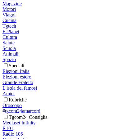
Magazine
Motori
Viaggi
Cucina
Tgtech
E-Planet
Cultura
Salute
Scuola
Animali
Spazio
Speciali
Elezioni Italia
Elezioni estero
Grande Fratello
L'isola dei famosi
Amici
Rubriche
Oroscopo
#tgcom24amarcord
Tgcom24 Consiglia
Mediaset Infinity
R101
Radio 105