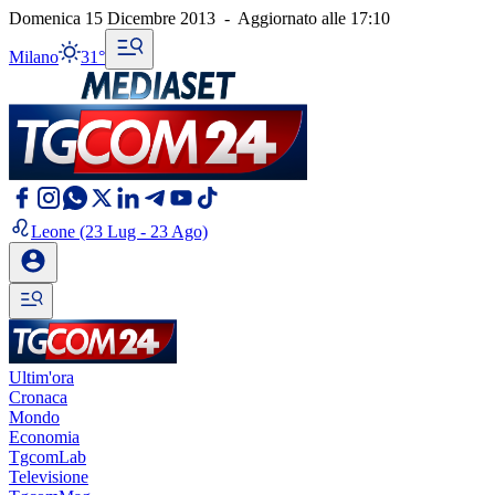
Domenica 15 Dicembre 2013
-
Aggiornato alle
17:10
Milano
31°
Leone
(23 Lug - 23 Ago)
Ultim'ora
Cronaca
Mondo
Economia
TgcomLab
Televisione