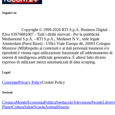
Seguici su
Copyright © 1999-
2026
RTI S.p.A. Business Digital -
P.Iva 03976881007 - Tutti i diritti riservati - Per la pubblicità
Mediamond S.p.A. - RTI S.p.A., Mediaset N.V., sede legale
Amsterdam (Paesi Bassi) - Uffici Viale Europa 46, 20093 Cologno
Monzese (MI)
Rispetto ai contenuti e ai dati personali trasmessi e/o
riprodotti è vietata ogni utilizzazione funzionale all’addestramento di
sistemi di intelligenza artificiale generativa. È altresì fatto divieto
espresso di utilizzare mezzi automatizzati di data scraping.
Legal
Corporate
Privacy Policy
Cookie Policy
Sezioni
Cronaca
Mondo
Economia
Politica
Spettacolo
Televisione
People
Lifestyl
Planet
Cultura
Salute
Scuola
Animali
Spazio