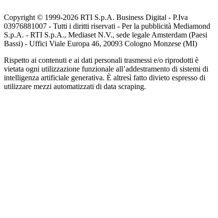
Copyright © 1999-
2026
RTI S.p.A. Business Digital - P.Iva
03976881007 - Tutti i diritti riservati - Per la pubblicità Mediamond
S.p.A. - RTI S.p.A., Mediaset N.V., sede legale Amsterdam (Paesi
Bassi) - Uffici Viale Europa 46, 20093 Cologno Monzese (MI)
Rispetto ai contenuti e ai dati personali trasmessi e/o riprodotti è
vietata ogni utilizzazione funzionale all’addestramento di sistemi di
intelligenza artificiale generativa. È altresì fatto divieto espresso di
utilizzare mezzi automatizzati di data scraping.