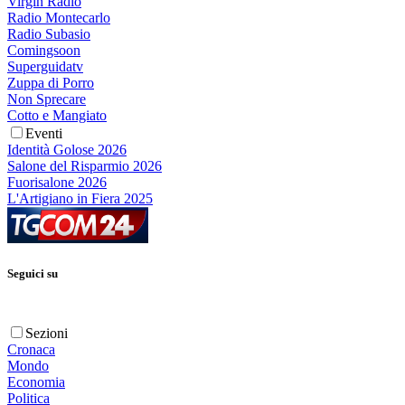
Virgin Radio
Radio Montecarlo
Radio Subasio
Comingsoon
Superguidatv
Zuppa di Porro
Non Sprecare
Cotto e Mangiato
Eventi
Identità Golose 2026
Salone del Risparmio 2026
Fuorisalone 2026
L'Artigiano in Fiera 2025
Seguici su
Sezioni
Cronaca
Mondo
Economia
Politica