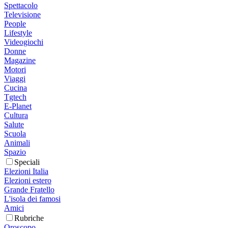
Spettacolo
Televisione
People
Lifestyle
Videogiochi
Donne
Magazine
Motori
Viaggi
Cucina
Tgtech
E-Planet
Cultura
Salute
Scuola
Animali
Spazio
Speciali
Elezioni Italia
Elezioni estero
Grande Fratello
L'isola dei famosi
Amici
Rubriche
Oroscopo