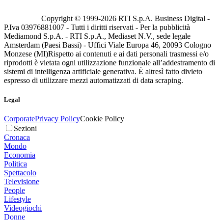
Copyright © 1999-
2026
RTI S.p.A. Business Digital -
P.Iva 03976881007 - Tutti i diritti riservati - Per la pubblicità
Mediamond S.p.A. - RTI S.p.A., Mediaset N.V., sede legale
Amsterdam (Paesi Bassi) - Uffici Viale Europa 46, 20093 Cologno
Monzese (MI)
Rispetto ai contenuti e ai dati personali trasmessi e/o
riprodotti è vietata ogni utilizzazione funzionale all’addestramento di
sistemi di intelligenza artificiale generativa. È altresì fatto divieto
espresso di utilizzare mezzi automatizzati di data scraping.
Legal
Corporate
Privacy Policy
Cookie Policy
Sezioni
Cronaca
Mondo
Economia
Politica
Spettacolo
Televisione
People
Lifestyle
Videogiochi
Donne