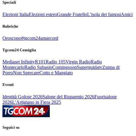
Speciali
Elezioni Italia
Elezioni estero
Grande Fratello
L'isola dei famosi
Amici
Rubriche
Oroscopo
#tgcom24amarcord
Tgcom24 Consiglia
Mediaset Infinity
R101
Radio 105
Virgin Radio
Radio
Montecarlo
Radio Subasio
Comingsoon
Superguidatv
Zuppa di
Porro
Non Sprecare
Cotto e Mangiato
Eventi
Identità Golose 2026
Salone del Risparmio 2026
Fuorisalone
2026
L'Artigiano in Fiera 2025
Seguici su