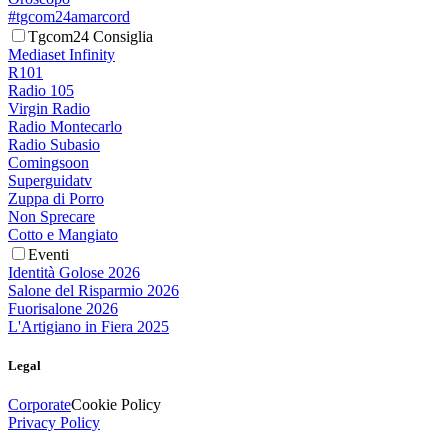
#tgcom24amarcord
Tgcom24 Consiglia
Mediaset Infinity
R101
Radio 105
Virgin Radio
Radio Montecarlo
Radio Subasio
Comingsoon
Superguidatv
Zuppa di Porro
Non Sprecare
Cotto e Mangiato
Eventi
Identità Golose 2026
Salone del Risparmio 2026
Fuorisalone 2026
L'Artigiano in Fiera 2025
Legal
Corporate
Cookie Policy
Privacy Policy