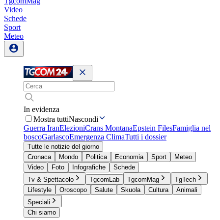
TgcomMag
Video
Schede
Sport
Meteo
In evidenza
Mostra tutti
Nascondi
Guerra Iran
Elezioni
Crans Montana
Epstein Files
Famiglia nel
bosco
Garlasco
Emergenza Clima
Tutti i dossier
Tutte le notizie del giorno
Cronaca
Mondo
Politica
Economia
Sport
Meteo
Video
Foto
Infografiche
Schede
Tv & Spettacolo
TgcomLab
TgcomMag
TgTech
Lifestyle
Oroscopo
Salute
Skuola
Cultura
Animali
Speciali
Chi siamo