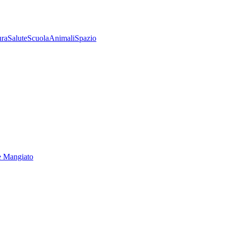
ura
Salute
Scuola
Animali
Spazio
e Mangiato