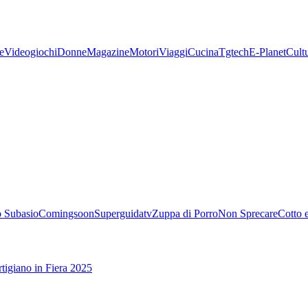
e
Videogiochi
Donne
Magazine
Motori
Viaggi
Cucina
Tgtech
E-Planet
Cult
 Subasio
Comingsoon
Superguidatv
Zuppa di Porro
Non Sprecare
Cotto 
tigiano in Fiera 2025