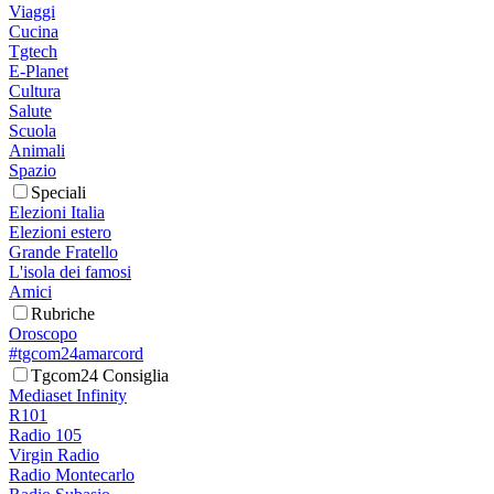
Viaggi
Cucina
Tgtech
E-Planet
Cultura
Salute
Scuola
Animali
Spazio
Speciali
Elezioni Italia
Elezioni estero
Grande Fratello
L'isola dei famosi
Amici
Rubriche
Oroscopo
#tgcom24amarcord
Tgcom24 Consiglia
Mediaset Infinity
R101
Radio 105
Virgin Radio
Radio Montecarlo