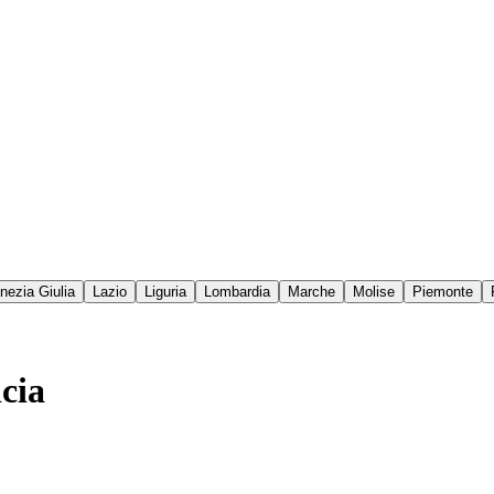
enezia Giulia
Lazio
Liguria
Lombardia
Marche
Molise
Piemonte
cia