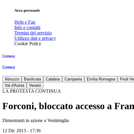
Area personale
Help e Faq
Info e contatti
Termini del servizio
Utilizzo dati e privacy
Cookie Policy
Cronaca
Cronaca
Abruzzo
Basilicata
Calabria
Campania
Emilia Romagna
Friuli V
Val d'Aosta
Veneto
LA PROTESTA CONTINUA
Forconi, bloccato accesso a Fran
Dimostranti in azione a Ventimiglia
12 Dic 2013 - 17:36