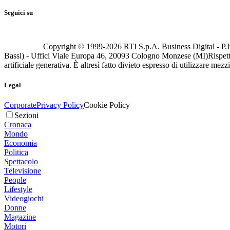
Seguici su
Copyright © 1999-
2026
RTI S.p.A. Business Digital - P.I
Bassi) - Uffici Viale Europa 46, 20093 Cologno Monzese (MI)
Rispett
artificiale generativa. È altresì fatto divieto espresso di utilizzare mez
Legal
Corporate
Privacy Policy
Cookie Policy
Sezioni
Cronaca
Mondo
Economia
Politica
Spettacolo
Televisione
People
Lifestyle
Videogiochi
Donne
Magazine
Motori