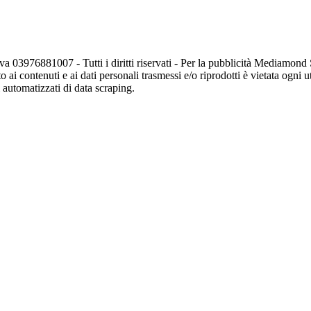
va 03976881007 - Tutti i diritti riservati - Per la pubblicità Mediamon
o ai contenuti e ai dati personali trasmessi e/o riprodotti è vietata ogni 
zi automatizzati di data scraping.