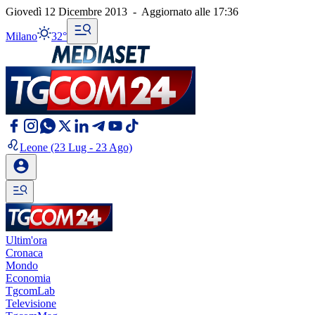
Giovedì 12 Dicembre 2013
-
Aggiornato alle
17:36
Milano
32°
Leone
(23 Lug - 23 Ago)
Ultim'ora
Cronaca
Mondo
Economia
TgcomLab
Televisione