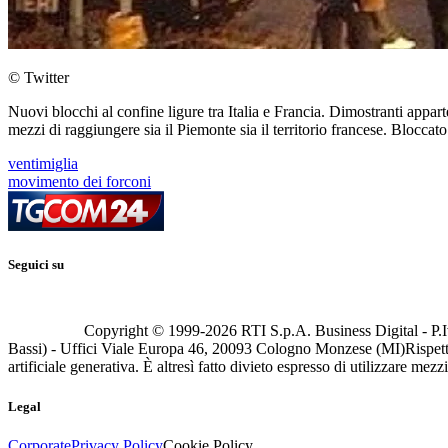
© Twitter
Nuovi blocchi al confine ligure tra Italia e Francia. Dimostranti appa
mezzi di raggiungere sia il Piemonte sia il territorio francese. Bloccato 
ventimiglia
movimento dei forconi
Seguici su
Copyright © 1999-
2026
RTI S.p.A. Business Digital - P.I
Bassi) - Uffici Viale Europa 46, 20093 Cologno Monzese (MI)
Rispett
artificiale generativa. È altresì fatto divieto espresso di utilizzare mez
Legal
Corporate
Privacy Policy
Cookie Policy