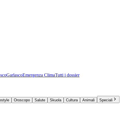
osco
Garlasco
Emergenza Clima
Tutti i dossier
estyle
Oroscopo
Salute
Skuola
Cultura
Animali
Speciali