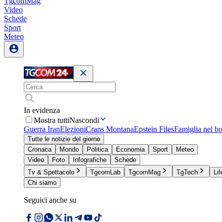
TgcomMag
Video
Schede
Sport
Meteo
In evidenza
Mostra tutti
Nascondi
Guerra Iran
Elezioni
Crans Montana
Epstein Files
Famiglia nel b
Tutte le notizie del giorno
Cronaca
Mondo
Politica
Economia
Sport
Meteo
Video
Foto
Infografiche
Schede
Tv & Spettacolo
TgcomLab
TgcomMag
TgTech
Lif
Chi siamo
Seguici anche su