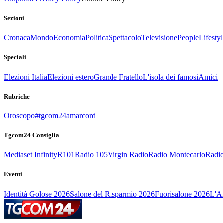
Sezioni
Cronaca
Mondo
Economia
Politica
Spettacolo
Televisione
People
Lifestyl
Speciali
Elezioni Italia
Elezioni estero
Grande Fratello
L'isola dei famosi
Amici
Rubriche
Oroscopo
#tgcom24amarcord
Tgcom24 Consiglia
Mediaset Infinity
R101
Radio 105
Virgin Radio
Radio Montecarlo
Radio
Eventi
Identità Golose 2026
Salone del Risparmio 2026
Fuorisalone 2026
L'Ar