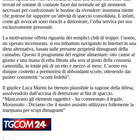
trovati né somme di contante fuori dal normale né gli strumenti
necessari per confezionare le bustine da rivendere: insomma niente
che potesse far supporre un’attività di spaccio consolidata. E infatti,
come gli avvocati sono riusciti a dimostrare, l’erba serviva per uso
esclusivamente personale.
La motivazione offerta riguarda dei semplici chili di troppo: l’uomo,
un operaio incensurato, si era imbattuto navigando in Internet in una
dieta alternativa, basata sulle presunte proprietà dimagranti della
cannabis. Questo il programma del regime alimentare: otto canne al
giorno e una tisana di erba filtrata alla sera al posto della consueta
camomilla, in totale più di un etto e mezzo al mese. L’uomo era
dunque costretto a premunirsi di abbondanti scorte, ottenendo dai
pusher consistenti “sconti fedeltà”.
Il giudice Luca Marini ha ritenuto plausibile la ragione della difesa,
assolvendolo dall’accusa di detenzione ai fini di spaccio.
“Mancavano gli elementi oggettivi – ha commentato il legale,
Morassutto - Diciamo che il nostro assistito utilizzava follemente la
marijuana per scopi dimagranti”