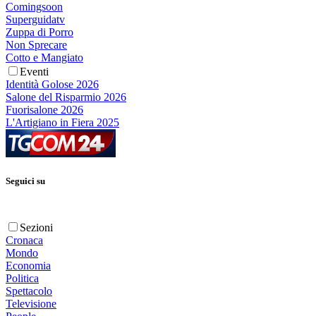
Comingsoon
Superguidatv
Zuppa di Porro
Non Sprecare
Cotto e Mangiato
Eventi
Identità Golose 2026
Salone del Risparmio 2026
Fuorisalone 2026
L'Artigiano in Fiera 2025
Seguici su
Sezioni
Cronaca
Mondo
Economia
Politica
Spettacolo
Televisione