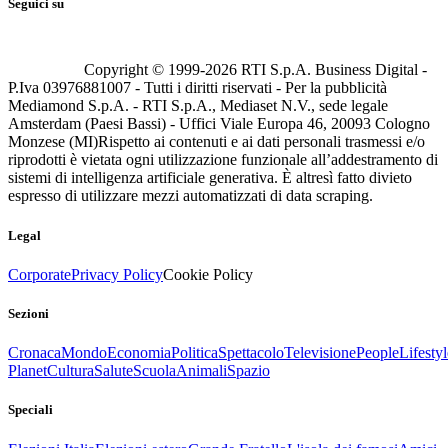
Seguici su
Copyright © 1999-
2026
RTI S.p.A. Business Digital -
P.Iva 03976881007 - Tutti i diritti riservati - Per la pubblicità
Mediamond S.p.A. - RTI S.p.A., Mediaset N.V., sede legale
Amsterdam (Paesi Bassi) - Uffici Viale Europa 46, 20093 Cologno
Monzese (MI)
Rispetto ai contenuti e ai dati personali trasmessi e/o
riprodotti è vietata ogni utilizzazione funzionale all’addestramento di
sistemi di intelligenza artificiale generativa. È altresì fatto divieto
espresso di utilizzare mezzi automatizzati di data scraping.
Legal
Corporate
Privacy Policy
Cookie Policy
Sezioni
Cronaca
Mondo
Economia
Politica
Spettacolo
Televisione
People
Lifestyl
Planet
Cultura
Salute
Scuola
Animali
Spazio
Speciali