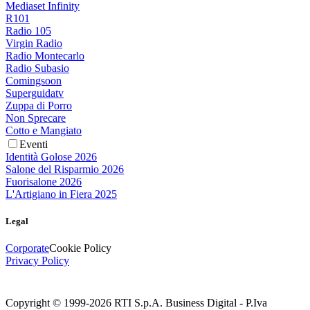
Mediaset Infinity
R101
Radio 105
Virgin Radio
Radio Montecarlo
Radio Subasio
Comingsoon
Superguidatv
Zuppa di Porro
Non Sprecare
Cotto e Mangiato
Eventi
Identità Golose 2026
Salone del Risparmio 2026
Fuorisalone 2026
L'Artigiano in Fiera 2025
Legal
Corporate
Cookie Policy
Privacy Policy
Copyright © 1999-
2026
RTI S.p.A. Business Digital - P.Iva