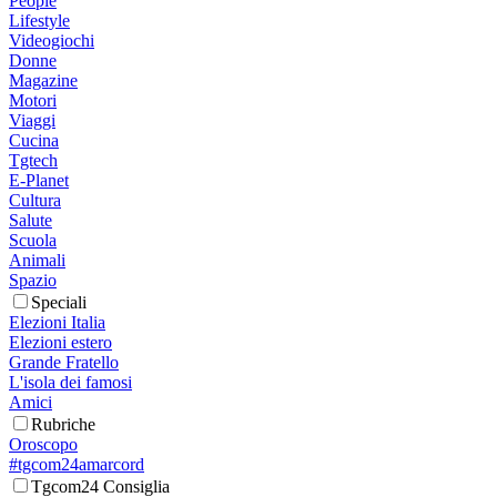
People
Lifestyle
Videogiochi
Donne
Magazine
Motori
Viaggi
Cucina
Tgtech
E-Planet
Cultura
Salute
Scuola
Animali
Spazio
Speciali
Elezioni Italia
Elezioni estero
Grande Fratello
L'isola dei famosi
Amici
Rubriche
Oroscopo
#tgcom24amarcord
Tgcom24 Consiglia