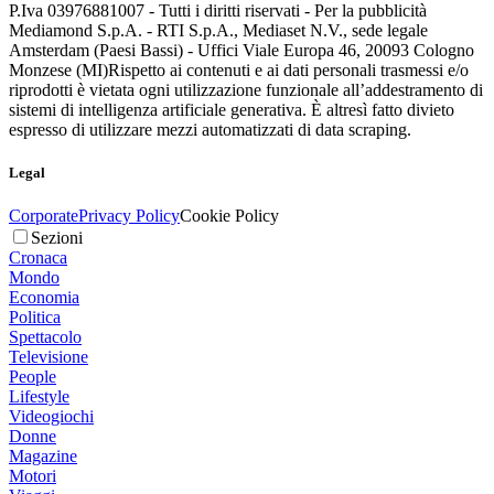
P.Iva 03976881007 - Tutti i diritti riservati - Per la pubblicità
Mediamond S.p.A. - RTI S.p.A., Mediaset N.V., sede legale
Amsterdam (Paesi Bassi) - Uffici Viale Europa 46, 20093 Cologno
Monzese (MI)
Rispetto ai contenuti e ai dati personali trasmessi e/o
riprodotti è vietata ogni utilizzazione funzionale all’addestramento di
sistemi di intelligenza artificiale generativa. È altresì fatto divieto
espresso di utilizzare mezzi automatizzati di data scraping.
Legal
Corporate
Privacy Policy
Cookie Policy
Sezioni
Cronaca
Mondo
Economia
Politica
Spettacolo
Televisione
People
Lifestyle
Videogiochi
Donne
Magazine
Motori