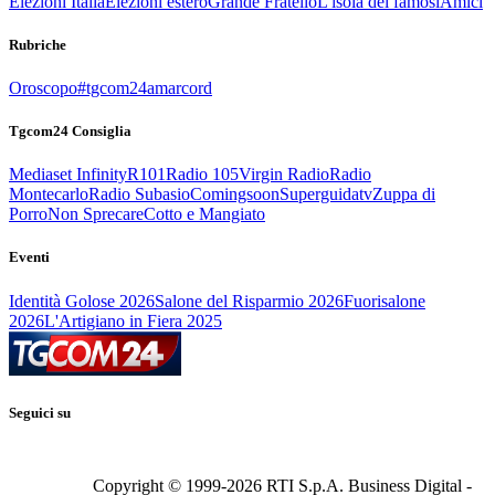
Elezioni Italia
Elezioni estero
Grande Fratello
L'isola dei famosi
Amici
Rubriche
Oroscopo
#tgcom24amarcord
Tgcom24 Consiglia
Mediaset Infinity
R101
Radio 105
Virgin Radio
Radio
Montecarlo
Radio Subasio
Comingsoon
Superguidatv
Zuppa di
Porro
Non Sprecare
Cotto e Mangiato
Eventi
Identità Golose 2026
Salone del Risparmio 2026
Fuorisalone
2026
L'Artigiano in Fiera 2025
Seguici su
Copyright © 1999-
2026
RTI S.p.A. Business Digital -