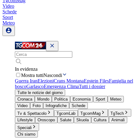
TgcomMag
Video
Schede
Sport
Meteo
In evidenza
Mostra tutti
Nascondi
Guerra Iran
Elezioni
Crans Montana
Epstein Files
Famiglia nel
bosco
Garlasco
Emergenza Clima
Tutti i dossier
Tutte le notizie del giorno
Cronaca
Mondo
Politica
Economia
Sport
Meteo
Video
Foto
Infografiche
Schede
Tv & Spettacolo
TgcomLab
TgcomMag
TgTech
Lifestyle
Oroscopo
Salute
Skuola
Cultura
Animali
Speciali
Chi siamo