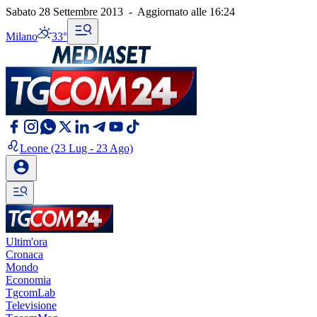
Sabato 28 Settembre 2013
-
Aggiornato alle
16:24
Milano
33°
Leone
(23 Lug - 23 Ago)
Ultim'ora
Cronaca
Mondo
Economia
TgcomLab
Televisione