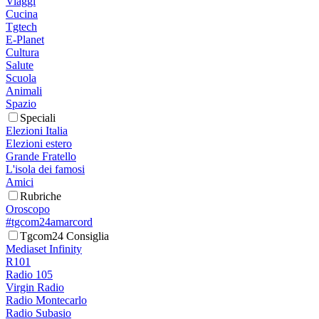
Viaggi
Cucina
Tgtech
E-Planet
Cultura
Salute
Scuola
Animali
Spazio
Speciali
Elezioni Italia
Elezioni estero
Grande Fratello
L'isola dei famosi
Amici
Rubriche
Oroscopo
#tgcom24amarcord
Tgcom24 Consiglia
Mediaset Infinity
R101
Radio 105
Virgin Radio
Radio Montecarlo
Radio Subasio