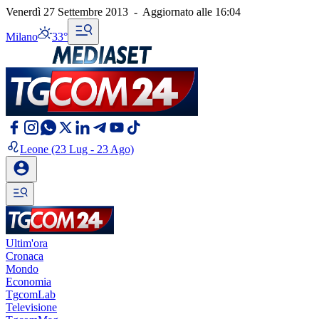
Venerdì 27 Settembre 2013
-
Aggiornato alle
16:04
Milano
33°
Leone
(23 Lug - 23 Ago)
Ultim'ora
Cronaca
Mondo
Economia
TgcomLab
Televisione