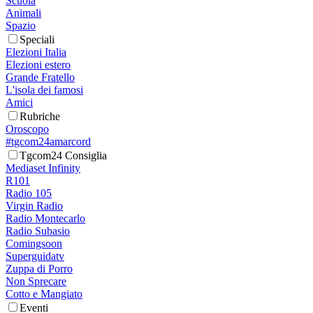
Scuola
Animali
Spazio
Speciali
Elezioni Italia
Elezioni estero
Grande Fratello
L'isola dei famosi
Amici
Rubriche
Oroscopo
#tgcom24amarcord
Tgcom24 Consiglia
Mediaset Infinity
R101
Radio 105
Virgin Radio
Radio Montecarlo
Radio Subasio
Comingsoon
Superguidatv
Zuppa di Porro
Non Sprecare
Cotto e Mangiato
Eventi