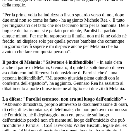
della moglie.
"Per la prima volta ha indirizzato il suo sguardo verso di noi, dopo
due anni non so come ha fatto - ha aggiunto Michele Rea -. Il tutto
per ringraziarci del fatto che noi facciamo tutto per la bambina. Delle
bugie e dei trans non si è parlato per niente, Parolisi ha parlato
cinque minuti. Per me lui rappresenta il nulla, non mi fa né caldo né
freddo, mi dispiace solo per quella povera bambina che comunque
un giorno dovrà sapere e mi dispiace anche per Melania che ha
avuto a che fare con questa persona".
Il padre di Melania: "Salvatore è indifendibile"
- In aula c'era
anche il padre di Melania, Gennaro, il quale ha sottolineato di aver
ascoltato con indifferenza la deposizione di Parolisi che è "una
persona indifendibile". "Mi aspetto giustizia piena quindi con la
conferma dell'ergastolo", ha aggiunto. Gennaro Rea ha assistito al
dibattimento a porte chiuse insieme al figlio e ai due zii di Melania.
La difesa: "Parolisi estraneo, non era sul luogo dell'omicidio"
-
"Abbiamo dimostrato, proprio attraverso la documentazione di orari,
di celle, di testimonianze, di telefonate, che non può aver commesso
né l'omicidio, né il depistaggio, non era presente sul luogo
dell'omicidio perché non c'è niente sul luogo dell'omicidio che può
ricondurre a Parolisi". Così l'avvocato Walter Biscotti, legale dell'ex
militare. "Abbiamo dimostrato documentalmente - ha aggiunto il