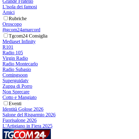
Grande Fratello
L'isola dei famosi
Amici
Rubriche
Oroscopo
#tgcom24amarcord
Tgcom24 Consiglia
Mediaset Infinity
R101
Radio 105
Virgin Radio
Radio Montecarlo
Radio Subasio
Comingsoon
Superguidatv
Zuppa di Porro
Non Sprecare
Cotto e Mangiato
Eventi
Identità Golose 2026
Salone del Risparmio 2026
Fuorisalone 2026
L'Artigiano in Fiera 2025