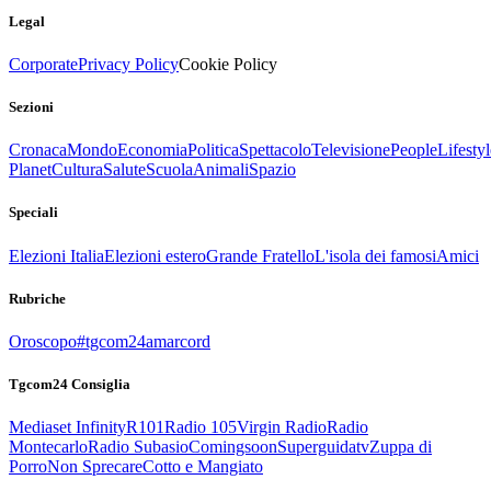
Legal
Corporate
Privacy Policy
Cookie Policy
Sezioni
Cronaca
Mondo
Economia
Politica
Spettacolo
Televisione
People
Lifestyl
Planet
Cultura
Salute
Scuola
Animali
Spazio
Speciali
Elezioni Italia
Elezioni estero
Grande Fratello
L'isola dei famosi
Amici
Rubriche
Oroscopo
#tgcom24amarcord
Tgcom24 Consiglia
Mediaset Infinity
R101
Radio 105
Virgin Radio
Radio
Montecarlo
Radio Subasio
Comingsoon
Superguidatv
Zuppa di
Porro
Non Sprecare
Cotto e Mangiato