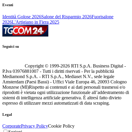
Eventi
Identità Golose 2026
Salone del Risparmio 2026
Fuorisalone
2026
L'Artigiano in Fiera 2025
Seguici su
Copyright © 1999-
2026
RTI S.p.A. Business Digital -
P.Iva 03976881007 - Tutti i diritti riservati - Per la pubblicità
Mediamond S.p.A. - RTI S.p.A., Mediaset N.V., sede legale
Amsterdam (Paesi Bassi) - Uffici Viale Europa 46, 20093 Cologno
Monzese (MI)
Rispetto ai contenuti e ai dati personali trasmessi e/o
riprodotti è vietata ogni utilizzazione funzionale all’addestramento di
sistemi di intelligenza artificiale generativa. È altresì fatto divieto
espresso di utilizzare mezzi automatizzati di data scraping.
Legal
Corporate
Privacy Policy
Cookie Policy
Sezioni