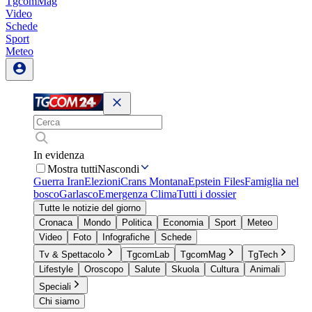
TgcomMag
Video
Schede
Sport
Meteo
In evidenza
Mostra tutti
Nascondi
Guerra Iran
Elezioni
Crans Montana
Epstein Files
Famiglia nel
bosco
Garlasco
Emergenza Clima
Tutti i dossier
Tutte le notizie del giorno
Cronaca
Mondo
Politica
Economia
Sport
Meteo
Video
Foto
Infografiche
Schede
Tv & Spettacolo
TgcomLab
TgcomMag
TgTech
Lifestyle
Oroscopo
Salute
Skuola
Cultura
Animali
Speciali
Chi siamo