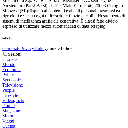
Mediamond S.p.A. - RTI S.p.A., Mediaset N.V., sede legale
Amsterdam (Paesi Bassi) - Uffici Viale Europa 46, 20093 Cologno
Monzese (MI)
Rispetto ai contenuti e ai dati personali trasmessi e/o
riprodotti è vietata ogni utilizzazione funzionale all’addestramento di
sistemi di intelligenza artificiale generativa. È altresì fatto divieto
espresso di utilizzare mezzi automatizzati di data scraping.
Legal
Corporate
Privacy Policy
Cookie Policy
Sezioni
Cronaca
Mondo
Economia
Politica
Spettacolo
Televisione
People
Lifestyle
Videogiochi
Donne
Magazine
Motori
Viaggi
Cucina