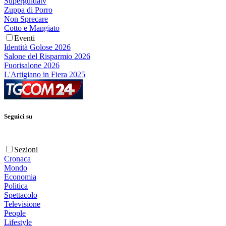
Superguidatv
Zuppa di Porro
Non Sprecare
Cotto e Mangiato
Eventi
Identità Golose 2026
Salone del Risparmio 2026
Fuorisalone 2026
L'Artigiano in Fiera 2025
Seguici su
Sezioni
Cronaca
Mondo
Economia
Politica
Spettacolo
Televisione
People
Lifestyle