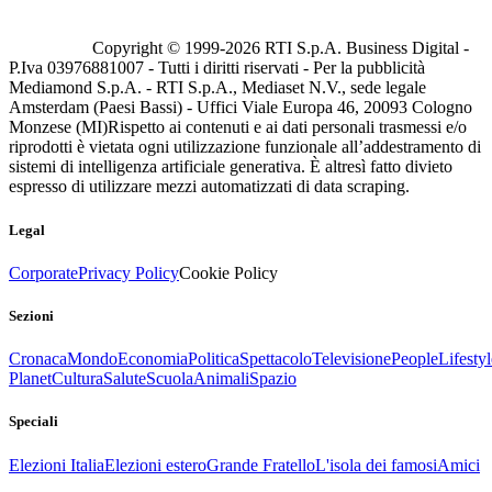
Copyright © 1999-
2026
RTI S.p.A. Business Digital -
P.Iva 03976881007 - Tutti i diritti riservati - Per la pubblicità
Mediamond S.p.A. - RTI S.p.A., Mediaset N.V., sede legale
Amsterdam (Paesi Bassi) - Uffici Viale Europa 46, 20093 Cologno
Monzese (MI)
Rispetto ai contenuti e ai dati personali trasmessi e/o
riprodotti è vietata ogni utilizzazione funzionale all’addestramento di
sistemi di intelligenza artificiale generativa. È altresì fatto divieto
espresso di utilizzare mezzi automatizzati di data scraping.
Legal
Corporate
Privacy Policy
Cookie Policy
Sezioni
Cronaca
Mondo
Economia
Politica
Spettacolo
Televisione
People
Lifestyl
Planet
Cultura
Salute
Scuola
Animali
Spazio
Speciali
Elezioni Italia
Elezioni estero
Grande Fratello
L'isola dei famosi
Amici