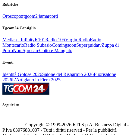
Rubriche
Oroscopo
#tgcom24amarcord
Tgcom24 Consiglia
Mediaset Infinity
R101
Radio 105
Virgin Radio
Radio
Montecarlo
Radio Subasio
Comingsoon
Superguidatv
Zuppa di
Porro
Non Sprecare
Cotto e Mangiato
Eventi
Identità Golose 2026
Salone del Risparmio 2026
Fuorisalone
2026
L'Artigiano in Fiera 2025
Seguici su
Copyright © 1999-
2026
RTI S.p.A. Business Digital -
P.Iva 03976881007 - Tutti i diritti riservati - Per la pubblicità