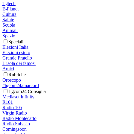
Tgtech
E-Planet
Cultura
Salute
Scuola
Animali
Spazio
Speciali
Elezioni Italia
Elezioni estero
Grande Fratello
L'isola dei famosi
Amici
Rubriche
Oroscopo
#tgcom24amarcord
Tgcom24 Consiglia
Mediaset Infinity
R101
Radio 105
Virgin Radio
Radio Montecarlo
Radio Subasio
Comingsoon