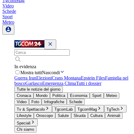
TgcomMag
Video
Schede
Sport
Meteo
In evidenza
Mostra tutti
Nascondi
Guerra Iran
Elezioni
Crans Montana
Epstein Files
Famiglia nel
bosco
Garlasco
Emergenza Clima
Tutti i dossier
Tutte le notizie del giorno
Cronaca
Mondo
Politica
Economia
Sport
Meteo
Video
Foto
Infografiche
Schede
Tv & Spettacolo
TgcomLab
TgcomMag
TgTech
Lifestyle
Oroscopo
Salute
Skuola
Cultura
Animali
Speciali
Chi siamo