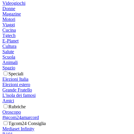
Videogiochi
Donne
Magazine
Motori
Viaggi
Cucina
Tgtech
E-Planet
Cultura
Salute
Scuola
Animali
Spazio
Speciali
Elezioni Italia
Elezioni estero
Grande Fratello
L'isola dei famosi
Amici
Rubriche
Oroscopo
#tgcom24amarcord
Tgcom24 Consiglia
Mediaset Infinity