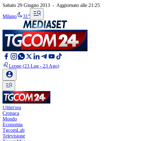
Sabato 29 Giugno 2013
-
Aggiornato alle
21:25
Milano
31°
Leone
(23 Lug - 23 Ago)
Ultim'ora
Cronaca
Mondo
Economia
TgcomLab
Televisione