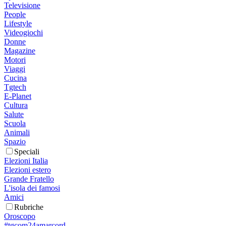
Televisione
People
Lifestyle
Videogiochi
Donne
Magazine
Motori
Viaggi
Cucina
Tgtech
E-Planet
Cultura
Salute
Scuola
Animali
Spazio
Speciali
Elezioni Italia
Elezioni estero
Grande Fratello
L'isola dei famosi
Amici
Rubriche
Oroscopo
#tgcom24amarcord