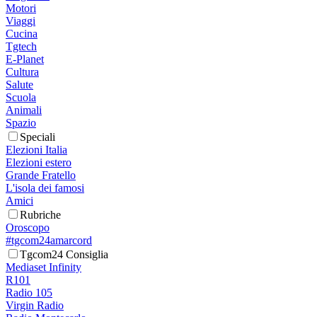
Motori
Viaggi
Cucina
Tgtech
E-Planet
Cultura
Salute
Scuola
Animali
Spazio
Speciali
Elezioni Italia
Elezioni estero
Grande Fratello
L'isola dei famosi
Amici
Rubriche
Oroscopo
#tgcom24amarcord
Tgcom24 Consiglia
Mediaset Infinity
R101
Radio 105
Virgin Radio