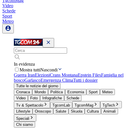
TgcomMag
Video
Schede
Sport
Meteo
In evidenza
Mostra tutti
Nascondi
Guerra Iran
Elezioni
Crans Montana
Epstein Files
Famiglia nel
bosco
Garlasco
Emergenza Clima
Tutti i dossier
Tutte le notizie del giorno
Cronaca
Mondo
Politica
Economia
Sport
Meteo
Video
Foto
Infografiche
Schede
Tv & Spettacolo
TgcomLab
TgcomMag
TgTech
Lifestyle
Oroscopo
Salute
Skuola
Cultura
Animali
Speciali
Chi siamo