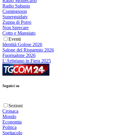
Radio Montecarlo
Radio Subasio
Comingsoon
Superguidatv
Zuppa di Porro
Non Sprecare
Cotto e Mangiato
Eventi
Identità Golose 2026
Salone del Risparmio 2026
Fuorisalone 2026
L'Artigiano in Fiera 2025
Seguici su
Sezioni
Cronaca
Mondo
Economia
Politica
Spettacolo