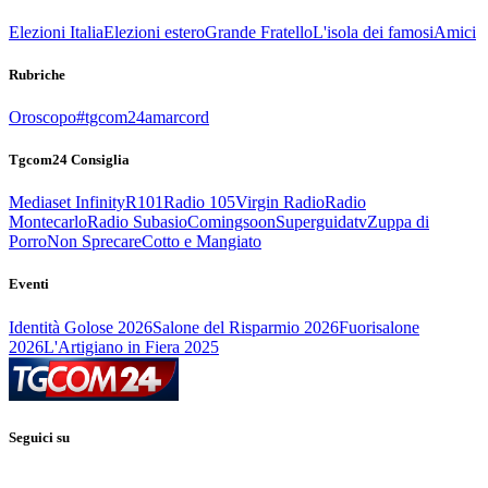
Elezioni Italia
Elezioni estero
Grande Fratello
L'isola dei famosi
Amici
Rubriche
Oroscopo
#tgcom24amarcord
Tgcom24 Consiglia
Mediaset Infinity
R101
Radio 105
Virgin Radio
Radio
Montecarlo
Radio Subasio
Comingsoon
Superguidatv
Zuppa di
Porro
Non Sprecare
Cotto e Mangiato
Eventi
Identità Golose 2026
Salone del Risparmio 2026
Fuorisalone
2026
L'Artigiano in Fiera 2025
Seguici su