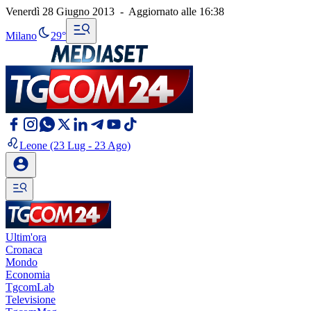
Venerdì 28 Giugno 2013
-
Aggiornato alle
16:38
Milano
29°
Leone
(23 Lug - 23 Ago)
Ultim'ora
Cronaca
Mondo
Economia
TgcomLab
Televisione