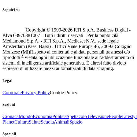
Seguici su
Copyright © 1999-
2026
RTI S.p.A. Business Digital -
P.Iva 03976881007 - Tutti i diritti riservati - Per la pubblicità
Mediamond S.p.A. - RTI S.p.A., Mediaset N.V., sede legale
Amsterdam (Paesi Bassi) - Uffici Viale Europa 46, 20093 Cologno
Monzese (MI)
Rispetto ai contenuti e ai dati personali trasmessi e/o
riprodotti è vietata ogni utilizzazione funzionale all’addestramento di
sistemi di intelligenza artificiale generativa. È altresì fatto divieto
espresso di utilizzare mezzi automatizzati di data scraping.
Legal
Corporate
Privacy Policy
Cookie Policy
Sezioni
Cronaca
Mondo
Economia
Politica
Spettacolo
Televisione
People
Lifestyl
Planet
Cultura
Salute
Scuola
Animali
Spazio
Speciali