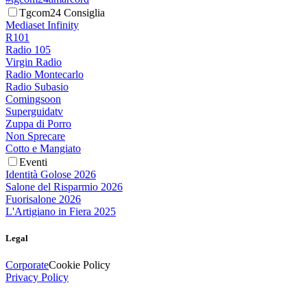
Tgcom24 Consiglia
Mediaset Infinity
R101
Radio 105
Virgin Radio
Radio Montecarlo
Radio Subasio
Comingsoon
Superguidatv
Zuppa di Porro
Non Sprecare
Cotto e Mangiato
Eventi
Identità Golose 2026
Salone del Risparmio 2026
Fuorisalone 2026
L'Artigiano in Fiera 2025
Legal
Corporate
Cookie Policy
Privacy Policy