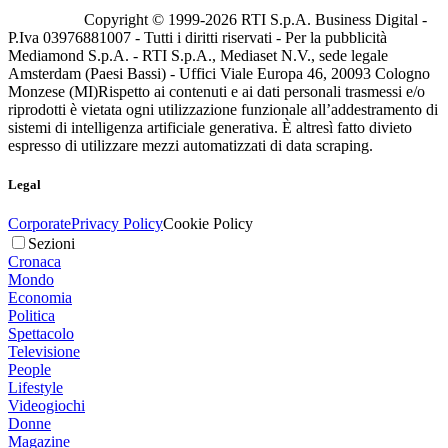
Copyright © 1999-
2026
RTI S.p.A. Business Digital -
P.Iva 03976881007 - Tutti i diritti riservati - Per la pubblicità
Mediamond S.p.A. - RTI S.p.A., Mediaset N.V., sede legale
Amsterdam (Paesi Bassi) - Uffici Viale Europa 46, 20093 Cologno
Monzese (MI)
Rispetto ai contenuti e ai dati personali trasmessi e/o
riprodotti è vietata ogni utilizzazione funzionale all’addestramento di
sistemi di intelligenza artificiale generativa. È altresì fatto divieto
espresso di utilizzare mezzi automatizzati di data scraping.
Legal
Corporate
Privacy Policy
Cookie Policy
Sezioni
Cronaca
Mondo
Economia
Politica
Spettacolo
Televisione
People
Lifestyle
Videogiochi
Donne
Magazine