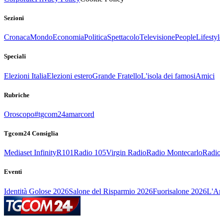
Sezioni
Cronaca
Mondo
Economia
Politica
Spettacolo
Televisione
People
Lifestyl
Speciali
Elezioni Italia
Elezioni estero
Grande Fratello
L'isola dei famosi
Amici
Rubriche
Oroscopo
#tgcom24amarcord
Tgcom24 Consiglia
Mediaset Infinity
R101
Radio 105
Virgin Radio
Radio Montecarlo
Radio
Eventi
Identità Golose 2026
Salone del Risparmio 2026
Fuorisalone 2026
L'Ar