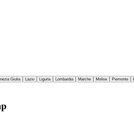
enezia Giulia
Lazio
Liguria
Lombardia
Marche
Molise
Piemonte
np