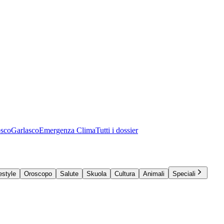
osco
Garlasco
Emergenza Clima
Tutti i dossier
estyle
Oroscopo
Salute
Skuola
Cultura
Animali
Speciali