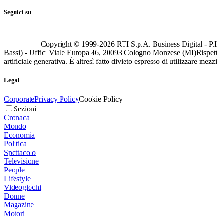
Seguici su
Copyright © 1999-
2026
RTI S.p.A. Business Digital - P.I
Bassi) - Uffici Viale Europa 46, 20093 Cologno Monzese (MI)
Rispett
artificiale generativa. È altresì fatto divieto espresso di utilizzare mez
Legal
Corporate
Privacy Policy
Cookie Policy
Sezioni
Cronaca
Mondo
Economia
Politica
Spettacolo
Televisione
People
Lifestyle
Videogiochi
Donne
Magazine
Motori