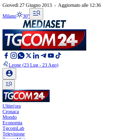
Giovedì 27 Giugno 2013
-
Aggiornato alle
12:36
Milano
30°
Leone
(23 Lug - 23 Ago)
Ultim'ora
Cronaca
Mondo
Economia
TgcomLab
Televisione