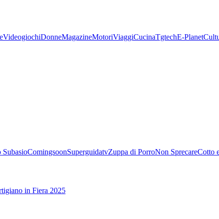
e
Videogiochi
Donne
Magazine
Motori
Viaggi
Cucina
Tgtech
E-Planet
Cult
 Subasio
Comingsoon
Superguidatv
Zuppa di Porro
Non Sprecare
Cotto 
tigiano in Fiera 2025