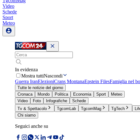
TgcomMag
Video
Schede
Sport
Meteo
In evidenza
Mostra tutti
Nascondi
Guerra Iran
Elezioni
Crans Montana
Epstein Files
Famiglia nel b
Tutte le notizie del giorno
Cronaca
Mondo
Politica
Economia
Sport
Meteo
Video
Foto
Infografiche
Schede
Tv & Spettacolo
TgcomLab
TgcomMag
TgTech
Lif
Chi siamo
Seguici anche su