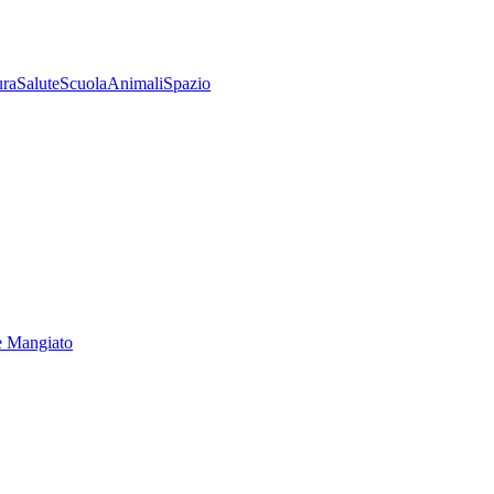
ura
Salute
Scuola
Animali
Spazio
e Mangiato