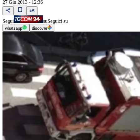
27 Giu 2013 - 12:36
Segui
su
Seguici su
whatsapp
discover