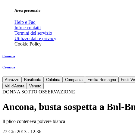
Area personale
Help e Faq
Info e contatti
Termini del servizio
Utilizzo dati e privacy
Cookie Policy
Cronaca
Cronaca
Abruzzo
Basilicata
Calabria
Campania
Emilia Romagna
Friuli V
Val d'Aosta
Veneto
DONNA SOTTO OSSERVAZIONE
Ancona, busta sospetta a Bnl-B
Il plico conteneva polvere bianca
27 Giu 2013 - 12:36