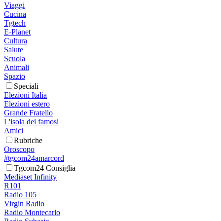
Viaggi
Cucina
Tgtech
E-Planet
Cultura
Salute
Scuola
Animali
Spazio
Speciali
Elezioni Italia
Elezioni estero
Grande Fratello
L'isola dei famosi
Amici
Rubriche
Oroscopo
#tgcom24amarcord
Tgcom24 Consiglia
Mediaset Infinity
R101
Radio 105
Virgin Radio
Radio Montecarlo