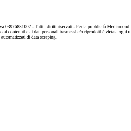
va 03976881007 - Tutti i diritti riservati - Per la pubblicità Mediamon
o ai contenuti e ai dati personali trasmessi e/o riprodotti è vietata ogni 
zi automatizzati di data scraping.