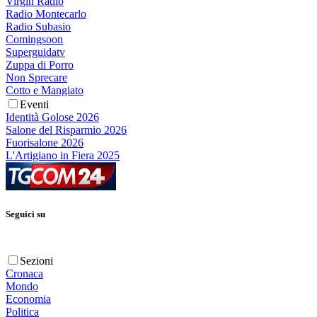
Virgin Radio
Radio Montecarlo
Radio Subasio
Comingsoon
Superguidatv
Zuppa di Porro
Non Sprecare
Cotto e Mangiato
Eventi
Identità Golose 2026
Salone del Risparmio 2026
Fuorisalone 2026
L'Artigiano in Fiera 2025
Seguici su
Sezioni
Cronaca
Mondo
Economia
Politica