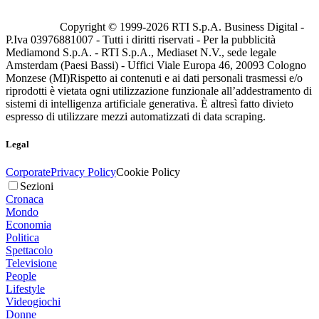
Copyright © 1999-
2026
RTI S.p.A. Business Digital -
P.Iva 03976881007 - Tutti i diritti riservati - Per la pubblicità
Mediamond S.p.A. - RTI S.p.A., Mediaset N.V., sede legale
Amsterdam (Paesi Bassi) - Uffici Viale Europa 46, 20093 Cologno
Monzese (MI)
Rispetto ai contenuti e ai dati personali trasmessi e/o
riprodotti è vietata ogni utilizzazione funzionale all’addestramento di
sistemi di intelligenza artificiale generativa. È altresì fatto divieto
espresso di utilizzare mezzi automatizzati di data scraping.
Legal
Corporate
Privacy Policy
Cookie Policy
Sezioni
Cronaca
Mondo
Economia
Politica
Spettacolo
Televisione
People
Lifestyle
Videogiochi
Donne