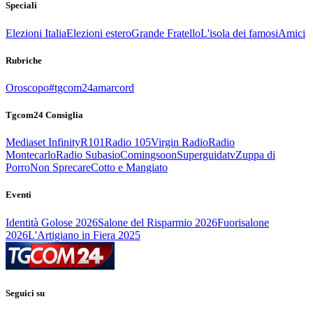
Speciali
Elezioni Italia
Elezioni estero
Grande Fratello
L'isola dei famosi
Amici
Rubriche
Oroscopo
#tgcom24amarcord
Tgcom24 Consiglia
Mediaset Infinity
R101
Radio 105
Virgin Radio
Radio
Montecarlo
Radio Subasio
Comingsoon
Superguidatv
Zuppa di
Porro
Non Sprecare
Cotto e Mangiato
Eventi
Identità Golose 2026
Salone del Risparmio 2026
Fuorisalone
2026
L'Artigiano in Fiera 2025
Seguici su