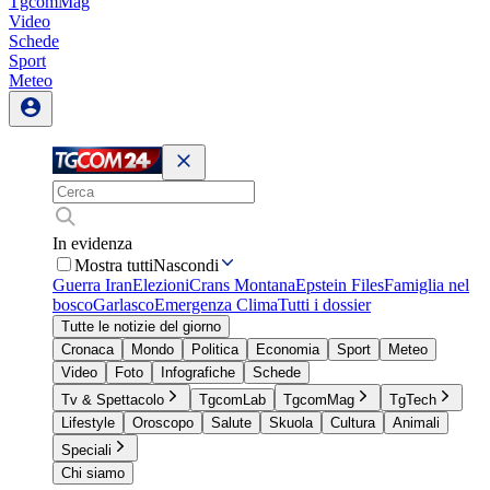
TgcomMag
Video
Schede
Sport
Meteo
In evidenza
Mostra tutti
Nascondi
Guerra Iran
Elezioni
Crans Montana
Epstein Files
Famiglia nel
bosco
Garlasco
Emergenza Clima
Tutti i dossier
Tutte le notizie del giorno
Cronaca
Mondo
Politica
Economia
Sport
Meteo
Video
Foto
Infografiche
Schede
Tv & Spettacolo
TgcomLab
TgcomMag
TgTech
Lifestyle
Oroscopo
Salute
Skuola
Cultura
Animali
Speciali
Chi siamo