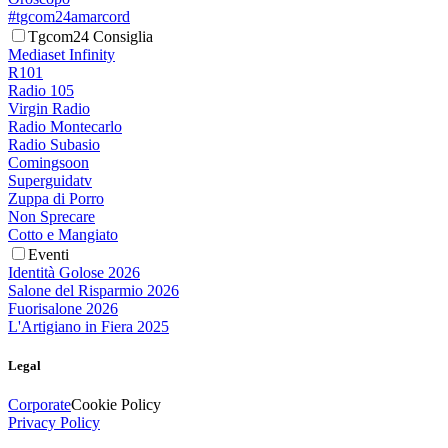
#tgcom24amarcord
Tgcom24 Consiglia
Mediaset Infinity
R101
Radio 105
Virgin Radio
Radio Montecarlo
Radio Subasio
Comingsoon
Superguidatv
Zuppa di Porro
Non Sprecare
Cotto e Mangiato
Eventi
Identità Golose 2026
Salone del Risparmio 2026
Fuorisalone 2026
L'Artigiano in Fiera 2025
Legal
Corporate
Cookie Policy
Privacy Policy