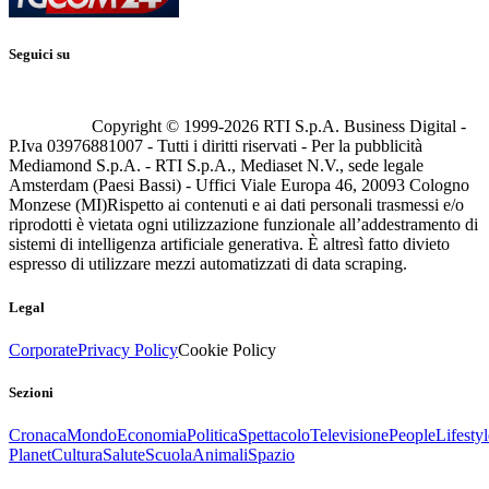
Seguici su
Copyright © 1999-
2026
RTI S.p.A. Business Digital -
P.Iva 03976881007 - Tutti i diritti riservati - Per la pubblicità
Mediamond S.p.A. - RTI S.p.A., Mediaset N.V., sede legale
Amsterdam (Paesi Bassi) - Uffici Viale Europa 46, 20093 Cologno
Monzese (MI)
Rispetto ai contenuti e ai dati personali trasmessi e/o
riprodotti è vietata ogni utilizzazione funzionale all’addestramento di
sistemi di intelligenza artificiale generativa. È altresì fatto divieto
espresso di utilizzare mezzi automatizzati di data scraping.
Legal
Corporate
Privacy Policy
Cookie Policy
Sezioni
Cronaca
Mondo
Economia
Politica
Spettacolo
Televisione
People
Lifestyl
Planet
Cultura
Salute
Scuola
Animali
Spazio