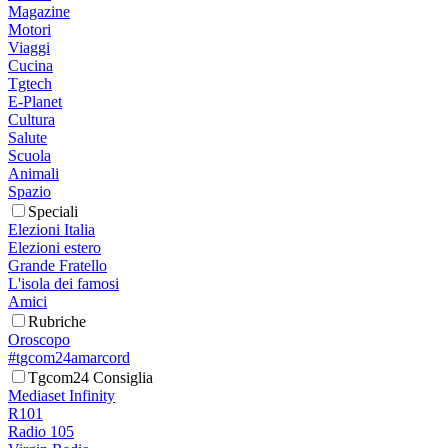
Magazine
Motori
Viaggi
Cucina
Tgtech
E-Planet
Cultura
Salute
Scuola
Animali
Spazio
Speciali
Elezioni Italia
Elezioni estero
Grande Fratello
L'isola dei famosi
Amici
Rubriche
Oroscopo
#tgcom24amarcord
Tgcom24 Consiglia
Mediaset Infinity
R101
Radio 105