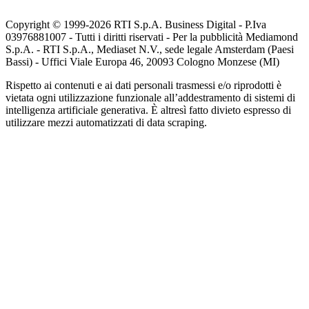
Copyright © 1999-
2026
RTI S.p.A. Business Digital - P.Iva
03976881007 - Tutti i diritti riservati - Per la pubblicità Mediamond
S.p.A. - RTI S.p.A., Mediaset N.V., sede legale Amsterdam (Paesi
Bassi) - Uffici Viale Europa 46, 20093 Cologno Monzese (MI)
Rispetto ai contenuti e ai dati personali trasmessi e/o riprodotti è
vietata ogni utilizzazione funzionale all’addestramento di sistemi di
intelligenza artificiale generativa. È altresì fatto divieto espresso di
utilizzare mezzi automatizzati di data scraping.