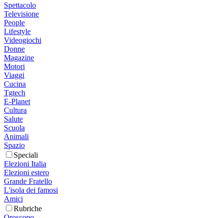
Spettacolo
Televisione
People
Lifestyle
Videogiochi
Donne
Magazine
Motori
Viaggi
Cucina
Tgtech
E-Planet
Cultura
Salute
Scuola
Animali
Spazio
Speciali
Elezioni Italia
Elezioni estero
Grande Fratello
L'isola dei famosi
Amici
Rubriche
Oroscopo