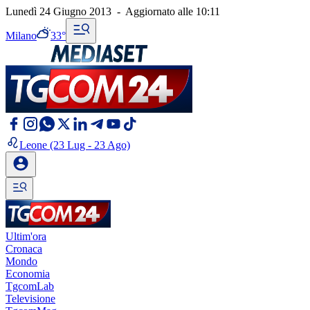
Lunedì 24 Giugno 2013
-
Aggiornato alle
10:11
Milano
33°
Leone
(23 Lug - 23 Ago)
Ultim'ora
Cronaca
Mondo
Economia
TgcomLab
Televisione