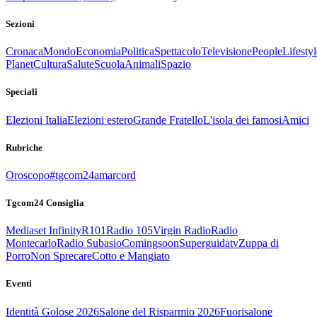
Sezioni
Cronaca
Mondo
Economia
Politica
Spettacolo
Televisione
People
Lifestyl
Planet
Cultura
Salute
Scuola
Animali
Spazio
Speciali
Elezioni Italia
Elezioni estero
Grande Fratello
L'isola dei famosi
Amici
Rubriche
Oroscopo
#tgcom24amarcord
Tgcom24 Consiglia
Mediaset Infinity
R101
Radio 105
Virgin Radio
Radio
Montecarlo
Radio Subasio
Comingsoon
Superguidatv
Zuppa di
Porro
Non Sprecare
Cotto e Mangiato
Eventi
Identità Golose 2026
Salone del Risparmio 2026
Fuorisalone