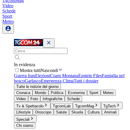
TgcomMag
Video
Schede
Sport
Meteo
In evidenza
Mostra tutti
Nascondi
Guerra Iran
Elezioni
Crans Montana
Epstein Files
Famiglia nel
bosco
Garlasco
Emergenza Clima
Tutti i dossier
Tutte le notizie del giorno
Cronaca
Mondo
Politica
Economia
Sport
Meteo
Video
Foto
Infografiche
Schede
Tv & Spettacolo
TgcomLab
TgcomMag
TgTech
Lifestyle
Oroscopo
Salute
Skuola
Cultura
Animali
Speciali
Chi siamo