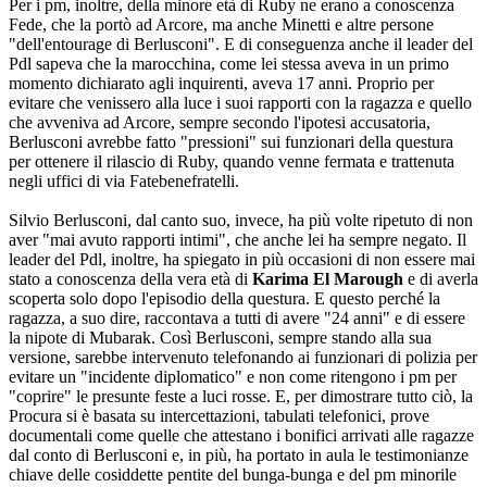
Per i pm, inoltre, della minore età di Ruby ne erano a conoscenza
Fede, che la portò ad Arcore, ma anche Minetti e altre persone
"dell'entourage di Berlusconi". E di conseguenza anche il leader del
Pdl sapeva che la marocchina, come lei stessa aveva in un primo
momento dichiarato agli inquirenti, aveva 17 anni. Proprio per
evitare che venissero alla luce i suoi rapporti con la ragazza e quello
che avveniva ad Arcore, sempre secondo l'ipotesi accusatoria,
Berlusconi avrebbe fatto "pressioni" sui funzionari della questura
per ottenere il rilascio di Ruby, quando venne fermata e trattenuta
negli uffici di via Fatebenefratelli.
Silvio Berlusconi, dal canto suo, invece, ha più volte ripetuto di non
aver "mai avuto rapporti intimi", che anche lei ha sempre negato. Il
leader del Pdl, inoltre, ha spiegato in più occasioni di non essere mai
stato a conoscenza della vera età di
Karima El Marough
e di averla
scoperta solo dopo l'episodio della questura. E questo perché la
ragazza, a suo dire, raccontava a tutti di avere "24 anni" e di essere
la nipote di Mubarak. Così Berlusconi, sempre stando alla sua
versione, sarebbe intervenuto telefonando ai funzionari di polizia per
evitare un "incidente diplomatico" e non come ritengono i pm per
"coprire" le presunte feste a luci rosse. E, per dimostrare tutto ciò, la
Procura si è basata su intercettazioni, tabulati telefonici, prove
documentali come quelle che attestano i bonifici arrivati alle ragazze
dal conto di Berlusconi e, in più, ha portato in aula le testimonianze
chiave delle cosiddette pentite del bunga-bunga e del pm minorile