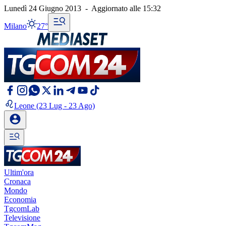
Lunedì 24 Giugno 2013
-
Aggiornato alle
15:32
Milano
27°
Leone
(23 Lug - 23 Ago)
Ultim'ora
Cronaca
Mondo
Economia
TgcomLab
Televisione