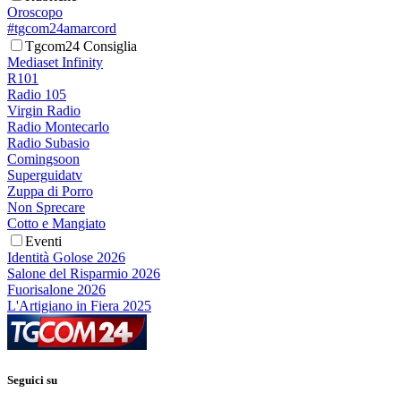
Oroscopo
#tgcom24amarcord
Tgcom24 Consiglia
Mediaset Infinity
R101
Radio 105
Virgin Radio
Radio Montecarlo
Radio Subasio
Comingsoon
Superguidatv
Zuppa di Porro
Non Sprecare
Cotto e Mangiato
Eventi
Identità Golose 2026
Salone del Risparmio 2026
Fuorisalone 2026
L'Artigiano in Fiera 2025
Seguici su