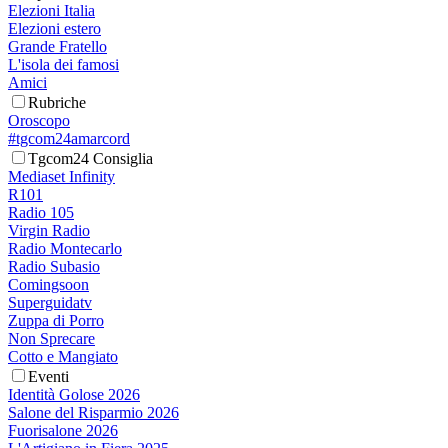
Elezioni Italia
Elezioni estero
Grande Fratello
L'isola dei famosi
Amici
Rubriche
Oroscopo
#tgcom24amarcord
Tgcom24 Consiglia
Mediaset Infinity
R101
Radio 105
Virgin Radio
Radio Montecarlo
Radio Subasio
Comingsoon
Superguidatv
Zuppa di Porro
Non Sprecare
Cotto e Mangiato
Eventi
Identità Golose 2026
Salone del Risparmio 2026
Fuorisalone 2026