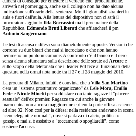
camera di consiglio per emettere il verdetto che, probabilmente,
arriverà nel pomeriggio, anche se il collegio non ha dato alcuna
indicazione sull'orario della sentenza. Molti i giornalisti stranieri in
aula e fuori dall'aula. Alla lettura del dispositivo non ci sarà il
procuratore aggiunto
Ilda Boccassini
ma il procuratore della
Repubblica,
Edmondo Bruti Liberati
che affiancherà il pm
Antonio Sangermano
.
Le tesi di accusa e difesa sono diametralmente opposte. Versioni che
corrono su due binari che mai si incrociano e che non hanno
nemmeno un punto in comune. A confronto c'è il bianco e il nero
senza alcuna sfumatura sulla descrizione delle serate ad
Arcore
e
sullo scopo della telefonata che il leader Pdl fece ai funzionari della
questura nella ormai nota notte tra il 27 e il 28 maggio del 2010.
La procura di Milano, infatti, è convinta che a
Villa San Martino
c'era un "sistema prostitutivo organizzato" da
Lele Mora, Emilio
Fede
e
Nicole Minetti
per soddisfare con tante ragazze il "piacere
sessuale" dell'ex premier. Ragazze tra cui anche la giovane
marocchina non ancora maggiorenne e ritenuta parte offesa assieme
ad altre 32. Non così per la difesa: nella residenza andavano in scena
"cene eleganti e normali", dove si parlava di calcio, politica o
gossip, e mai si è assistito a "toccamenti o spogliarelli", come
sostiene l'accusa.