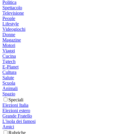
Politica
Spettacolo
Televisione
People
Lifestyle
Videogiochi
Donne
Magazine
Motori
Viaggi
Cucina
Tgtech
E-Planet
Cultura
Salute
Scuola
Animali
Spazio
Speciali
Elezioni Italia
Elezioni estero
Grande Fratello
L'isola dei famosi
Amici
Rubriche