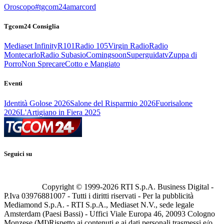
Oroscopo
#tgcom24amarcord
Tgcom24 Consiglia
Mediaset Infinity
R101
Radio 105
Virgin Radio
Radio
Montecarlo
Radio Subasio
Comingsoon
Superguidatv
Zuppa di
Porro
Non Sprecare
Cotto e Mangiato
Eventi
Identità Golose 2026
Salone del Risparmio 2026
Fuorisalone
2026
L'Artigiano in Fiera 2025
Seguici su
Copyright © 1999-
2026
RTI S.p.A. Business Digital -
P.Iva 03976881007 - Tutti i diritti riservati - Per la pubblicità
Mediamond S.p.A. - RTI S.p.A., Mediaset N.V., sede legale
Amsterdam (Paesi Bassi) - Uffici Viale Europa 46, 20093 Cologno
Monzese (MI)
Rispetto ai contenuti e ai dati personali trasmessi e/o