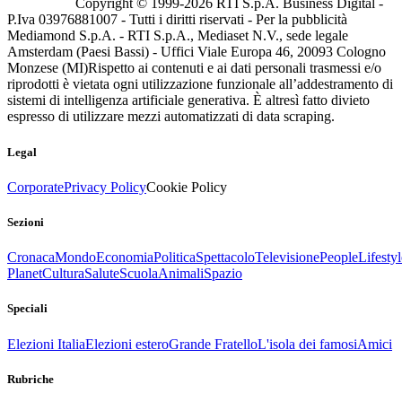
Copyright © 1999-
2026
RTI S.p.A. Business Digital -
P.Iva 03976881007 - Tutti i diritti riservati - Per la pubblicità
Mediamond S.p.A. - RTI S.p.A., Mediaset N.V., sede legale
Amsterdam (Paesi Bassi) - Uffici Viale Europa 46, 20093 Cologno
Monzese (MI)
Rispetto ai contenuti e ai dati personali trasmessi e/o
riprodotti è vietata ogni utilizzazione funzionale all’addestramento di
sistemi di intelligenza artificiale generativa. È altresì fatto divieto
espresso di utilizzare mezzi automatizzati di data scraping.
Legal
Corporate
Privacy Policy
Cookie Policy
Sezioni
Cronaca
Mondo
Economia
Politica
Spettacolo
Televisione
People
Lifestyl
Planet
Cultura
Salute
Scuola
Animali
Spazio
Speciali
Elezioni Italia
Elezioni estero
Grande Fratello
L'isola dei famosi
Amici
Rubriche