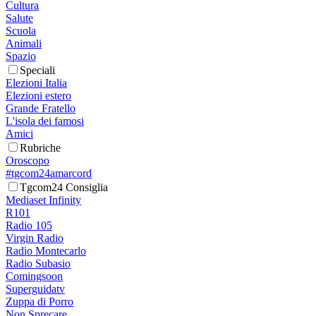
Cultura
Salute
Scuola
Animali
Spazio
Speciali
Elezioni Italia
Elezioni estero
Grande Fratello
L'isola dei famosi
Amici
Rubriche
Oroscopo
#tgcom24amarcord
Tgcom24 Consiglia
Mediaset Infinity
R101
Radio 105
Virgin Radio
Radio Montecarlo
Radio Subasio
Comingsoon
Superguidatv
Zuppa di Porro
Non Sprecare