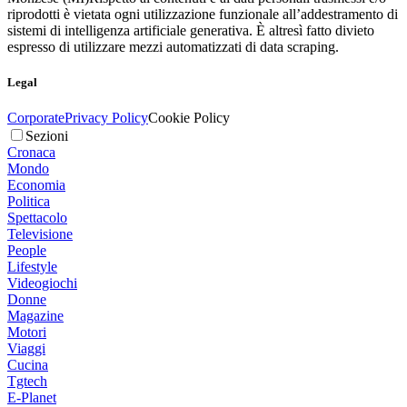
riprodotti è vietata ogni utilizzazione funzionale all’addestramento di
sistemi di intelligenza artificiale generativa. È altresì fatto divieto
espresso di utilizzare mezzi automatizzati di data scraping.
Legal
Corporate
Privacy Policy
Cookie Policy
Sezioni
Cronaca
Mondo
Economia
Politica
Spettacolo
Televisione
People
Lifestyle
Videogiochi
Donne
Magazine
Motori
Viaggi
Cucina
Tgtech
E-Planet