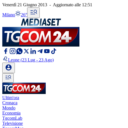
Venerdì 21 Giugno 2013
-
Aggiornato alle
12:51
Milano
26°
Leone
(23 Lug - 23 Ago)
Ultim'ora
Cronaca
Mondo
Economia
TgcomLab
Televisione