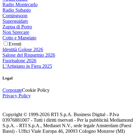
Radio Montecarlo
Radio Subasio
Comingsoon
Superguidatv
Zuppa di Porro
Non Sprecare
Cotto e Mangiato
Eventi
Identità Golose 2026
Salone del Risparmio 2026
Fuorisalone 2026
L'Artigiano in Fiera 2025
Legal
Corporate
Cookie Policy
Privacy Policy
Copyright © 1999-
2026
RTI S.p.A. Business Digital - P.Iva
03976881007 - Tutti i diritti riservati - Per la pubblicità Mediamond
S.p.A. - RTI S.p.A., Mediaset N.V., sede legale Amsterdam (Paesi
Bassi) - Uffici Viale Europa 46, 20093 Cologno Monzese (MI)