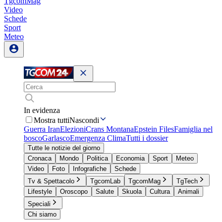
TgcomMag
Video
Schede
Sport
Meteo
In evidenza
Mostra tutti
Nascondi
Guerra Iran
Elezioni
Crans Montana
Epstein Files
Famiglia nel
bosco
Garlasco
Emergenza Clima
Tutti i dossier
Tutte le notizie del giorno
Cronaca
Mondo
Politica
Economia
Sport
Meteo
Video
Foto
Infografiche
Schede
Tv & Spettacolo
TgcomLab
TgcomMag
TgTech
Lifestyle
Oroscopo
Salute
Skuola
Cultura
Animali
Speciali
Chi siamo