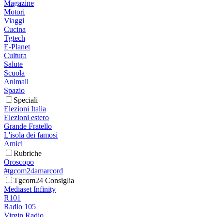
Magazine
Motori
Viaggi
Cucina
Tgtech
E-Planet
Cultura
Salute
Scuola
Animali
Spazio
Speciali
Elezioni Italia
Elezioni estero
Grande Fratello
L'isola dei famosi
Amici
Rubriche
Oroscopo
#tgcom24amarcord
Tgcom24 Consiglia
Mediaset Infinity
R101
Radio 105
Virgin Radio