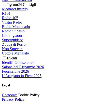
Tgcom24 Consiglia
Mediaset Infinity
R101
Radio 105
Virgin Radio
Radio Montecarlo
Radio Subasio
Comingsoon
Superguidatv
Zuppa di Porro
Non Sprecare
Cotto e Mangiato
Eventi
Identità Golose 2026
Salone del Risparmio 2026
Fuorisalone 2026
L'Artigiano in Fiera 2025
Legal
Corporate
Cookie Policy
Privacy Policy