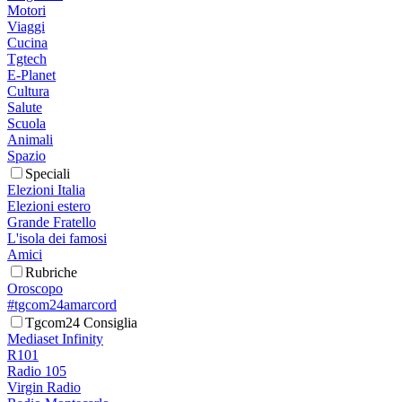
Motori
Viaggi
Cucina
Tgtech
E-Planet
Cultura
Salute
Scuola
Animali
Spazio
Speciali
Elezioni Italia
Elezioni estero
Grande Fratello
L'isola dei famosi
Amici
Rubriche
Oroscopo
#tgcom24amarcord
Tgcom24 Consiglia
Mediaset Infinity
R101
Radio 105
Virgin Radio