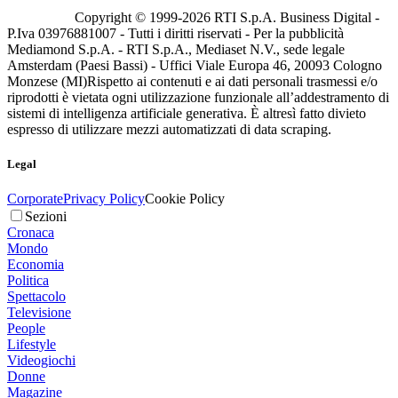
Copyright © 1999-
2026
RTI S.p.A. Business Digital -
P.Iva 03976881007 - Tutti i diritti riservati - Per la pubblicità
Mediamond S.p.A. - RTI S.p.A., Mediaset N.V., sede legale
Amsterdam (Paesi Bassi) - Uffici Viale Europa 46, 20093 Cologno
Monzese (MI)
Rispetto ai contenuti e ai dati personali trasmessi e/o
riprodotti è vietata ogni utilizzazione funzionale all’addestramento di
sistemi di intelligenza artificiale generativa. È altresì fatto divieto
espresso di utilizzare mezzi automatizzati di data scraping.
Legal
Corporate
Privacy Policy
Cookie Policy
Sezioni
Cronaca
Mondo
Economia
Politica
Spettacolo
Televisione
People
Lifestyle
Videogiochi
Donne
Magazine