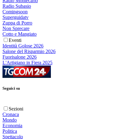
Radio Montecarlo
Radio Subasio
Comingsoon
Superguidatv
Zuppa di Porro
Non Sprecare
Cotto e Mangiato
Eventi
Identità Golose 2026
Salone del Risparmio 2026
Fuorisalone 2026
L'Artigiano in Fiera 2025
Seguici su
Sezioni
Cronaca
Mondo
Economia
Politica
Spettacolo