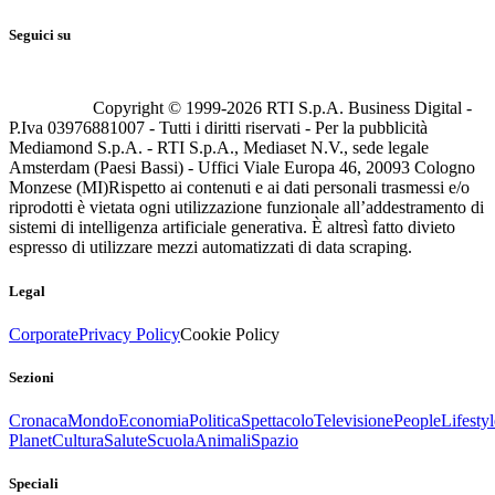
Seguici su
Copyright © 1999-
2026
RTI S.p.A. Business Digital -
P.Iva 03976881007 - Tutti i diritti riservati - Per la pubblicità
Mediamond S.p.A. - RTI S.p.A., Mediaset N.V., sede legale
Amsterdam (Paesi Bassi) - Uffici Viale Europa 46, 20093 Cologno
Monzese (MI)
Rispetto ai contenuti e ai dati personali trasmessi e/o
riprodotti è vietata ogni utilizzazione funzionale all’addestramento di
sistemi di intelligenza artificiale generativa. È altresì fatto divieto
espresso di utilizzare mezzi automatizzati di data scraping.
Legal
Corporate
Privacy Policy
Cookie Policy
Sezioni
Cronaca
Mondo
Economia
Politica
Spettacolo
Televisione
People
Lifestyl
Planet
Cultura
Salute
Scuola
Animali
Spazio
Speciali