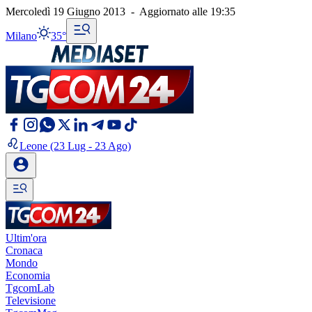
Mercoledì 19 Giugno 2013
-
Aggiornato alle
19:35
Milano
35°
Leone
(23 Lug - 23 Ago)
Ultim'ora
Cronaca
Mondo
Economia
TgcomLab
Televisione