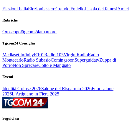
Elezioni Italia
Elezioni estero
Grande Fratello
L'isola dei famosi
Amici
Rubriche
Oroscopo
#tgcom24amarcord
Tgcom24 Consiglia
Mediaset Infinity
R101
Radio 105
Virgin Radio
Radio
Montecarlo
Radio Subasio
Comingsoon
Superguidatv
Zuppa di
Porro
Non Sprecare
Cotto e Mangiato
Eventi
Identità Golose 2026
Salone del Risparmio 2026
Fuorisalone
2026
L'Artigiano in Fiera 2025
Seguici su