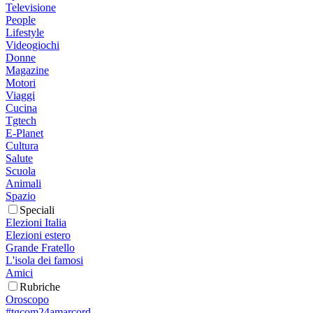
Televisione
People
Lifestyle
Videogiochi
Donne
Magazine
Motori
Viaggi
Cucina
Tgtech
E-Planet
Cultura
Salute
Scuola
Animali
Spazio
Speciali
Elezioni Italia
Elezioni estero
Grande Fratello
L'isola dei famosi
Amici
Rubriche
Oroscopo
#tgcom24amarcord