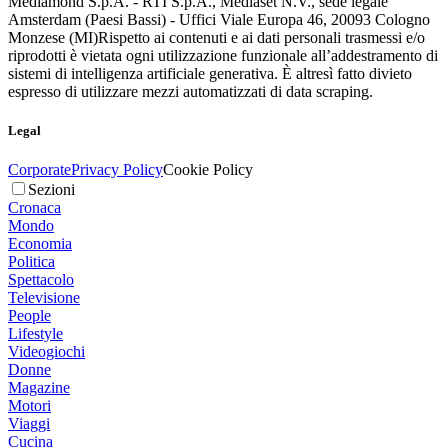
Mediamond S.p.A. - RTI S.p.A., Mediaset N.V., sede legale
Amsterdam (Paesi Bassi) - Uffici Viale Europa 46, 20093 Cologno
Monzese (MI)
Rispetto ai contenuti e ai dati personali trasmessi e/o
riprodotti è vietata ogni utilizzazione funzionale all’addestramento di
sistemi di intelligenza artificiale generativa. È altresì fatto divieto
espresso di utilizzare mezzi automatizzati di data scraping.
Legal
Corporate
Privacy Policy
Cookie Policy
Sezioni
Cronaca
Mondo
Economia
Politica
Spettacolo
Televisione
People
Lifestyle
Videogiochi
Donne
Magazine
Motori
Viaggi
Cucina