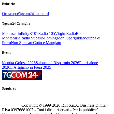
Rubriche
Oroscopo
#tgcom24amarcord
Tgcom24 Consiglia
Mediaset Infinity
R101
Radio 105
Virgin Radio
Radio
Montecarlo
Radio Subasio
Comingsoon
Superguidatv
Zuppa di
Porro
Non Sprecare
Cotto e Mangiato
Eventi
Identità Golose 2026
Salone del Risparmio 2026
Fuorisalone
2026
L'Artigiano in Fiera 2025
Seguici su
Copyright © 1999-
2026
RTI S.p.A. Business Digital -
P.Iva 03976881007 - Tutti i diritti riservati - Per la pubblicità