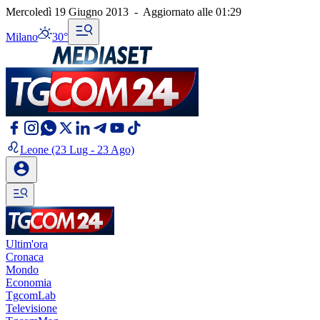
Mercoledì 19 Giugno 2013
-
Aggiornato alle
01:29
Milano
30°
Leone
(23 Lug - 23 Ago)
Ultim'ora
Cronaca
Mondo
Economia
TgcomLab
Televisione