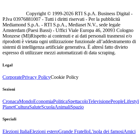
Copyright © 1999-
2026
RTI S.p.A. Business Digital -
P.Iva 03976881007 - Tutti i diritti riservati - Per la pubblicità
Mediamond S.p.A. - RTI S.p.A., Mediaset N.V., sede legale
Amsterdam (Paesi Bassi) - Uffici Viale Europa 46, 20093 Cologno
Monzese (MI)
Rispetto ai contenuti e ai dati personali trasmessi e/o
riprodotti è vietata ogni utilizzazione funzionale all’addestramento di
sistemi di intelligenza artificiale generativa. È altresì fatto divieto
espresso di utilizzare mezzi automatizzati di data scraping.
Legal
Corporate
Privacy Policy
Cookie Policy
Sezioni
Cronaca
Mondo
Economia
Politica
Spettacolo
Televisione
People
Lifestyl
Planet
Cultura
Salute
Scuola
Animali
Spazio
Speciali
Elezioni Italia
Elezioni estero
Grande Fratello
L'isola dei famosi
Amici