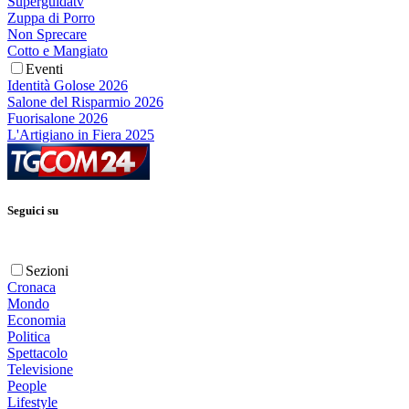
Superguidatv
Zuppa di Porro
Non Sprecare
Cotto e Mangiato
Eventi
Identità Golose 2026
Salone del Risparmio 2026
Fuorisalone 2026
L'Artigiano in Fiera 2025
Seguici su
Sezioni
Cronaca
Mondo
Economia
Politica
Spettacolo
Televisione
People
Lifestyle