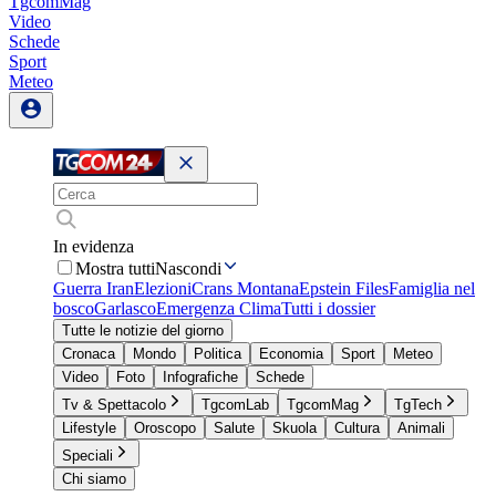
TgcomMag
Video
Schede
Sport
Meteo
In evidenza
Mostra tutti
Nascondi
Guerra Iran
Elezioni
Crans Montana
Epstein Files
Famiglia nel
bosco
Garlasco
Emergenza Clima
Tutti i dossier
Tutte le notizie del giorno
Cronaca
Mondo
Politica
Economia
Sport
Meteo
Video
Foto
Infografiche
Schede
Tv & Spettacolo
TgcomLab
TgcomMag
TgTech
Lifestyle
Oroscopo
Salute
Skuola
Cultura
Animali
Speciali
Chi siamo