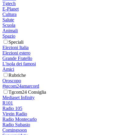
Tgtech
E-Planet
Cultura
Salute
Scuola
Animali
Spazio
Speciali
Elezioni Italia
Elezioni estero
Grande Fratello
L'isola dei famosi
Amici
Rubriche
Oroscopo
#tgcom24amarcord
Tgcom24 Consiglia
Mediaset Infinity
R101
Radio 105
Virgin Radio
Radio Montecarlo
Radio Subasio
Comingsoon