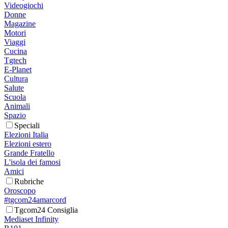
Videogiochi
Donne
Magazine
Motori
Viaggi
Cucina
Tgtech
E-Planet
Cultura
Salute
Scuola
Animali
Spazio
Speciali
Elezioni Italia
Elezioni estero
Grande Fratello
L'isola dei famosi
Amici
Rubriche
Oroscopo
#tgcom24amarcord
Tgcom24 Consiglia
Mediaset Infinity