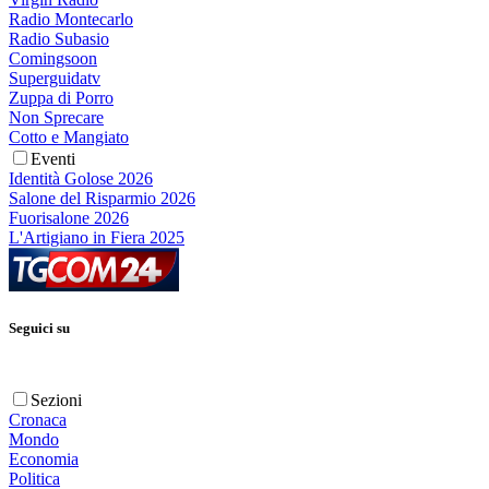
Radio Montecarlo
Radio Subasio
Comingsoon
Superguidatv
Zuppa di Porro
Non Sprecare
Cotto e Mangiato
Eventi
Identità Golose 2026
Salone del Risparmio 2026
Fuorisalone 2026
L'Artigiano in Fiera 2025
Seguici su
Sezioni
Cronaca
Mondo
Economia
Politica