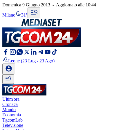
Domenica 9 Giugno 2013
-
Aggiornato alle
10:44
Milano
31°
Leone
(23 Lug - 23 Ago)
Ultim'ora
Cronaca
Mondo
Economia
TgcomLab
Televisione