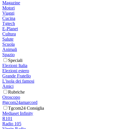
Magazine
Motori
Viaggi
Cucina
Tgtech
E-Planet
Cultura
Salute
Scuola
Animali
Spazio
Speciali
Elezioni Italia
Elezioni estero
Grande Fratello
L'isola dei famosi
Amici
Rubriche
Oroscopo
#tgcom24amarcord
Tgcom24 Consiglia
Mediaset Infinity
R101
Radio 105
Virgin Radio