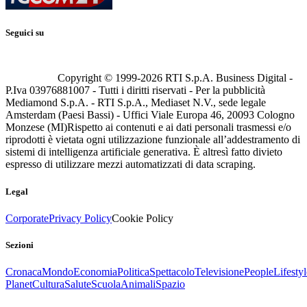
Seguici su
Copyright © 1999-
2026
RTI S.p.A. Business Digital -
P.Iva 03976881007 - Tutti i diritti riservati - Per la pubblicità
Mediamond S.p.A. - RTI S.p.A., Mediaset N.V., sede legale
Amsterdam (Paesi Bassi) - Uffici Viale Europa 46, 20093 Cologno
Monzese (MI)
Rispetto ai contenuti e ai dati personali trasmessi e/o
riprodotti è vietata ogni utilizzazione funzionale all’addestramento di
sistemi di intelligenza artificiale generativa. È altresì fatto divieto
espresso di utilizzare mezzi automatizzati di data scraping.
Legal
Corporate
Privacy Policy
Cookie Policy
Sezioni
Cronaca
Mondo
Economia
Politica
Spettacolo
Televisione
People
Lifestyl
Planet
Cultura
Salute
Scuola
Animali
Spazio