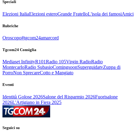
Speciali
Elezioni Italia
Elezioni estero
Grande Fratello
L'isola dei famosi
Amici
Rubriche
Oroscopo
#tgcom24amarcord
Tgcom24 Consiglia
Mediaset Infinity
R101
Radio 105
Virgin Radio
Radio
Montecarlo
Radio Subasio
Comingsoon
Superguidatv
Zuppa di
Porro
Non Sprecare
Cotto e Mangiato
Eventi
Identità Golose 2026
Salone del Risparmio 2026
Fuorisalone
2026
L'Artigiano in Fiera 2025
Seguici su