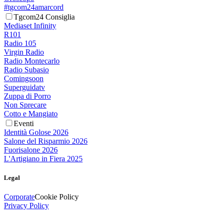
#tgcom24amarcord
Tgcom24 Consiglia
Mediaset Infinity
R101
Radio 105
Virgin Radio
Radio Montecarlo
Radio Subasio
Comingsoon
Superguidatv
Zuppa di Porro
Non Sprecare
Cotto e Mangiato
Eventi
Identità Golose 2026
Salone del Risparmio 2026
Fuorisalone 2026
L'Artigiano in Fiera 2025
Legal
Corporate
Cookie Policy
Privacy Policy