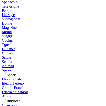
Spettacolo
Televisione
People
Lifestyle
Videogiochi
Donne
Magazine
Motori
Viaggi
Cucina
Tgtech
E-Planet
Cultura
Salute
Scuola
Animali
Spazio
Speciali
Elezioni Italia
Elezioni estero
Grande Fratello
L'isola dei famosi
Amici
Rubriche
Oroscopo