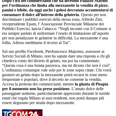
Dopo l’ira dei commercianti che ha investito Palazzo Marino
per l’ordinanza che limita alla mezzanotte la vendita di pizze,
panini e bibite, da oggi anche i golosi dovranno accontentarsi di
consumare il dolce all’interno della gelateria
. Questo per non
discriminare i pubblici esercizi della stessa zona. Alfredo Zini,
vicepresidente Epam, l’ Associazione Provinciale Milanese dei
Pubblici Esercizi, lancia l’attacco: “Negli incontri con il Comune si
era sempre parlato di uniformare l’orario di limitazione all’asporto
per non penalizzare le gelaterie in difficoltà. La mezzanotte è una
follia. Adesso meditiamo il ricorso al Tar”.
Sul suo profilo Facebook, Pierfrancesco Majorino, assessore ai
Servizi Sociali di Milano, non ha saputo dare una risposta a chi gli
chiedeva conto del divieto di gelato, ma poi ha commentato:
“Questa cosa è una boiata pazzesca, ma mi dicono che non è così”.
L’ordinanza comunque vale solo per le zone sopra citate. Chi vorrà
gustarsi un gelato dopo la mezzanotte potrà recarsi in zone meno
frequentate e popolari, dove il decreto ne consente la vendita.
Accesa la protesta dei commercianti, mentre
l
a giunta di Pisapia
per il momento non ha preso posizione.
L’amato dolce delle
passeggiate notturne, particolarmente apprezzato durante le torride
estati che regala Milano ai suoi residenti, non potrà dunque più
essere degustato per strada dopo mezzanotte.