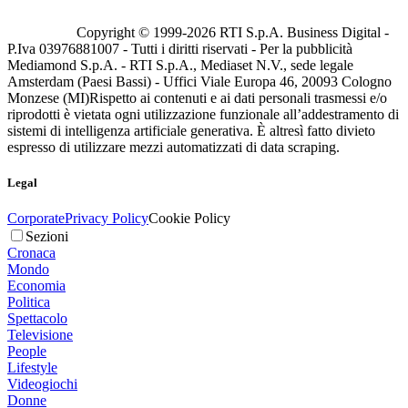
Copyright © 1999-
2026
RTI S.p.A. Business Digital -
P.Iva 03976881007 - Tutti i diritti riservati - Per la pubblicità
Mediamond S.p.A. - RTI S.p.A., Mediaset N.V., sede legale
Amsterdam (Paesi Bassi) - Uffici Viale Europa 46, 20093 Cologno
Monzese (MI)
Rispetto ai contenuti e ai dati personali trasmessi e/o
riprodotti è vietata ogni utilizzazione funzionale all’addestramento di
sistemi di intelligenza artificiale generativa. È altresì fatto divieto
espresso di utilizzare mezzi automatizzati di data scraping.
Legal
Corporate
Privacy Policy
Cookie Policy
Sezioni
Cronaca
Mondo
Economia
Politica
Spettacolo
Televisione
People
Lifestyle
Videogiochi
Donne