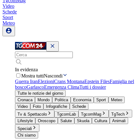
TgcomMag
Video
Schede
Sport
Meteo
In evidenza
Mostra tutti
Nascondi
Guerra Iran
Elezioni
Crans Montana
Epstein Files
Famiglia nel
bosco
Garlasco
Emergenza Clima
Tutti i dossier
Tutte le notizie del giorno
Cronaca
Mondo
Politica
Economia
Sport
Meteo
Video
Foto
Infografiche
Schede
Tv & Spettacolo
TgcomLab
TgcomMag
TgTech
Lifestyle
Oroscopo
Salute
Skuola
Cultura
Animali
Speciali
Chi siamo