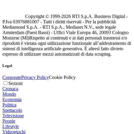
Copyright © 1999-
2026
RTI S.p.A. Business Digital -
P.Iva 03976881007 - Tutti i diritti riservati - Per la pubblicità
Mediamond S.p.A. - RTI S.p.A., Mediaset N.V., sede legale
Amsterdam (Paesi Bassi) - Uffici Viale Europa 46, 20093 Cologno
Monzese (MI)
Rispetto ai contenuti e ai dati personali trasmessi e/o
riprodotti è vietata ogni utilizzazione funzionale all’addestramento di
sistemi di intelligenza artificiale generativa. È altresì fatto divieto
espresso di utilizzare mezzi automatizzati di data scraping.
Legal
Corporate
Privacy Policy
Cookie Policy
Sezioni
Cronaca
Mondo
Economia
Politica
Spettacolo
Televisione
People
Lifestyle
Videogiochi