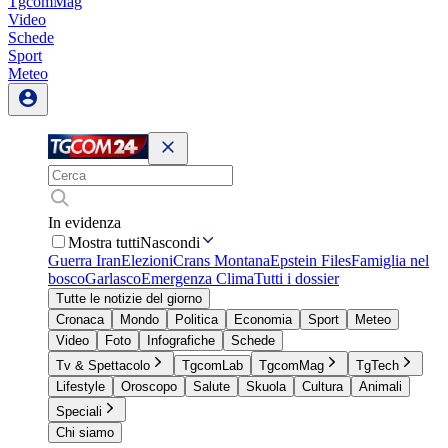
TgcomMag
Video
Schede
Sport
Meteo
In evidenza
Mostra tutti
Nascondi
Guerra Iran
Elezioni
Crans Montana
Epstein Files
Famiglia nel
bosco
Garlasco
Emergenza Clima
Tutti i dossier
Tutte le notizie del giorno
Cronaca
Mondo
Politica
Economia
Sport
Meteo
Video
Foto
Infografiche
Schede
Tv & Spettacolo
TgcomLab
TgcomMag
TgTech
Lifestyle
Oroscopo
Salute
Skuola
Cultura
Animali
Speciali
Chi siamo