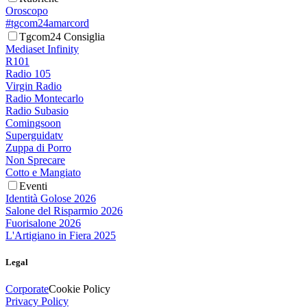
Oroscopo
#tgcom24amarcord
Tgcom24 Consiglia
Mediaset Infinity
R101
Radio 105
Virgin Radio
Radio Montecarlo
Radio Subasio
Comingsoon
Superguidatv
Zuppa di Porro
Non Sprecare
Cotto e Mangiato
Eventi
Identità Golose 2026
Salone del Risparmio 2026
Fuorisalone 2026
L'Artigiano in Fiera 2025
Legal
Corporate
Cookie Policy
Privacy Policy