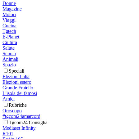
Donne
Magazine
Motori
Viaggi
Cucina
Tgtech
E-Planet
Cultura
Salute
Scuola
Animali
Spazio
Speciali
Elezioni Italia
Elezioni estero
Grande Fratello
L'isola dei famosi
Amici
Rubriche
Oroscopo
#tgcom24amarcord
Tgcom24 Consiglia
Mediaset Infinity
R101