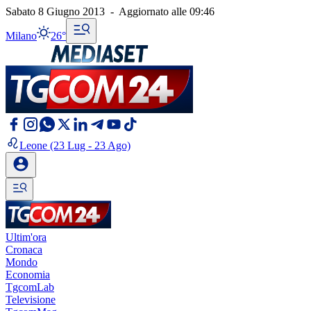
Sabato 8 Giugno 2013
-
Aggiornato alle
09:46
Milano
26°
Leone
(23 Lug - 23 Ago)
Ultim'ora
Cronaca
Mondo
Economia
TgcomLab
Televisione