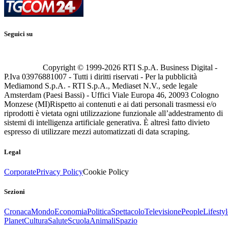
Seguici su
Copyright © 1999-
2026
RTI S.p.A. Business Digital -
P.Iva 03976881007 - Tutti i diritti riservati - Per la pubblicità
Mediamond S.p.A. - RTI S.p.A., Mediaset N.V., sede legale
Amsterdam (Paesi Bassi) - Uffici Viale Europa 46, 20093 Cologno
Monzese (MI)
Rispetto ai contenuti e ai dati personali trasmessi e/o
riprodotti è vietata ogni utilizzazione funzionale all’addestramento di
sistemi di intelligenza artificiale generativa. È altresì fatto divieto
espresso di utilizzare mezzi automatizzati di data scraping.
Legal
Corporate
Privacy Policy
Cookie Policy
Sezioni
Cronaca
Mondo
Economia
Politica
Spettacolo
Televisione
People
Lifestyl
Planet
Cultura
Salute
Scuola
Animali
Spazio