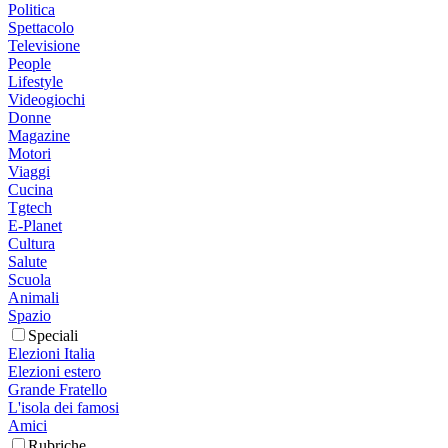
Politica
Spettacolo
Televisione
People
Lifestyle
Videogiochi
Donne
Magazine
Motori
Viaggi
Cucina
Tgtech
E-Planet
Cultura
Salute
Scuola
Animali
Spazio
Speciali
Elezioni Italia
Elezioni estero
Grande Fratello
L'isola dei famosi
Amici
Rubriche