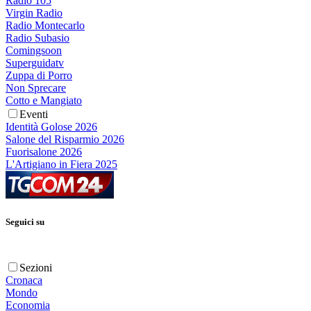
Radio 105
Virgin Radio
Radio Montecarlo
Radio Subasio
Comingsoon
Superguidatv
Zuppa di Porro
Non Sprecare
Cotto e Mangiato
Eventi
Identità Golose 2026
Salone del Risparmio 2026
Fuorisalone 2026
L'Artigiano in Fiera 2025
Seguici su
Sezioni
Cronaca
Mondo
Economia