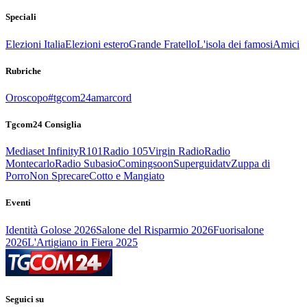
Speciali
Elezioni Italia
Elezioni estero
Grande Fratello
L'isola dei famosi
Amici
Rubriche
Oroscopo
#tgcom24amarcord
Tgcom24 Consiglia
Mediaset Infinity
R101
Radio 105
Virgin Radio
Radio
Montecarlo
Radio Subasio
Comingsoon
Superguidatv
Zuppa di
Porro
Non Sprecare
Cotto e Mangiato
Eventi
Identità Golose 2026
Salone del Risparmio 2026
Fuorisalone
2026
L'Artigiano in Fiera 2025
Seguici su